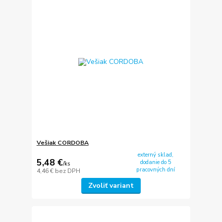
Vešiak CORDOBA
externý sklad,
5,48 €
dodanie do 5
/
ks
pracovných dní
4,46 €
bez DPH
Zvoliť variant