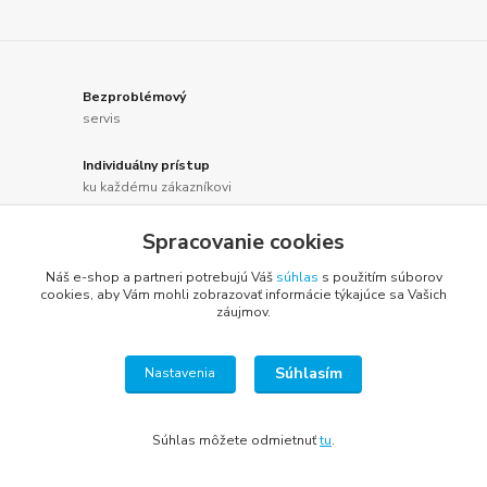
Bezproblémový
servis
Individuálny prístup
ku každému zákazníkovi
Bohaté skúsenosti
Spracovanie cookies
v danom odbore
Náš e-shop a partneri potrebujú Váš
súhlas
s použitím súborov
cookies, aby Vám mohli zobrazovať informácie týkajúce sa Vašich
Odborné poradenstvo
záujmov.
od profesionálov
Súhlasím
Nastavenia
Súhlas môžete odmietnuť
tu
.
Pre zákazníkov