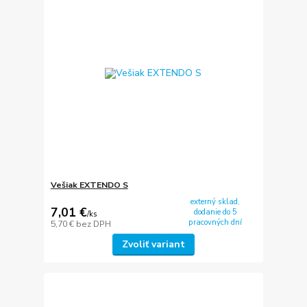
Vešiak EXTENDO S
externý sklad,
7,01 €
dodanie do 5
/
ks
pracovných dní
5,70 €
bez DPH
Zvoliť variant