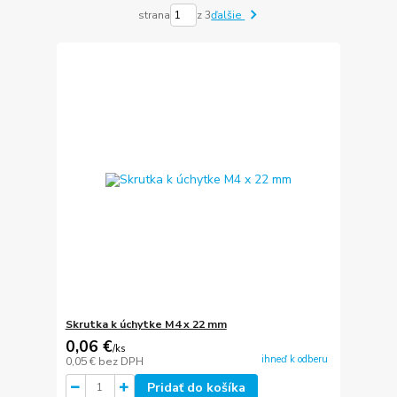
strana
z 3
ďalšie
Skrutka k úchytke M4 x 22 mm
0,06 €
/
ks
ihneď k odberu
0,05 €
bez DPH
Pridať do košíka