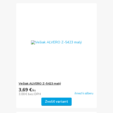
Vešiak ALVERO Z-5423 malý
3,69 €
/
ks
ihneď k odberu
3,00 €
bez DPH
Zvoliť variant