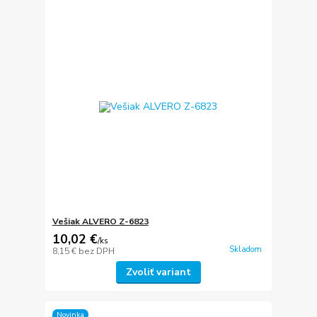
Vešiak ALVERO Z-6823
10,02 €
/
ks
Skladom
8,15 €
bez DPH
Zvoliť variant
Novinka