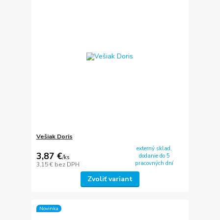
Vešiak Doris
externý sklad,
3,87 €
dodanie do 5
/
ks
pracovných dní
3,15 €
bez DPH
Zvoliť variant
Novinka