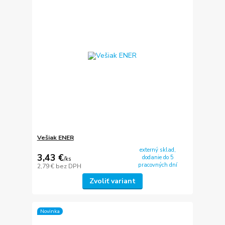
Vešiak ENER
externý sklad,
3,43 €
dodanie do 5
/
ks
pracovných dní
2,79 €
bez DPH
Zvoliť variant
Novinka