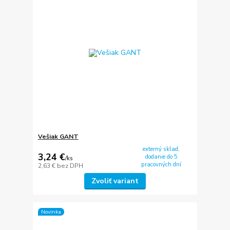
Vešiak GANT
externý sklad,
3,24 €
dodanie do 5
/
ks
pracovných dní
2,63 €
bez DPH
Zvoliť variant
Novinka