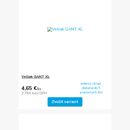
Vešiak GANT XL
externý sklad,
4,65 €
dodanie do 5
/
ks
pracovných dní
3,78 €
bez DPH
Zvoliť variant