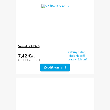
Vešiak KARA S
externý sklad,
7,42 €
dodanie do 5
/
ks
pracovných dní
6,03 €
bez DPH
Zvoliť variant