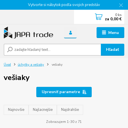
Vytvorte si nábytok podľa svojich predstáv
0
ks
za
0,00 €
Menu
Hľadať
Úvod
úchytky a vešiaky
vešiaky
vešiaky
Upresniť parametre
Najnovšie
Najlacnejšie
Najdrahšie
Zobrazujem 1-30 z 71