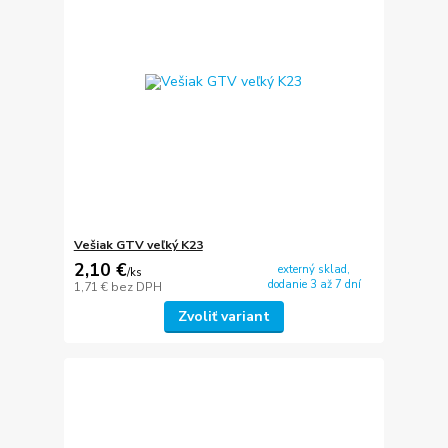
Vešiak GTV veľký K23
2,10 €
externý sklad,
/
ks
dodanie 3 až 7 dní
1,71 €
bez DPH
Zvoliť variant