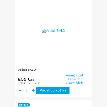
Vešiak BALO
externý sklad,
6,59 €
dodanie do 5
/
ks
pracovných dní
5,36 €
bez DPH
Pridať do košíka
Novinka