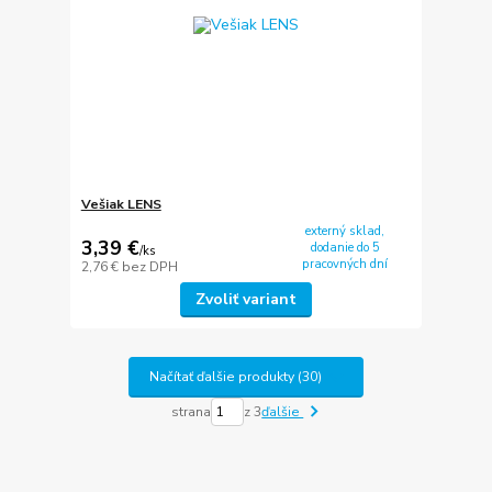
Vešiak LENS
externý sklad,
3,39 €
dodanie do 5
/
ks
pracovných dní
2,76 €
bez DPH
Zvoliť variant
Načítať ďalšie produkty (30)
strana
z 3
ďalšie