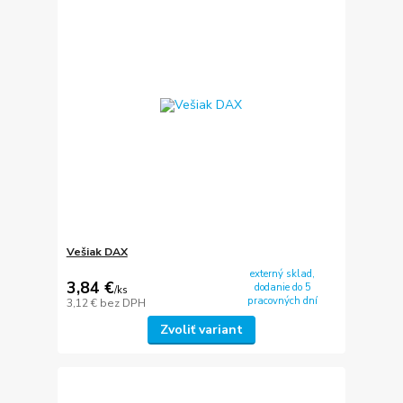
Vešiak DAX
externý sklad,
3,84 €
dodanie do 5
/
ks
pracovných dní
3,12 €
bez DPH
Zvoliť variant