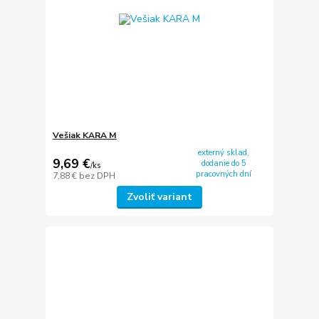
Vešiak KARA M
externý sklad,
9,69 €
dodanie do 5
/
ks
pracovných dní
7,88 €
bez DPH
Zvoliť variant