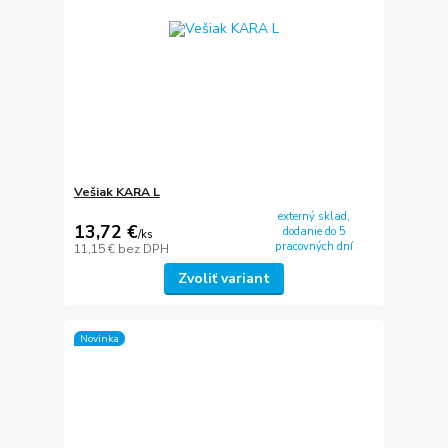
Vešiak KARA L
externý sklad,
13,72 €
dodanie do 5
/
ks
pracovných dní
11,15 €
bez DPH
Zvoliť variant
Novinka