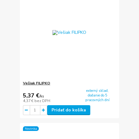
Vešiak FILIPKO
externý sklad,
5,37 €
dodanie do 5
/
ks
pracovných dní
4,37 €
bez DPH
Pridať do košíka
Novinka