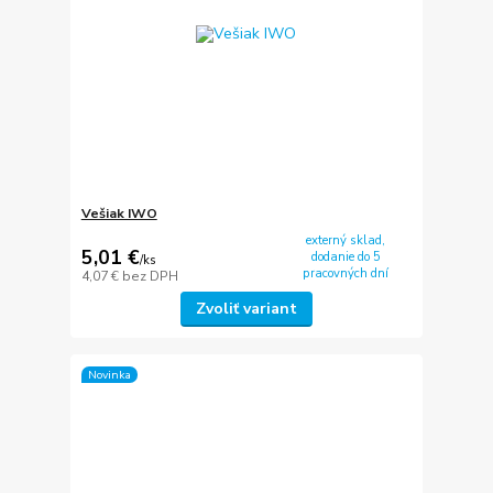
Vešiak IWO
externý sklad,
5,01 €
dodanie do 5
/
ks
pracovných dní
4,07 €
bez DPH
Zvoliť variant
Novinka