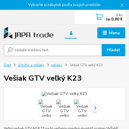
Vytvorte si nábytok podľa svojich predstáv
0
ks
za
0,00 €
Menu
Hľadať
Úvod
úchytky a vešiaky
vešiaky
Vešiak GTV veľký K23
Vešiak GTV veľký K23
Veľký vešiak GTV A0 K23 na tri vešania predná montáž rozmer VxŠxHl.: