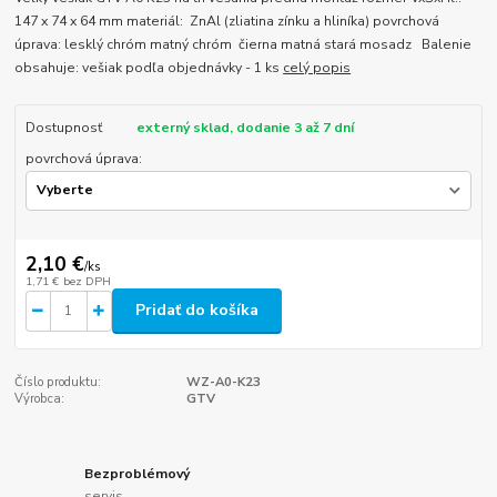
147 x 74 x 64 mm materiál: ZnAl (zliatina zínku a hliníka) povrchová
úprava: lesklý chróm matný chróm čierna matná stará mosadz Balenie
obsahuje: vešiak podľa objednávky - 1 ks
celý popis
Dostupnosť
externý sklad, dodanie 3 až 7 dní
povrchová úprava:
2,10 €
/
ks
1,71 €
bez DPH
Pridať do košíka
Číslo produktu:
WZ-A0-K23
Výrobca:
GTV
Bezproblémový
servis