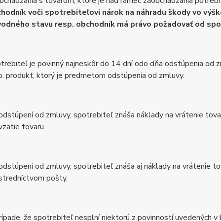
bchádzania s tovarom, ktoré je nad rámec zaobchádzania potrebné
hodník voči spotrebiteľovi nárok na náhradu škody vo výš
odného stavu resp. obchodník má právo požadovať od spo
trebiteľ je povinný najneskôr do 14 dní odo dňa odstúpenia od 
p. produkt, ktorý je predmetom odstúpenia od zmluvy.
 odstúpení od zmluvy, spotrebiteľ znáša náklady na vrátenie to
vzatie tovaru..
 odstúpení od zmluvy, spotrebiteľ znáša aj náklady na vrátenie to
stredníctvom pošty.
rípade, že spotrebiteľ nesplní niektorú z povinností uvedených 