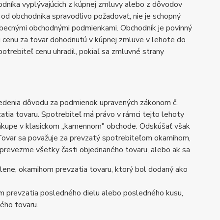
hodníka vyplývajúcich z kúpnej zmluvy alebo z dôvodov
o od obchodníka spravodlivo požadovať, nie je schopný
eobecnými obchodnými podmienkami. Obchodník je povinný
nú cenu za tovar dohodnutú v kúpnej zmluve v lehote do
rebiteľ cenu uhradil, pokiaľ sa zmluvné strany
vedenia dôvodu za podmienok upravených zákonom č.
atia tovaru. Spotrebiteľ má právo v rámci tejto lehoty
nákupe v klasickom „kamennom" obchode. Odskúšať však
 Tovar sa považuje za prevzatý spotrebiteľom okamihom,
 prevezme všetky časti objednaného tovaru, alebo ak sa
lene, okamihom prevzatia tovaru, ktorý bol dodaný ako
om prevzatia posledného dielu alebo posledného kusu,
ého tovaru.