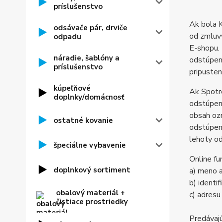
príslušenstvo
Ak bola K
odsávače pár, drviče
od zmluvy
odpadu
E-shopu. 
náradie, šablóny a
odstúpen
príslušenstvo
pripuste
kúpeľňové
Ak Spotre
doplnky/domácnosť
odstúpení
obsah ozn
ostatné kovanie
odstúpeni
lehoty od
špeciálne vybavenie
Online fu
doplnkový sortiment
a) meno a
b) identi
obalový materiál +
c) adresu
čistiace prostriedky
Predávajú