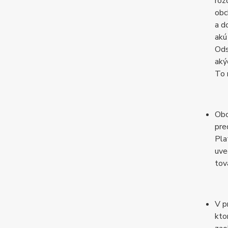
roz
obc
a d
akú
Ods
aký
To 
Obc
pre
Pla
uve
tov
V p
kto