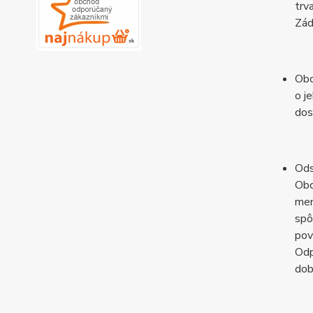
trv
Zád
Obc
o j
dos
Ods
Obc
men
spô
pov
Odp
dob