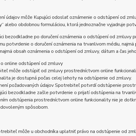
ní údajov môže Kupujúci odoslať oznámenie o odstúpení od zmlu
“ alebo obdobnou formuláciou, ktorá jednoznačne vyjadruje pot
ci bezodkladne po doručení oznámenia o odstúpení od zmluvy pr
u potvrdenie o doručení oznámenia na trvanlivom médiu, najmä 
najmä obsah oznámenia o odstúpení od zmluvy, dátum a čas jeho
 o online odstúpení od zmluvy
iteľ môže odstúpiť od zmluvy prostredníctvom online funkcionali
nalita je dostupná počas celej lehoty na odstúpenie od zmluvy.
není požadovaných údajov Spotrebiteľ potvrdí odstúpenie prostr
júci bezodkladne zašle potvrdenie o prijatí odstúpenia na trvanl
ním odstúpenia prostredníctvom online funkcionality nie je dot
 dovoleným spôsobom.
trebiteľ môže u obchodníka uplatniť právo na odstúpenie od zml