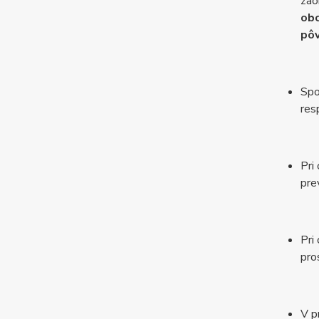
zao
obc
pôv
Spo
res
Pri
pre
Pri
pro
V p