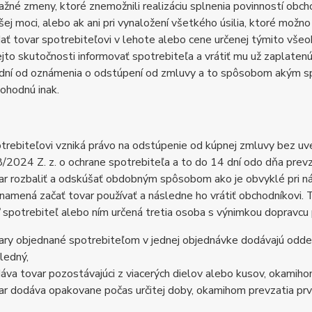
ažné zmeny, ktoré znemožnili realizáciu splnenia povinností obc
šej moci, alebo ak ani pri vynaložení všetkého úsilia, ktoré možn
ať tovar spotrebiteľovi v lehote alebo cene určenej týmito vš
ejto skutočnosti informovať spotrebiteľa a vrátiť mu už zaplate
dní od oznámenia o odstúpení od zmluvy a to spôsobom akým spot
ohodnú inak.
trebiteľovi vzniká právo na odstúpenie od kúpnej zmluvy bez u
/2024 Z. z. o ochrane spotrebiteľa a to do 14 dní odo dňa prevz
ar rozbaliť a odskúšať obdobným spôsobom ako je obvyklé pri 
namená začať tovar používať a následne ho vrátiť obchodníkovi.
 spotrebiteľ alebo ním určená tretia osoba s výnimkou dopravcu
ary objednané spotrebiteľom v jednej objednávke dodávajú odde
ledný,
áva tovar pozostávajúci z viacerých dielov alebo kusov, okamih
ar dodáva opakovane počas určitej doby, okamihom prevzatia prv