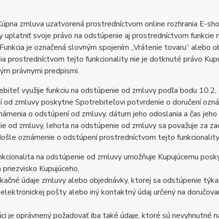
úpna zmluva uzatvorená prostredníctvom online rozhrania E-sho
 uplatniť svoje právo na odstúpenie aj prostredníctvom funkcie 
Funkcia je označená slovným spojením „Vrátenie tovaru“ alebo 
ia prostredníctvom tejto funkcionality nie je dotknuté právo 
ným právnymi predpismi.
biteľ využije funkciu na odstúpenie od zmluvy podľa bodu 10.2
 od zmluvy poskytne Spotrebiteľovi potvrdenie o doručení ozná
ámenia o odstúpení od zmluvy, dátum jeho odoslania a čas jeho od
e od zmluvy, lehota na odstúpenie od zmluvy sa považuje za zac
ošle oznámenie o odstúpení prostredníctvom tejto funkcionality
nkcionalita na odstúpenie od zmluvy umožňuje Kupujúcemu poskyt
 priezvisko Kupujúceho,
fikačné údaje zmluvy alebo objednávky, ktorej sa odstúpenie týka
 elektronickej pošty alebo iný kontaktný údaj určený na doručovan
ci je oprávnený požadovať iba také údaje, ktoré sú nevyhnutné n