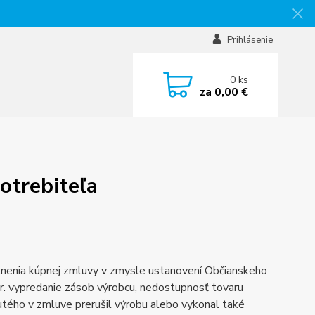
Prihlásenie
0
ks
za
0,00 €
otrebiteľa
lnenia kúpnej zmluvy v zmysle ustanovení Občianskeho
r. vypredanie zásob výrobcu, nedostupnosť tovaru
tého v zmluve prerušil výrobu alebo vykonal také