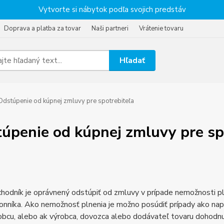
Vytvorte si nábytok podľa svojich predstáv
Doprava a platba za tovar
Naši partneri
Vrátenie tovaru
Hľadať
dstúpenie od kúpnej zmluvy pre spotrebiteľa
úpenie od kúpnej zmluvy pre sp
hodník je oprávnený odstúpiť od zmluvy v prípade nemožnosti p
onníka. Ako nemožnosť plnenia je možno posúdiť prípady ako nap
obcu, alebo ak výrobca, dovozca alebo dodávateľ tovaru dohodnu