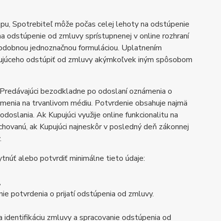
pu, Spotrebiteľ môže počas celej lehoty na odstúpenie
na odstúpenie od zmluvy sprístupnenej v online rozhraní
obdobnou jednoznačnou formuláciou. Uplatnením
Kupujúceho odstúpiť od zmluvy akýmkoľvek iným spôsobom
, Predávajúci bezodkladne po odoslaní oznámenia o
menia na trvanlivom médiu. Potvrdenie obsahuje najmä
oslania. Ak Kupujúci využije online funkcionalitu na
hovanú, ak Kupujúci najneskôr v posledný deň zákonnej
.
núť alebo potvrdiť minimálne tieto údaje:
,
ie potvrdenia o prijatí odstúpenia od zmluvy.
a identifikáciu zmluvy a spracovanie odstúpenia od