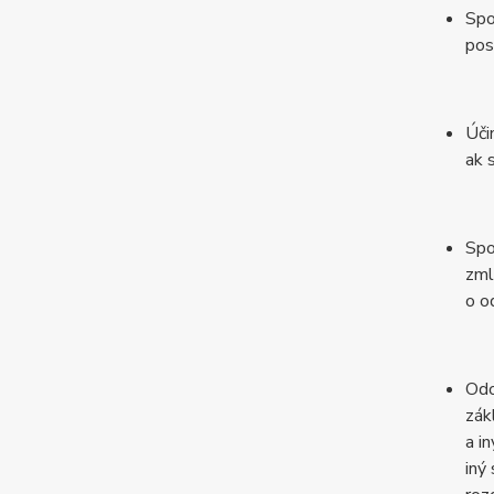
Spo
pos
Úči
ak 
Spo
zml
o o
Odo
zák
a i
iný