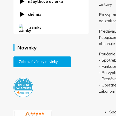
nábytkové dvierka
zmluvy.
chémia
Po vyplne
od zmluvy
zámky
Predávajú
Kupujúcem
obsahuje 
Novinky
Poučenie
- Spotreb
Zobraziť všetky novinky
- Funkcio
- Po vypl
- Predáva
- Uplatne
zákonom
Spo