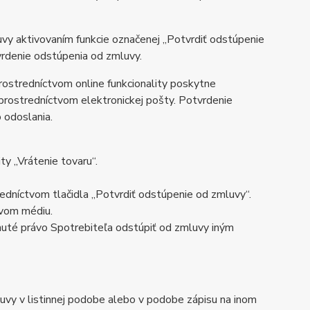
vy aktivovaním funkcie označenej „Potvrdiť odstúpenie
vrdenie odstúpenia od zmluvy.
ostredníctvom online funkcionality poskytne
prostredníctvom elektronickej pošty. Potvrdenie
 odoslania.
ty „Vrátenie tovaru“.
edníctvom tlačidla „Potvrdiť odstúpenie od zmluvy“.
ivom médiu.
knuté právo Spotrebiteľa odstúpiť od zmluvy iným
uvy v listinnej podobe alebo v podobe zápisu na inom