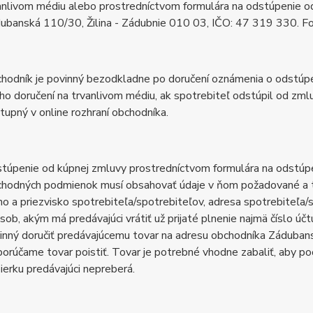
anlivom médiu alebo prostredníctvom formulára na odstúpenie 
ubanská 110/30, Žilina - Zádubnie 010 03, IČO: 47 319 330. F
hodník je povinný bezodkladne po doručení oznámenia o odstúpe
eho doručení na trvanlivom médiu, ak spotrebiteľ odstúpil od zml
tupný v online rozhraní obchodníka.
túpenie od kúpnej zmluvy prostredníctvom formulára na odstúp
hodných podmienok musí obsahovať údaje v ňom požadované a to 
o a priezvisko spotrebiteľa/spotrebiteľov, adresa spotrebiteľa/s
sob, akým má predávajúci vrátiť už prijaté plnenie najmä číslo ú
inný doručiť predávajúcemu tovar na adresu obchodníka Záduban
orúčame tovar poistiť. Tovar je potrebné vhodne zabaliť, aby po
ierku predávajúci nepreberá.