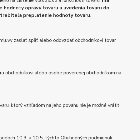
ho na zistenie vlastností a funkčnosti tovaru,
má
ke hodnoty opravy tovaru a uvedenia tovaru do
trebiteľa preplatenie hodnoty tovaru
.
zmluvy zaslať späť alebo odovzdať obchodníkovi tovar
varu obchodníkovi alebo osobe poverenej obchodníkom na
varu, ktorý vzhľadom na jeho povahu nie je možné vrátiť
v bodoch 10.3. a 10.5. týchto Obchodných podmienok,