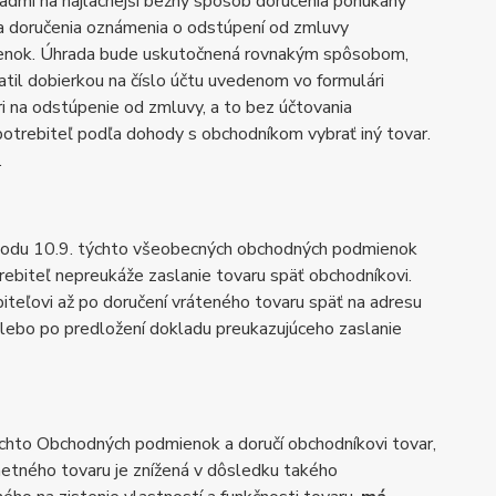
kladmi na najlacnejší bežný spôsob doručenia ponúkaný
a doručenia oznámenia o odstúpení od zmluvy
ienok. Úhrada bude uskutočnená rovnakým spôsobom,
latil dobierkou na číslo účtu uvedenom vo formulári
i na odstúpenie od zmluvy, a to bez účtovania
potrebiteľ podľa dohody s obchodníkom vybrať iný tovar.
.
a bodu 10.9. týchto všeobecných obchodných podmienok
ebiteľ nepreukáže zaslanie tovaru späť obchodníkovi.
teľovi až po doručení vráteného tovaru späť na adresu
ebo po predložení dokladu preukazujúceho zaslanie
ýchto Obchodných podmienok a doručí obchodníkovi tovar,
etného tovaru je znížená v dôsledku takého