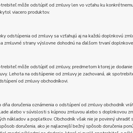
trebiteľ môže odstúpiť od zmluvy len vo vzťahu ku konkrétnem
kytol viacero produktov.
nky odstúpenia od zmluvy sa vzťahujú aj na každú doplnkovú zmluv
sa zmluvné strany výslovne dohodnú na ďalšom trvaní doplnkove
trebiteľ môže odstúpiť od zmluvy, predmetom ktorej je dodanie t
uvy. Lehota na odstúpenie od zmluvy je zachovaná, ak spotrebi
dstúpení od zmluvy obchodníkovi.
 dňa doručenia oznámenia o odstúpení od zmluvy obchodník vráti 
lade alebo v súvislosti s kúpnou zmluvou alebo s doplnkovou zm
ných nákladov a poplatkov. Obchodník však nie je povinný uhradiť 
 spôsob doručenia, ako je najlacnejší bežný spôsob doručenia p