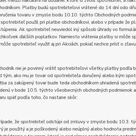
diel medzi nákladmi na dodanie, ktoré si zvolil spotrebiteľ, a ná
hodníkom. Platby budú spotrebiteľovi vrátené do 14 dní odo dň
oručenia tovaru v zmysle bodu 10.10. týchto Obchodných podm
 spotrebiteľ použil pri platbe obchodníkovi, alebo v prípade že p
túpenia. Ak spotrebiteľ neuviedol iný spôsob úhrady vo formulár
chkoľvek ďalších poplatkov. Namiesto vrátenia platby si môže s
môže spotrebiteľ využiť aj pri Akciách, pokiaľ nechce prísť o zľavu
hodník nie je povinný vrátiť spotrebiteľovi všetky platby podľ
d tým, ako mu je tovar od spotrebiteľa doručený alebo kým spotr
tba za zakúpený tovar bude teda obchodníkom uhradená spotrebi
denú v bode 10.5. týchto všeobecných obchodných podmienok al
aru späť podľa toho, čo nastane skôr.
rípade, že spotrebiteľ odstúpi od zmluvy v zmysle bodu 10.3. t
rý je použitý a je poškodený alebo neúplný alebo hodnota predm