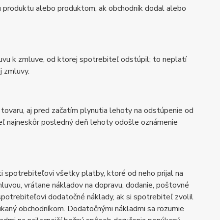
u produktu alebo produktom, ak obchodník dodal alebo
u k zmluve, od ktorej spotrebiteľ odstúpil; to neplatí
j zmluvy.
ovaru, aj pred začatím plynutia lehoty na odstúpenie od
teľ najneskôr posledný deň lehoty odošle oznámenie
spotrebiteľovi všetky platby, ktoré od neho prijal na
luvou, vrátane nákladov na dopravu, dodanie, poštovné
spotrebiteľovi dodatočné náklady, ak si spotrebiteľ zvolil
onúkaný obchodníkom. Dodatočnými nákladmi sa rozumie