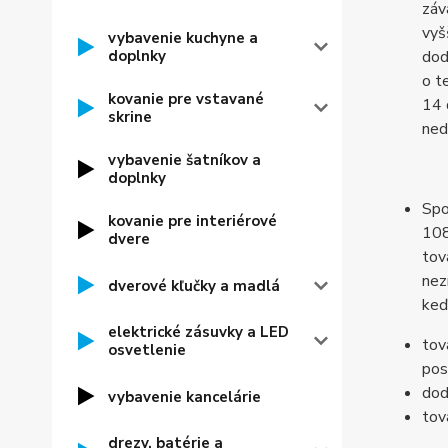
záv
vyš
vybavenie kuchyne a
doplnky
dod
o t
kovanie pre vstavané
14 
skrine
ned
vybavenie šatníkov a
doplnky
Spo
kovanie pre interiérové
108
dvere
tov
nez
dverové kľučky a madlá
keď
elektrické zásuvky a LED
tov
osvetlenie
pos
dod
vybavenie kancelárie
tov
drezy, batérie a