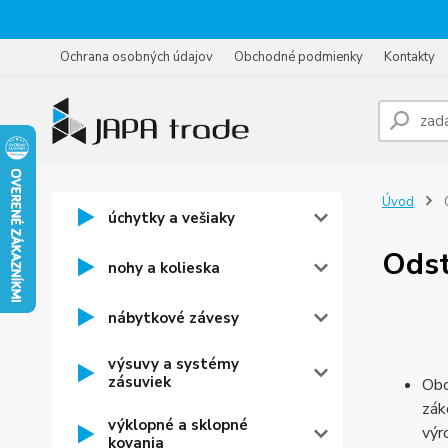
Ochrana osobných údajov
Obchodné podmienky
Kontakty
Úvod
O
úchytky a vešiaky
Odst
nohy a kolieska
nábytkové závesy
výsuvy a systémy
zásuviek
Obc
zák
výklopné a sklopné
výr
kovania