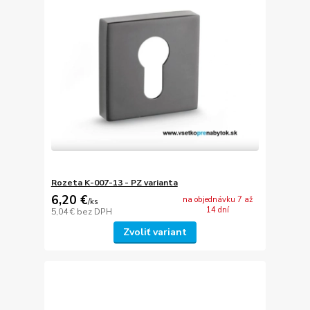
Rozeta K-007-13 - PZ varianta
6,20 €
na objednávku 7 až
/
ks
14 dní
5,04 €
bez DPH
Zvoliť variant