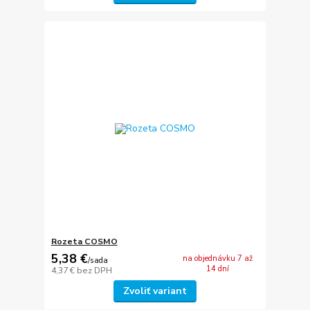
Rozeta COSMO
5,38 €
na objednávku 7 až
/
sada
14 dní
4,37 €
bez DPH
Zvoliť variant