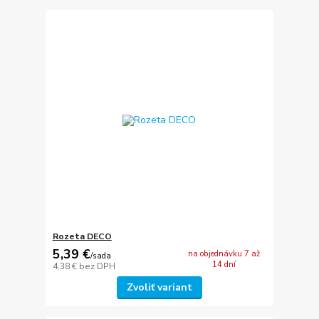
Rozeta DECO
5,39 €
na objednávku 7 až
/
sada
14 dní
4,38 €
bez DPH
Zvoliť variant