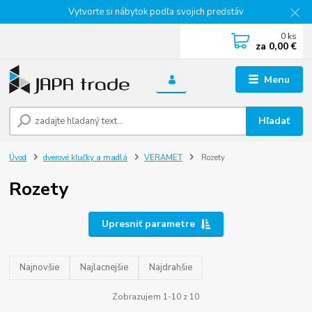
Vytvorte si nábytok podľa svojich predstáv
0
ks
za
0,00 €
Menu
Hľadať
Úvod
dverové kľučky a madlá
VERAMET
Rozety
Rozety
Upresniť parametre
Najnovšie
Najlacnejšie
Najdrahšie
Zobrazujem 1-10 z 10