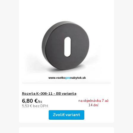
Rozeta K-006-11 - BB varianta
6,80 €
na objednávku 7 až
/
ks
14 dní
5,53 €
bez DPH
Zvoliť variant