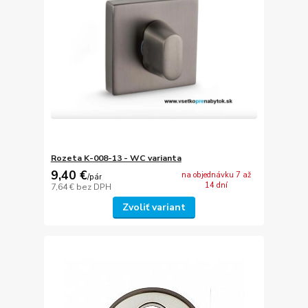
Rozeta K-008-13 - WC varianta
9,40 €
na objednávku 7 až
/
pár
14 dní
7,64 €
bez DPH
Zvoliť variant