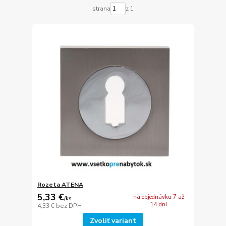
strana
z 1
Rozeta ATENA
5,33 €
na objednávku 7 až
/
ks
14 dní
4,33 €
bez DPH
Zvoliť variant