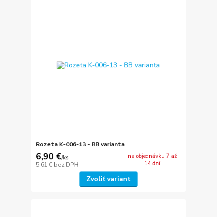
Rozeta K-006-13 - BB varianta
6,90 €
na objednávku 7 až
/
ks
14 dní
5,61 €
bez DPH
Zvoliť variant