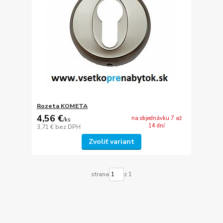
Rozeta KOMETA
4,56 €
na objednávku 7 až
/
ks
14 dní
3,71 €
bez DPH
Zvoliť variant
strana
z 1