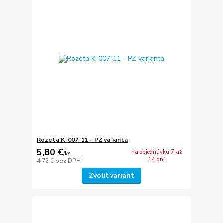
Rozeta K-007-11 - PZ varianta
5,80 €
na objednávku 7 až
/
ks
14 dní
4,72 €
bez DPH
Zvoliť variant