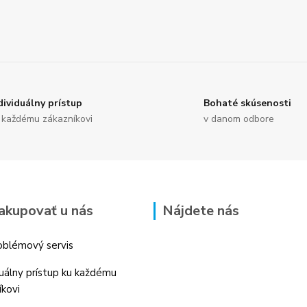
dividuálny prístup
Bohaté skúsenosti
 každému zákazníkovi
v danom odbore
akupovať u nás
Nájdete nás
blémový servis
duálny prístup ku každému
íkovi