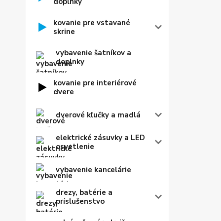
doplnky
kovanie pre vstavané
skrine
vybavenie šatníkov a
doplnky
kovanie pre interiérové
dvere
dverové kľučky a madlá
elektrické zásuvky a LED
osvetlenie
vybavenie kancelárie
drezy, batérie a
príslušenstvo