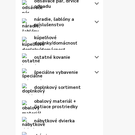
odsávače pár, drviče
odpadu
náradie, šablóny a
príslušenstvo
kúpeľňové
doplnky/domácnosť
ostatné kovanie
špeciálne vybavenie
doplnkový sortiment
obalový materiál +
čistiace prostriedky
nábytkové dvierka