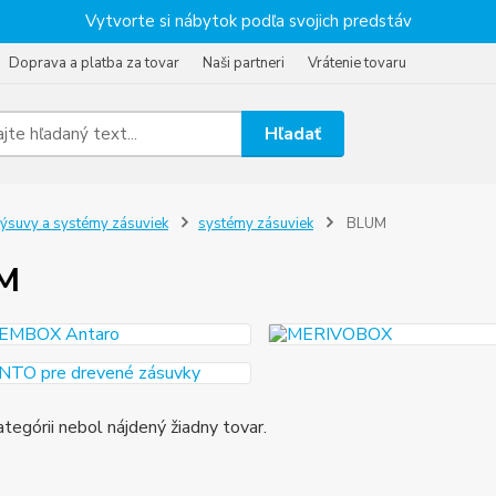
Vytvorte si nábytok podľa svojich predstáv
Doprava a platba za tovar
Naši partneri
Vrátenie tovaru
Hľadať
ýsuvy a systémy zásuviek
systémy zásuviek
BLUM
M
ategórii nebol nájdený žiadny tovar.