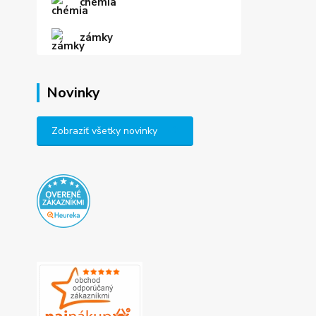
chémia
zámky
Novinky
Zobraziť všetky novinky