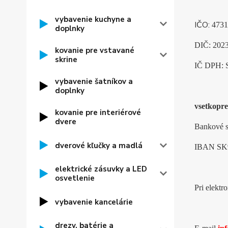
vybavenie kuchyne a
IČO:
4731
doplnky
DIČ: 202
kovanie pre vstavané
skrine
IČ DPH: 
vybavenie šatníkov a
doplnky
vsetkopr
kovanie pre interiérové
dvere
Bankové s
dverové kľučky a madlá
IBAN
SK
elektrické zásuvky a LED
osvetlenie
Pri elektr
vybavenie kancelárie
drezy, batérie a