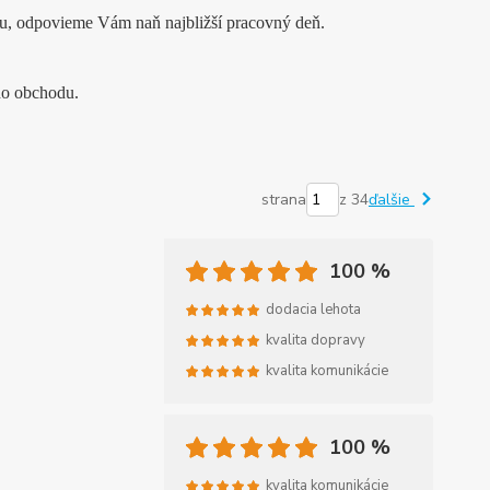
lu, odpovieme Vám naň najbližší pracovný deň.
ho obchodu.
strana
z 34
ďalšie
100 %
dodacia lehota
kvalita dopravy
kvalita komunikácie
100 %
kvalita komunikácie