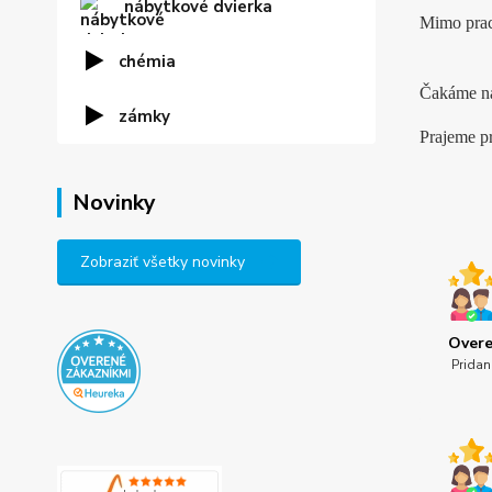
nábytkové dvierka
Mimo prac
chémia
Čakáme na
zámky
Prajeme p
Novinky
Zobraziť všetky novinky
Overe
Pridan