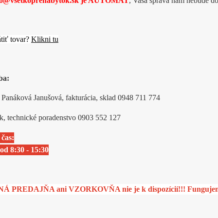
fo@vsetkoprenabytok.sk je AUTOMAT
, Vaša správa nám nebude d
tiť tovar?
Klikni tu
ba:
 Panáková Janušová, fakturácia, sklad 0948 711 774
ák, technické poradenstvo 0903 552 127
čas:
od 8:30 - 15:30
PREDAJŇA ani VZORKOVŇA nie je k dispozícií!!! Fungujeme l