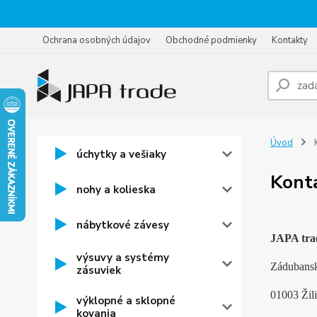
Ochrana osobných údajov
Obchodné podmienky
Kontakty
Úvod
K
úchytky a vešiaky
Kont
nohy a kolieska
nábytkové závesy
JAPA trad
výsuvy a systémy
Zádubansk
zásuviek
01003 Žil
výklopné a sklopné
kovania