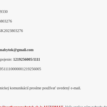
9330
3803276
SK2023803276
enabytok@gmail.com
pojenie:
1219256005/1111
9511110000001219256005
onickej komunikácií prosíme používať uvedený e-mail.