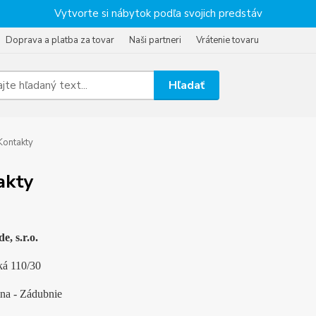
Vytvorte si nábytok podľa svojich predstáv
Doprava a platba za tovar
Naši partneri
Vrátenie tovaru
Hľadať
ontakty
akty
e, s.r.o.
á 110/30
ina - Zádubnie