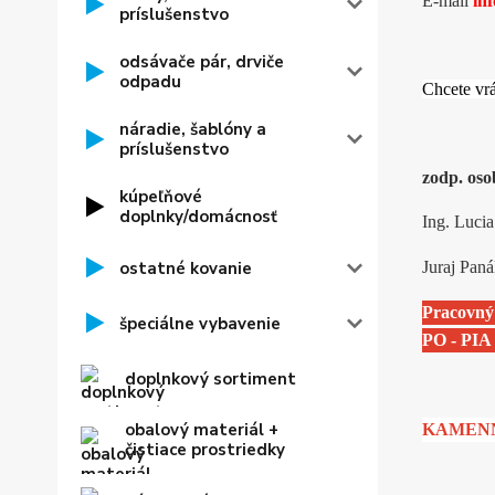
E-mail
in
príslušenstvo
odsávače pár, drviče
odpadu
Chcete vrá
náradie, šablóny a
príslušenstvo
zodp. oso
kúpeľňové
doplnky/domácnosť
Ing. Lucia
ostatné kovanie
Juraj Pan
Pracovný 
špeciálne vybavenie
PO - PIA 
doplnkový sortiment
obalový materiál +
KAMENNÁ 
čistiace prostriedky