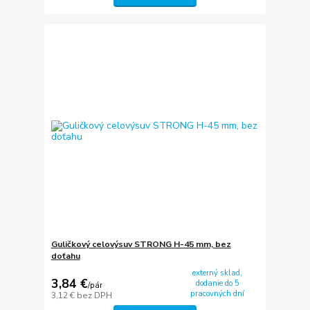
Guličkový celovýsuv STRONG H-45 mm, bez
doťahu
externý sklad,
3,84 €
dodanie do 5
/
pár
pracovných dní
3,12 €
bez DPH