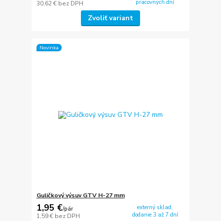
pracovných dní
30,62 €
bez DPH
Zvoliť variant
Novinka
Guličkový výsuv GTV H-27 mm
1,95 €
externý sklad,
/
pár
dodanie 3 až 7 dní
1,59 €
bez DPH