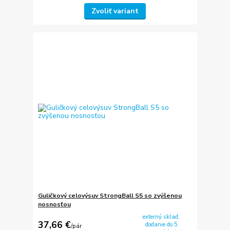
Zvoliť variant
Guličkový celovýsuv StrongBall S5 so zvýšenou
nosnosťou
externý sklad,
37,66 €
dodanie do 5
/
pár