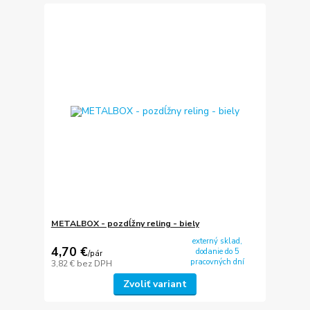
METALBOX - pozdĺžny reling - biely
externý sklad,
4,70 €
dodanie do 5
/
pár
pracovných dní
3,82 €
bez DPH
Zvoliť variant