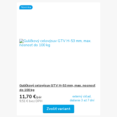
Novinka
Guličkový celovýsuv GTV H-53 mm, max. nosnosť
do 100 kg
11,70 €
externý sklad,
/
pár
dodanie 3 až 7 dní
9,51 €
bez DPH
Zvoliť variant