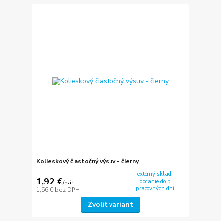
Kolieskový čiastočný výsuv - čierny
externý sklad,
1,92 €
dodanie do 5
/
pár
pracovných dní
1,56 €
bez DPH
Zvoliť variant