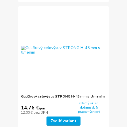
Guličkový celovýsuv STRONG H-45 mm s tlmením
externý sklad,
14,76 €
dodanie do 5
/
pár
pracovných dní
12,00 €
bez DPH
Zvoliť variant