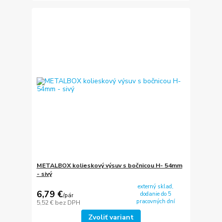
METALBOX kolieskový výsuv s bočnicou H- 54mm
- sivý
externý sklad,
6,79 €
dodanie do 5
/
pár
pracovných dní
5,52 €
bez DPH
Zvoliť variant