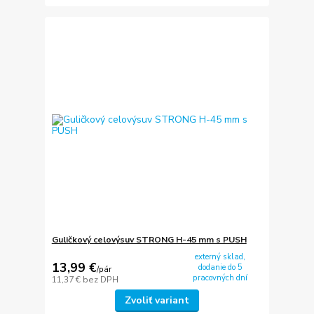
Guličkový celovýsuv STRONG H-45 mm s PUSH
externý sklad,
13,99 €
dodanie do 5
/
pár
pracovných dní
11,37 €
bez DPH
Zvoliť variant