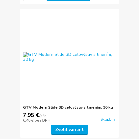
GTV Modern Slide 3D celovýsuv s tmením, 30 kg
7,95 €
/
pár
Skladom
6,46 €
bez DPH
Zvoliť variant