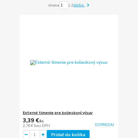
strana
z 2
ďalšie
Externé tlmenie pre kolieskový výsuv
3,39 €
/
ks
DOPREDAJ
2,76 €
bez DPH
Pridať do košíka