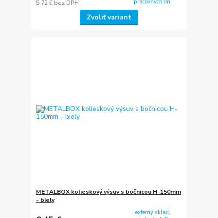
pracovných dní
5,72 €
bez DPH
Zvoliť variant
METALBOX kolieskový výsuv s bočnicou H-150mm
- biely
externý sklad,