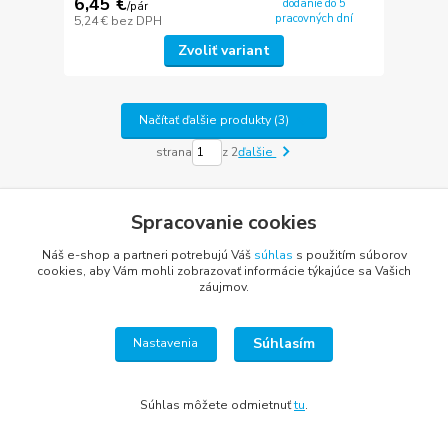
6,45 €
dodanie do 5
/
pár
pracovných dní
5,24 €
bez DPH
Zvoliť variant
Načítať ďalšie produkty (3)
strana
z 2
ďalšie
Spracovanie cookies
Náš e-shop a partneri potrebujú Váš
súhlas
s použitím súborov
cookies, aby Vám mohli zobrazovať informácie týkajúce sa Vašich
záujmov.
Bezproblémový
servis
Súhlasím
Nastavenia
Individuálny prístup
ku každému zákazníkovi
Súhlas môžete odmietnuť
tu
.
Bohaté skúsenosti