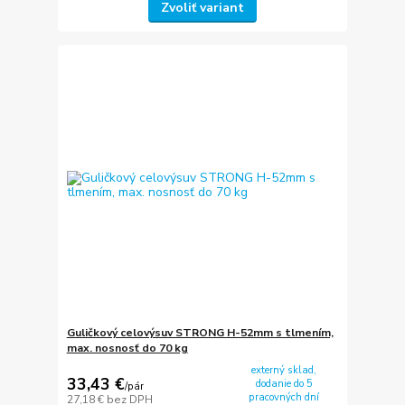
Zvoliť variant
Guličkový celovýsuv STRONG H-52mm s tlmením,
max. nosnosť do 70 kg
externý sklad,
33,43 €
dodanie do 5
/
pár
pracovných dní
27,18 €
bez DPH