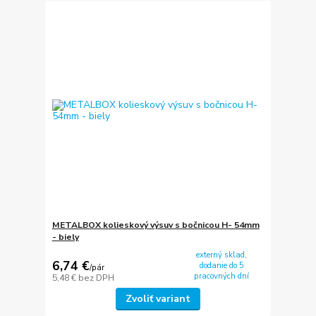
METALBOX kolieskový výsuv s bočnicou H- 54mm
- biely
externý sklad,
6,74 €
dodanie do 5
/
pár
pracovných dní
5,48 €
bez DPH
Zvoliť variant