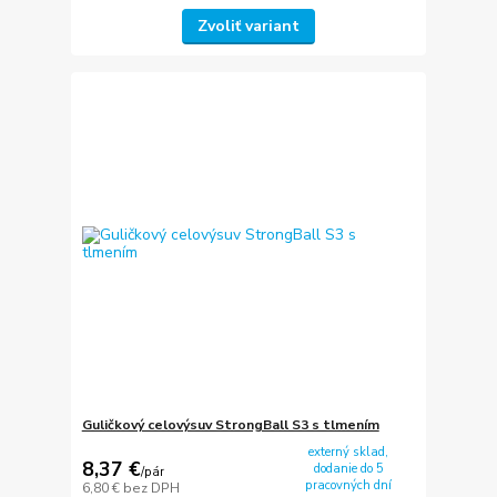
Zvoliť variant
Guličkový celovýsuv StrongBall S3 s tlmením
externý sklad,
8,37 €
dodanie do 5
/
pár
pracovných dní
6,80 €
bez DPH