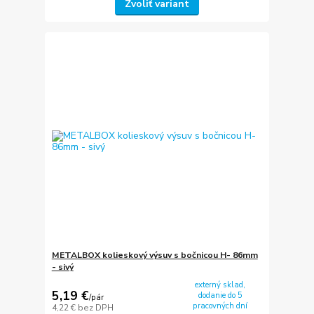
Zvoliť variant
METALBOX kolieskový výsuv s bočnicou H- 86mm
- sivý
externý sklad,
5,19 €
dodanie do 5
/
pár
pracovných dní
4,22 €
bez DPH