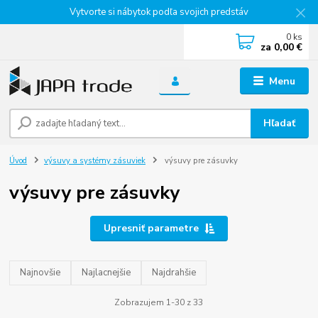
Vytvorte si nábytok podľa svojich predstáv
0
ks
za
0,00 €
Menu
Hľadať
Úvod
výsuvy a systémy zásuviek
výsuvy pre zásuvky
výsuvy pre zásuvky
Upresniť parametre
Najnovšie
Najlacnejšie
Najdrahšie
Zobrazujem 1-30 z 33