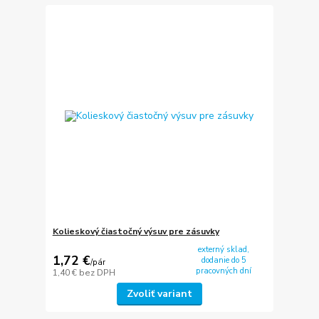
Kolieskový čiastočný výsuv pre zásuvky
externý sklad,
1,72 €
dodanie do 5
/
pár
pracovných dní
1,40 €
bez DPH
Zvoliť variant