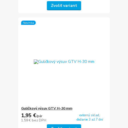
Zvoliť variant
Novinka
Guličkový výsuv GTV H-30 mm
1,95 €
externý sklad,
/
pár
dodanie 3 až 7 dní
1,59 €
bez DPH