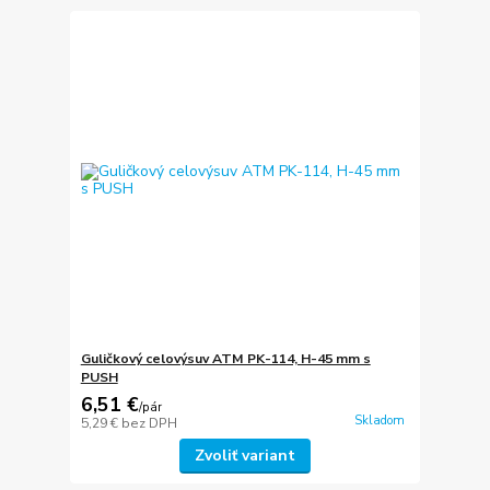
Guličkový celovýsuv ATM PK-114, H-45 mm s
PUSH
6,51 €
/
pár
Skladom
5,29 €
bez DPH
Zvoliť variant