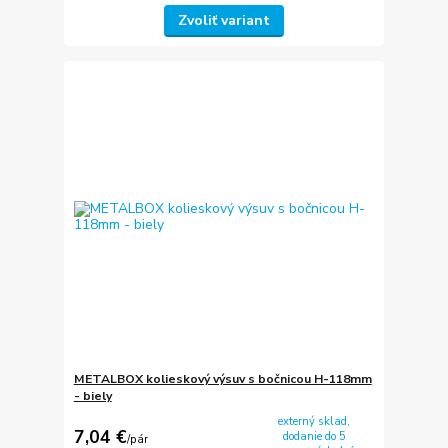
Zvoliť variant
METALBOX kolieskový výsuv s bočnicou H-118mm
- biely
externý sklad,
7,04 €
dodanie do 5
/
pár