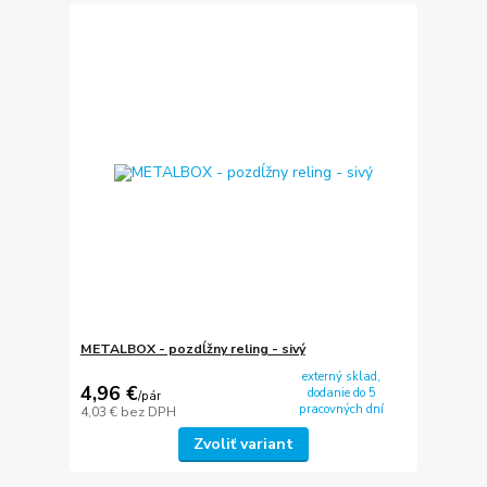
METALBOX - pozdĺžny reling - sivý
externý sklad,
4,96 €
dodanie do 5
/
pár
pracovných dní
4,03 €
bez DPH
Zvoliť variant