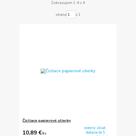
Zobrazujem 1-4 z 4
strana
z 1
Čistiace papierové utierky
externý sklad,
10,89 €
dodanie do 5
/
ks