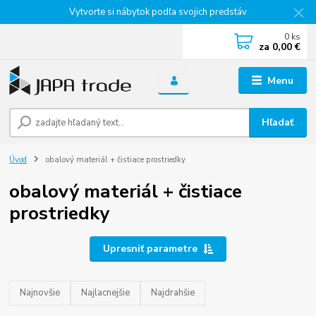
Vytvorte si nábytok podľa svojich predstáv
0
ks
za
0,00 €
Menu
Hľadať
Úvod
obalový materiál + čistiace prostriedky
obalový materiál + čistiace
prostriedky
Upresniť parametre
Najnovšie
Najlacnejšie
Najdrahšie