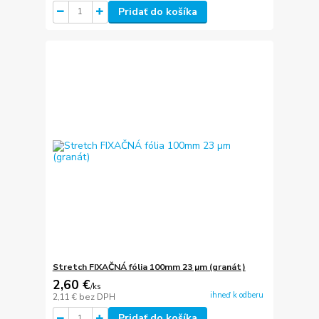
Pridať do košíka
Stretch FIXAČNÁ fólia 100mm 23 µm (granát)
2,60 €
/
ks
ihneď k odberu
2,11 €
bez DPH
Pridať do košíka