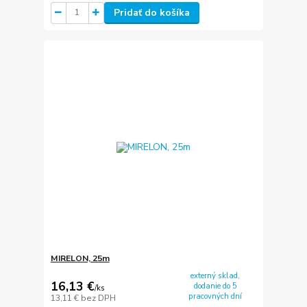
Pridať do košíka
MIRELON, 25m
externý sklad,
16,13 €
dodanie do 5
/
ks
pracovných dní
13,11 €
bez DPH