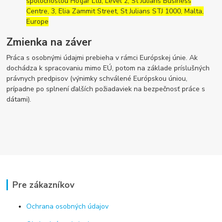
spoločnosťou Hotjar Ltd, Level 2, St Julians Business
Centre, 3, Elia Zammit Street, St Julians STJ 1000, Malta,
Europe
Zmienka na záver
Práca s osobnými údajmi prebieha v rámci Európskej únie. Ak
dochádza k spracovaniu mimo EÚ, potom na základe príslušných
právnych predpisov (výnimky schválené Európskou úniou,
prípadne po splnení ďalších požiadaviek na bezpečnosť práce s
dátami).
Pre zákazníkov
Ochrana osobných údajov