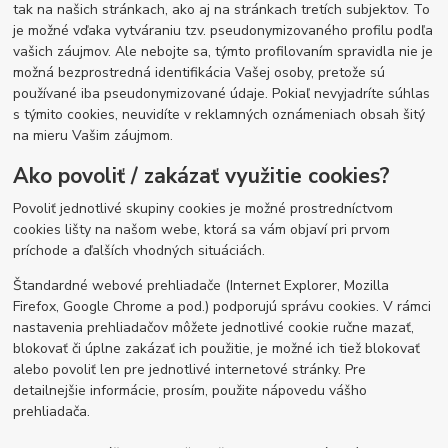
tak na našich stránkach, ako aj na stránkach tretích subjektov. To
je možné vďaka vytváraniu tzv. pseudonymizovaného profilu podľa
vašich záujmov. Ale nebojte sa, týmto profilovaním spravidla nie je
možná bezprostredná identifikácia Vašej osoby, pretože sú
používané iba pseudonymizované údaje. Pokiaľ nevyjadríte súhlas
s týmito cookies, neuvidíte v reklamných oznámeniach obsah šitý
na mieru Vašim záujmom.
Ako povoliť / zakázať využitie cookies?
Povoliť jednotlivé skupiny cookies je možné prostredníctvom
cookies lišty na našom webe, ktorá sa vám objaví pri prvom
príchode a ďalších vhodných situáciách.
Štandardné webové prehliadače (Internet Explorer, Mozilla
Firefox, Google Chrome a pod.) podporujú správu cookies. V rámci
nastavenia prehliadačov môžete jednotlivé cookie ručne mazať,
blokovať či úplne zakázať ich použitie, je možné ich tiež blokovať
alebo povoliť len pre jednotlivé internetové stránky. Pre
detailnejšie informácie, prosím, použite nápovedu vášho
prehliadača.