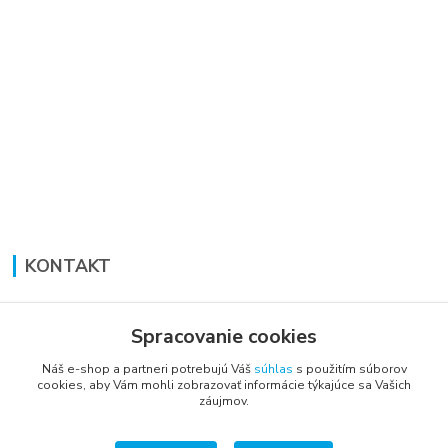
KONTAKT
Lucia Panáková Janušová
+421 948 711 774
Spracovanie cookies
PO-PI: 8:30 - 16:00
Náš e-shop a partneri potrebujú Váš
súhlas
s použitím súborov
cookies, aby Vám mohli zobrazovať informácie týkajúce sa Vašich
vsetkoprenabytok@gmail.com
záujmov.