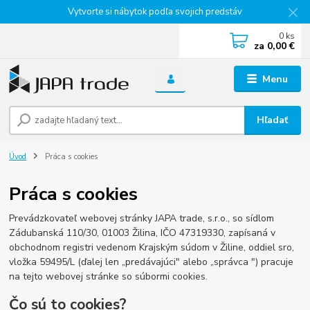
Vytvorte si nábytok podľa svojich predstáv
0
ks
za
0,00 €
Menu
Hľadať
Úvod
Práca s cookies
Práca s cookies
Prevádzkovateľ webovej stránky JAPA trade, s.r.o., so sídlom
Zádubanská 110/30, 01003 Žilina, IČO 47319330, zapísaná v
obchodnom registri vedenom Krajským súdom v Žiline, oddiel sro,
vložka 59495/L (ďalej len „predávajúci" alebo „správca ") pracuje
na tejto webovej stránke so súbormi cookies.
Čo sú to cookies?