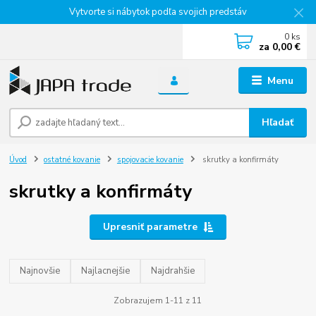
Vytvorte si nábytok podľa svojich predstáv
0
ks
za
0,00 €
Menu
Hľadať
Úvod
ostatné kovanie
spojovacie kovanie
skrutky a konfirmáty
skrutky a konfirmáty
Upresniť parametre
Najnovšie
Najlacnejšie
Najdrahšie
Zobrazujem 1-11 z 11