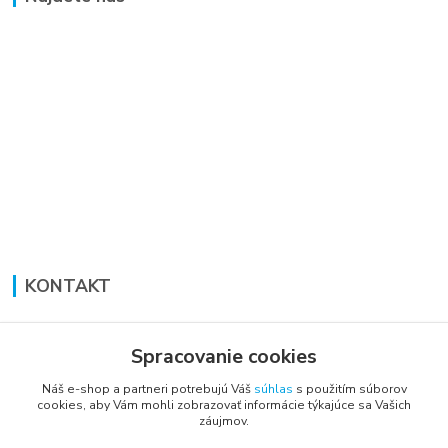
KONTAKT
Lucia Panáková Janušová
+421 948 711 774
Spracovanie cookies
PO-PI: 8:30 - 16:00
Náš e-shop a partneri potrebujú Váš
súhlas
s použitím súborov
cookies, aby Vám mohli zobrazovať informácie týkajúce sa Vašich
vsetkoprenabytok@gmail.com
záujmov.