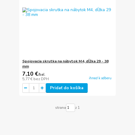
Spojovacia skrutka na nábytok M4, dĺžka 29 - 38
mm
7,10 €
/
bal.
ihneď k odberu
5,77 €
bez DPH
Pridať do košíka
strana
z 1