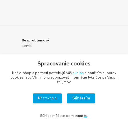
Bezproblémový
servis
Individuálny prístup
Spracovanie cookies
ku každému zákazníkovi
Náš e-shop a partneri potrebujú Váš
súhlas
s použitím súborov
Bohaté skúsenosti
cookies, aby Vám mohli zobrazovať informácie týkajúce sa Vašich
v danom odbore
záujmov.
Odborné poradenstvo
Súhlasím
Nastavenia
od profesionálov
Súhlas môžete odmietnuť
tu
.