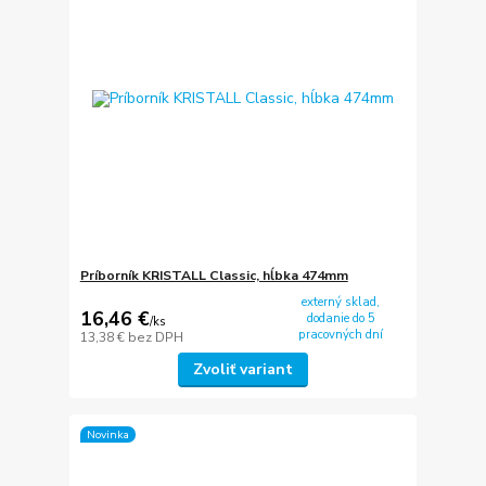
Príborník KRISTALL Classic, hĺbka 474mm
externý sklad,
16,46 €
dodanie do 5
/
ks
pracovných dní
13,38 €
bez DPH
Zvoliť variant
Novinka