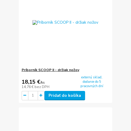
Príborník SCOOP II - držiak nožov
externý sklad,
18,15 €
dodanie do 5
/
ks
pracovných dní
14,76 €
bez DPH
Pridať do košíka