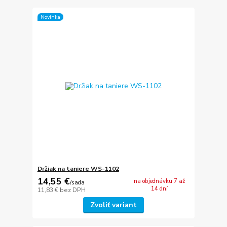
Novinka
Držiak na taniere WS-1102
14,55 €
na objednávku 7 až
/
sada
14 dní
11,83 €
bez DPH
Zvoliť variant