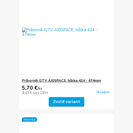
Príborník GTV AXISPACE, hĺbka 424 - 474mm
5,70 €
/
ks
Skladom
4,63 €
bez DPH
Zvoliť variant
Novinka