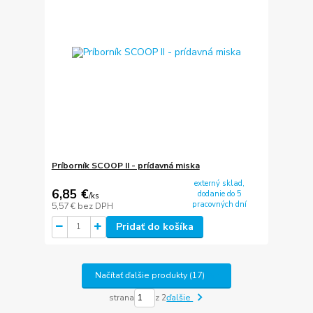
Príborník SCOOP II - prídavná miska
externý sklad,
6,85 €
dodanie do 5
/
ks
pracovných dní
5,57 €
bez DPH
Pridať do košíka
Načítať ďalšie produkty (17)
strana
z 2
ďalšie