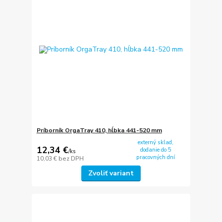
Príborník OrgaTray 410, hĺbka 441-520 mm
externý sklad,
12,34 €
dodanie do 5
/
ks
pracovných dní
10,03 €
bez DPH
Zvoliť variant