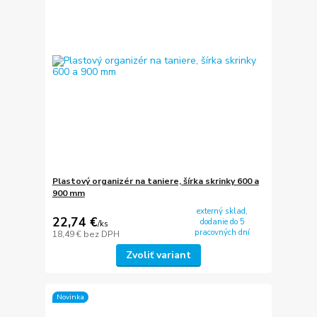
Plastový organizér na taniere, šírka skrinky 600 a
900 mm
externý sklad,
22,74 €
dodanie do 5
/
ks
pracovných dní
18,49 €
bez DPH
Zvoliť variant
Novinka