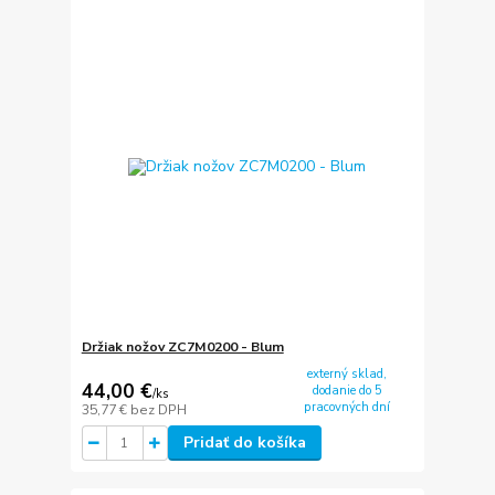
Držiak nožov ZC7M0200 - Blum
externý sklad,
44,00 €
dodanie do 5
/
ks
pracovných dní
35,77 €
bez DPH
Pridať do košíka