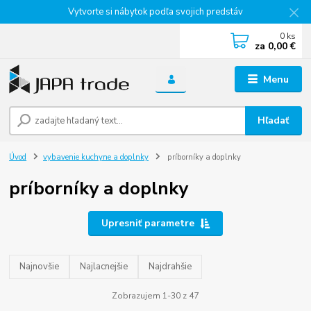
Vytvorte si nábytok podľa svojich predstáv
0
ks
za
0,00 €
Menu
Hľadať
Úvod
vybavenie kuchyne a doplnky
príborníky a doplnky
príborníky a doplnky
Upresniť parametre
Najnovšie
Najlacnejšie
Najdrahšie
Zobrazujem 1-30 z 47