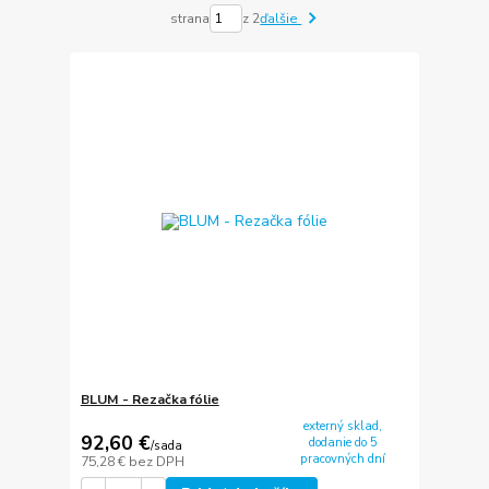
strana
z 2
ďalšie
BLUM - Rezačka fólie
externý sklad,
92,60 €
dodanie do 5
/
sada
pracovných dní
75,28 €
bez DPH