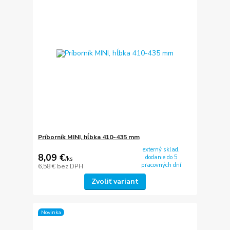
Príborník MINI, hĺbka 410-435 mm
externý sklad,
8,09 €
dodanie do 5
/
ks
pracovných dní
6,58 €
bez DPH
Zvoliť variant
Novinka