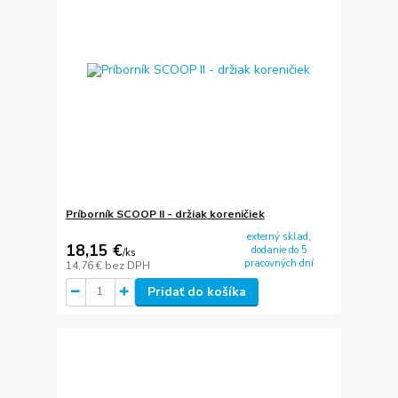
Príborník SCOOP II - držiak koreničiek
externý sklad,
18,15 €
dodanie do 5
/
ks
pracovných dní
14,76 €
bez DPH
Pridať do košíka