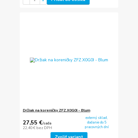
Držiak na koreničky ZFZ.X0G0I - Blum
externý sklad,
27,55 €
dodanie do 5
/
sada
pracovných dní
22,40 €
bez DPH
Zvoliť variant