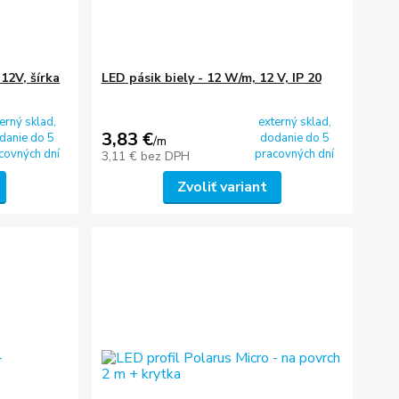
12V, šírka
LED pásik biely - 12 W/m, 12 V, IP 20
erný sklad,
externý sklad,
3,83 €
danie do 5
dodanie do 5
/
m
covných dní
pracovných dní
3,11 €
bez DPH
Zvoliť variant