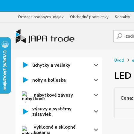
Ochrana osobných údajov
Obchodné podmienky
Kontakty
Úvod
e
úchytky a vešiaky
LED 
nohy a kolieska
nábytkové závesy
Cena:
výsuvy a systémy
zásuviek
výklopné a sklopné
kovania