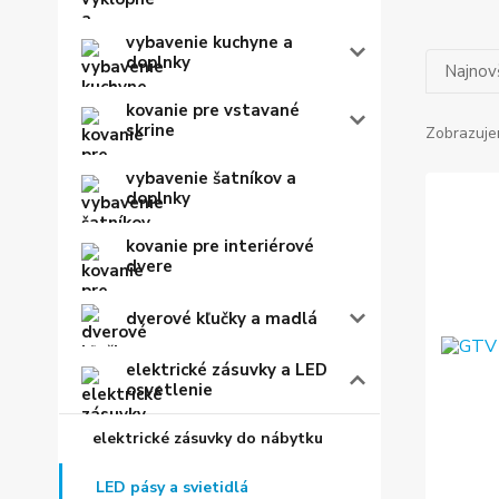
vybavenie kuchyne a
doplnky
Najnov
kovanie pre vstavané
skrine
Zobrazuje
vybavenie šatníkov a
doplnky
kovanie pre interiérové
dvere
dverové kľučky a madlá
elektrické zásuvky a LED
osvetlenie
elektrické zásuvky do nábytku
LED pásy a svietidlá