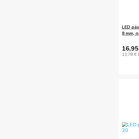
LED pás
8 mm, n
16,95
13,78 €