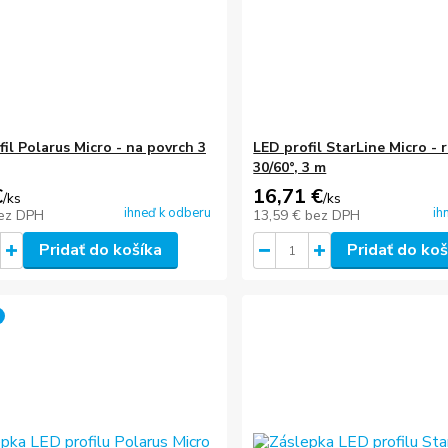
il Polarus Micro - na povrch 3
LED profil StarLine Micro - 
30/60°, 3 m
€
16,71 €
/
ks
/
ks
ihneď k odberu
ih
ez DPH
13,59 €
bez DPH
Pridať do košíka
Pridať do koš