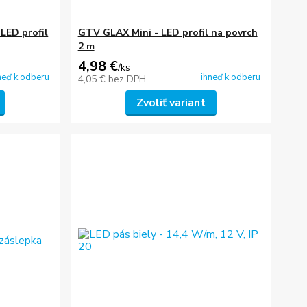
LED profil
GTV GLAX Mini - LED profil na povrch
2 m
4,98 €
/
ks
neď k odberu
ihneď k odberu
4,05 €
bez DPH
Zvoliť variant