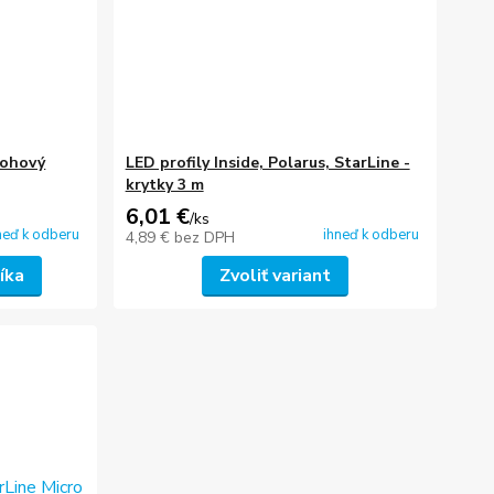
rohový
LED profily Inside, Polarus, StarLine -
krytky 3 m
6,01 €
/
ks
neď k odberu
ihneď k odberu
4,89 €
bez DPH
íka
Zvoliť variant