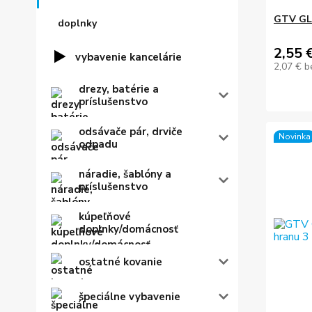
GTV GLA
doplnky
2,55 
vybavenie kancelárie
2,07 €
b
drezy, batérie a
príslušenstvo
odsávače pár, drviče
Novinka
odpadu
náradie, šablóny a
príslušenstvo
kúpeľňové
doplnky/domácnosť
ostatné kovanie
špeciálne vybavenie