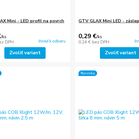
X Mini - LED profil na povrch
GTV GLAX Mini LED - zásle
€
0,29 €
/
ks
/
ks
ihneď k odberu
ih
ez DPH
0,24 €
bez DPH
Zvoliť variant
Zvoliť variant
Novinka