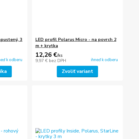
apustený, 3
LED profil Polarus Micro - na povrch 2
m + krytka
12,26 €
/
ks
neď k odberu
ihneď k odberu
9,97 €
bez DPH
íka
Zvoliť variant