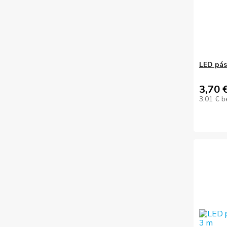
LED pási
3,70 
3,01 €
b