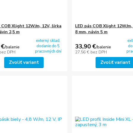
 COB Xlight 12W/m, 12V, šírka
LED pás COB Xlight 12W/m, 
ávin 2,5 m
8 mm, návin 5 m
externý sklad,
ext
 €
33,90 €
dodanie do 5
do
/
balenie
/
balenie
pracovných dní
pra
bez DPH
27,56 €
bez DPH
Zvoliť variant
Zvoliť variant