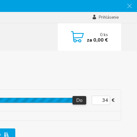
Prihlásenie
0
ks
za
0,00 €
Do
€
e