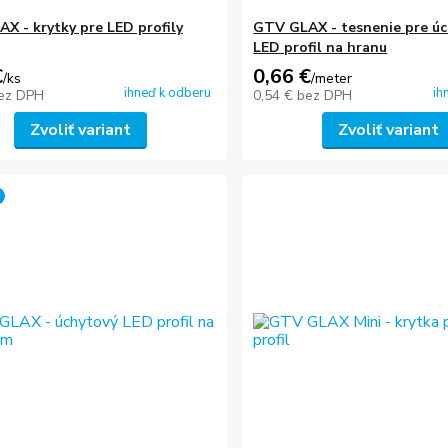
X - krytky pre LED profily
GTV GLAX - tesnenie pre ú
LED profil na hranu
€
0,66 €
/
ks
/
meter
ihneď k odberu
ih
ez DPH
0,54 €
bez DPH
Zvoliť variant
Zvoliť variant