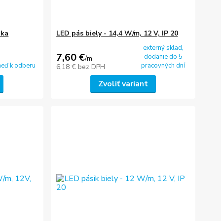
pka
LED pás biely - 14,4 W/m, 12 V, IP 20
externý sklad,
7,60 €
dodanie do 5
/
m
neď k odberu
pracovných dní
6,18 €
bez DPH
Zvoliť variant