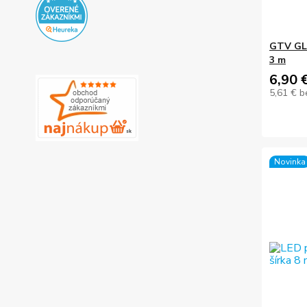
GTV GLA
3 m
6,90 
5,61 €
b
Novinka