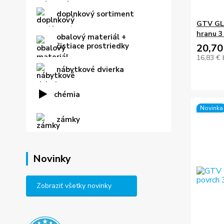
doplnkový sortiment
GTV GLA
hranu 3
obalový materiál +
čistiace prostriedky
20,70
16,83 €
nábytkové dvierka
chémia
Novinka
zámky
Novinky
Zobraziť všetky novinky