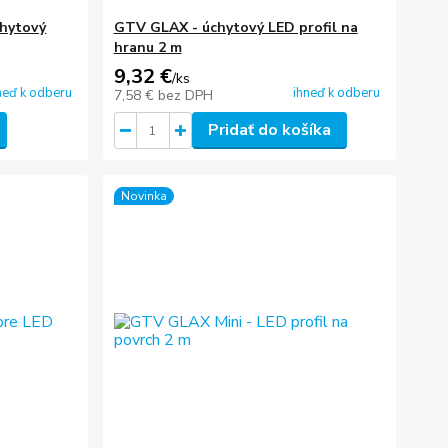
chytový
GTV GLAX - úchytový LED profil na
hranu 2 m
9,32 €
/
ks
neď k odberu
ihneď k odberu
7,58 €
bez DPH
Pridať do košíka
Novinka