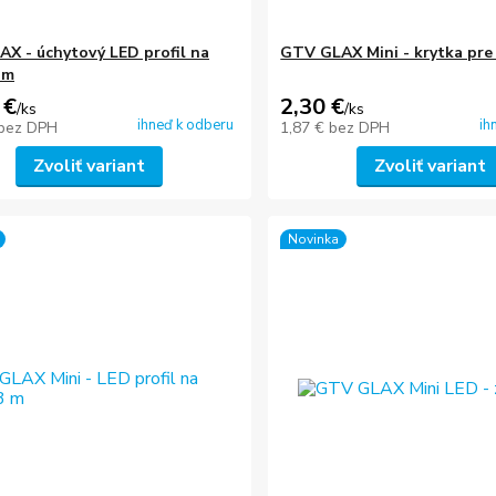
X - úchytový LED profil na
GTV GLAX Mini - krytka pre 
 m
 €
2,30 €
/
ks
/
ks
ihneď k odberu
ih
bez DPH
1,87 €
bez DPH
Zvoliť variant
Zvoliť variant
Novinka