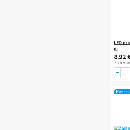
LED prof
m
8,92 
7,25 €
b
Novinka