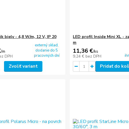
k biely - 4,8 W/m, 12 V, IP 20
LED profil Inside Mini XL - z
m
externý sklad,
€
11,36 €
dodanie do 5
/
m
/
ks
pracovných dní
ih
ez DPH
9,24 €
bez DPH
Zvoliť variant
Pridať do koš