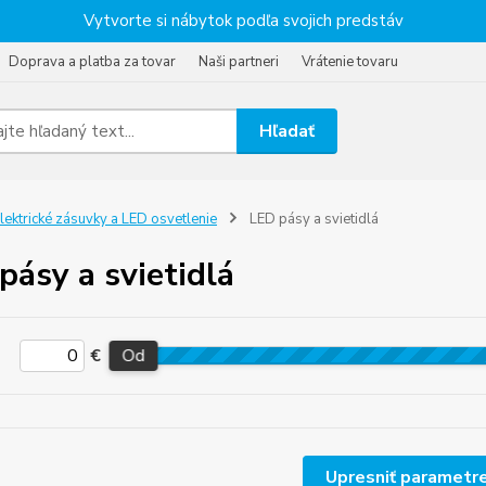
Vytvorte si nábytok podľa svojich predstáv
Doprava a platba za tovar
Naši partneri
Vrátenie tovaru
Hľadať
lektrické zásuvky a LED osvetlenie
LED pásy a svietidlá
pásy a svietidlá
€
Od
Upresniť parametr