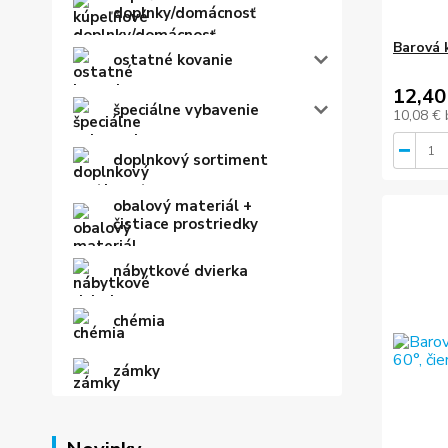
doplnky/domácnosť
Barová 
ostatné kovanie
12,40
špeciálne vybavenie
10,08 €
doplnkový sortiment
obalový materiál +
čistiace prostriedky
nábytkové dvierka
chémia
zámky