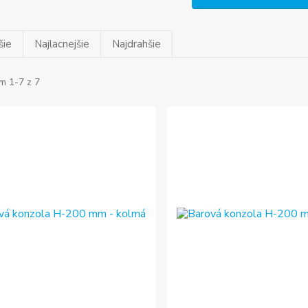
šie
Najlacnejšie
Najdrahšie
m 1-7 z 7