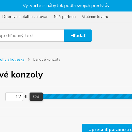
Vytvorte si nábytok podľa svojich predstáv
Doprava a platba za tovar
Naši partneri
Vrátenie tovaru
Hľadať
ohy a kolieska
barové konzoly
vé konzoly
€
Od
Upresniť parametr