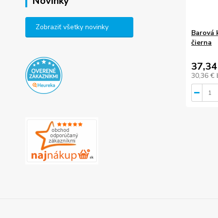
Novinky
Zobraziť všetky novinky
Barová 
čierna
37,34
30,36 €