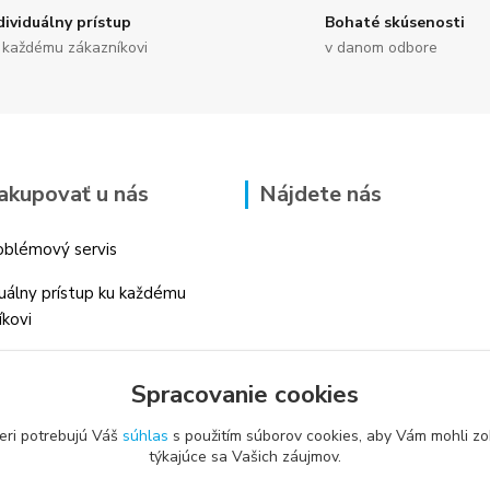
dividuálny prístup
Bohaté skúsenosti
 každému zákazníkovi
v danom odbore
akupovať u nás
Nájdete nás
blémový servis
duálny prístup ku každému
íkovi
 skúsenosti v danom odbore
Spracovanie cookies
é profesionálne
enstvo
eri potrebujú Váš
súhlas
s použitím súborov cookies, aby Vám mohli zo
týkajúce sa Vašich záujmov.