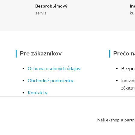
Bezproblémový
In
servis
ku
Pre zákazníkov
Prečo n
Ochrana osobných údajov
Bezpro
Obchodné podmienky
Indivi
zákazn
Kontakty
Bohaté
Doprava a platba za tovar
Odborn
Odstúpenie od kúpnej zmluvy
porad
Náš e-shop a partn
Vrátenie tovaru