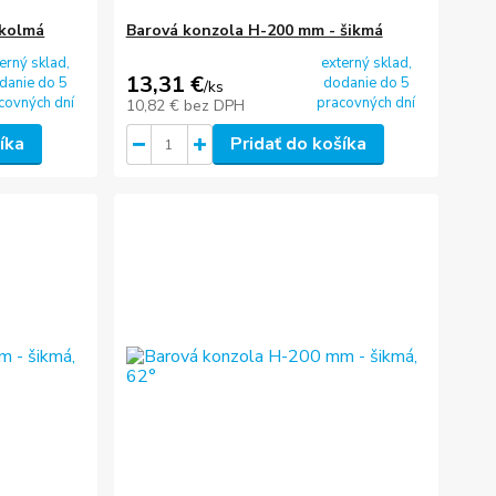
 kolmá
Barová konzola H-200 mm - šikmá
erný sklad,
externý sklad,
13,31 €
danie do 5
dodanie do 5
/
ks
covných dní
pracovných dní
10,82 €
bez DPH
íka
Pridať do košíka