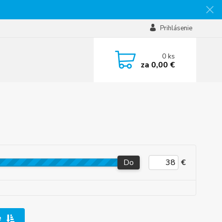
Prihlásenie
0
ks
za
0,00 €
Do
€
e