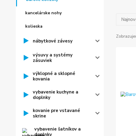
kancelárske nohy
Najnov
kolieska
Zobrazuje
nábytkové závesy
výsuvy a systémy
zásuviek
výklopné a sklopné
kovania
vybavenie kuchyne a
doplnky
kovanie pre vstavané
skrine
vybavenie šatníkov a
doplnky