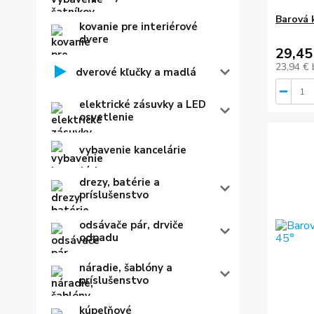
Barová 
kovanie pre interiérové
dvere
29,45
23,94 €
dverové kľučky a madlá
elektrické zásuvky a LED
osvetlenie
vybavenie kancelárie
drezy, batérie a
príslušenstvo
odsávače pár, drviče
odpadu
náradie, šablóny a
príslušenstvo
kúpeľňové