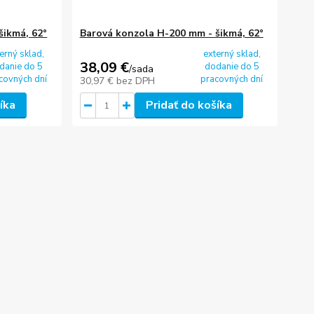
šikmá, 62°
Barová konzola H-200 mm - šikmá, 62°
erný sklad,
externý sklad,
38,09 €
danie do 5
dodanie do 5
/
sada
covných dní
pracovných dní
30,97 €
bez DPH
íka
Pridať do košíka