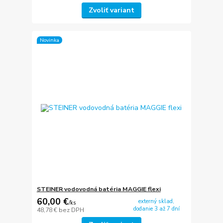
Zvoliť variant
Novinka
STEINER vodovodná batéria MAGGIE flexi
60,00 €
externý sklad,
/
ks
dodanie 3 až 7 dní
48,78 €
bez DPH