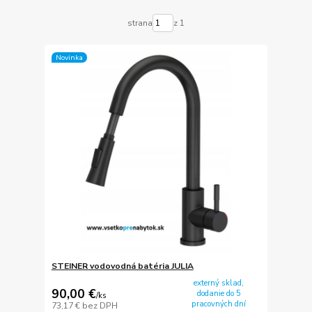
strana
z 1
Novinka
STEINER vodovodná batéria JULIA
externý sklad,
90,00 €
dodanie do 5
/
ks
pracovných dní
73,17 €
bez DPH