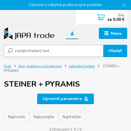
Vytvorte si nábytok podľa svojich predstáv
0
ks
za
0,00 €
Menu
Hľadať
Úvod
drezy, batérie a príslušenstvo
vodovodné batérie
STEINER +
PYRAMIS
STEINER + PYRAMIS
Upresniť parametre
Najnovšie
Najlacnejšie
Najdrahšie
Zobrazujem 1-5 z 5