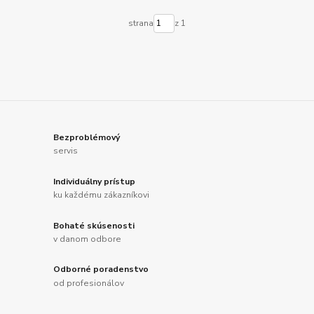
strana
z 1
Bezproblémový
servis
Individuálny prístup
ku každému zákazníkovi
Bohaté skúsenosti
v danom odbore
Odborné poradenstvo
od profesionálov