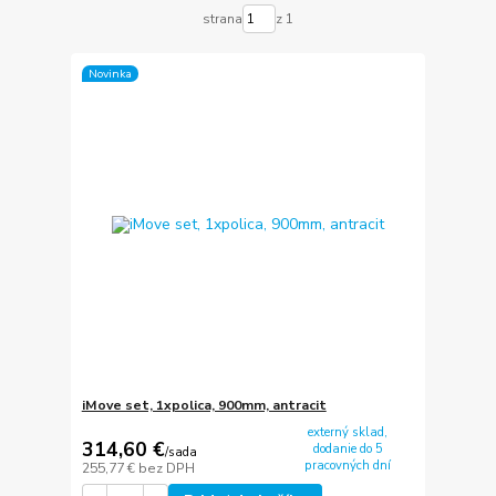
strana
z 1
Novinka
iMove set, 1xpolica, 900mm, antracit
externý sklad,
314,60 €
dodanie do 5
/
sada
pracovných dní
255,77 €
bez DPH