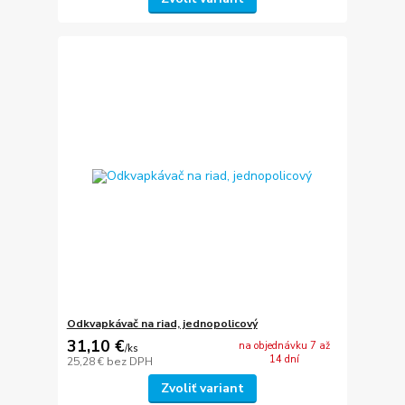
Odkvapkávač na riad, jednopolicový
31,10 €
na objednávku 7 až
/
ks
14 dní
25,28 €
bez DPH
Zvoliť variant