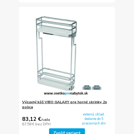
Výsuvný kôš VIBO GALAXY pre horné skrinky, 2x
polica
externý sklad,
83,12 €
dodanie do 5
/
sada
pracovných dní
67,58 €
bez DPH
Zvoliť variant