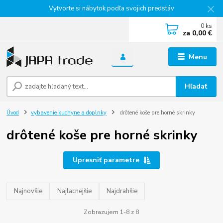
Vytvorte si nábytok podľa svojich predstáv
0
ks
za
0,00 €
Menu
Hľadať
Úvod
vybavenie kuchyne a doplnky
drôtené koše pre horné skrinky
drôtené koše pre horné skrinky
Upresniť parametre
Najnovšie
Najlacnejšie
Najdrahšie
Zobrazujem 1-8 z 8