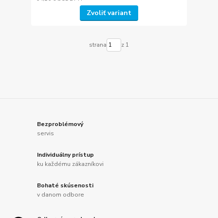
Zvoliť variant
strana
z 1
Bezproblémový
servis
Individuálny prístup
ku každému zákazníkovi
Bohaté skúsenosti
v danom odbore