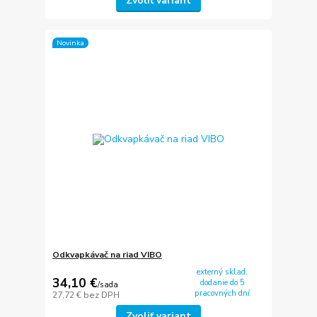
Zvoliť variant
Novinka
Odkvapkávač na riad VIBO
externý sklad,
34,10 €
dodanie do 5
/
sada
pracovných dní
27,72 €
bez DPH
Zvoliť variant