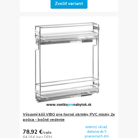
Zvoliť variant
Výsuvný kôš VIBO pre horné skrinky, PVC misky, 2x
polica - bočné vedenie
externý sklad,
78,92 €
dodanie do 5
/
sada
pracovných dní
64,16 €
bez DPH