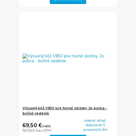
Výsuvný kôš VIBO pre horné skrinky, 2x polica -
bočné vedenie
externý sklad,
69,50 €
dodanie do 5
/
sada
pracovných dní
56,50 €
bez DPH