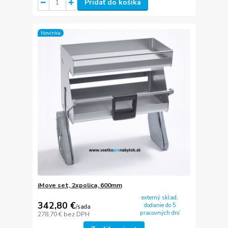
Pridať do košíka
Novinka
iMove set, 2xpolica, 600mm
externý sklad,
342,80 €
dodanie do 5
/
sada
pracovných dní
278,70 €
bez DPH