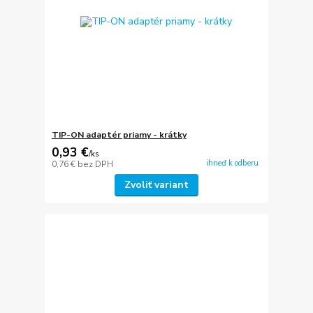
TIP-ON adaptér priamy - krátky
0,93 €
/
ks
ihneď k odberu
0,76 €
bez DPH
Zvoliť variant