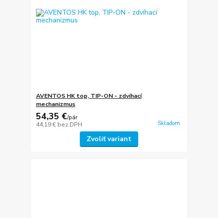
AVENTOS HK top, TIP-ON - zdvíhací
mechanizmus
54,35 €
/
pár
Skladom
44,19 €
bez DPH
Zvoliť variant