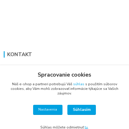
KONTAKT
Lucia Panáková Janušová
+421 948 711 774
Spracovanie cookies
PO-PI: 8:30 - 16:00
Náš e-shop a partneri potrebujú Váš
súhlas
s použitím súborov
cookies, aby Vám mohli zobrazovať informácie týkajúce sa Vašich
vsetkoprenabytok@gmail.com
záujmov.
Súhlasím
Nastavenia
Súhlas môžete odmietnuť
tu
.