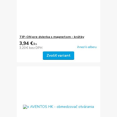
TIP-ON pre dvierka s magnetom - krátky
3,94 €
/
ks
ihneď k odberu
3,20 €
bez DPH
Zvoliť variant