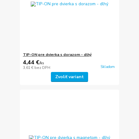
TIP-ON pre dvierka s dorazom - dlhý
4,44 €
/
ks
Skladom
3,61 €
bez DPH
Zvoliť variant