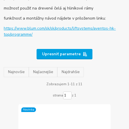
možnosť použiť na drevené čelá aj hliníkové rámy
funkčnosť a montážny návod nájdete v priloženom linku:
https://www.blum.com/sk/sk/products/liftsystems/aventos-hk-
top/programme/
Upresniť parametre
Najnovšie
Najlacnejšie
Najdrahšie
Zobrazujem 1-11 z 11
strana
z 1
Novinka