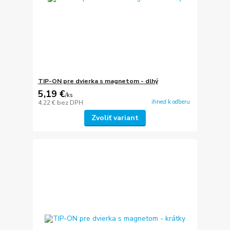
TIP-ON pre dvierka s magnetom - dlhý
5,19 €
/
ks
ihneď k odberu
4,22 €
bez DPH
Zvoliť variant