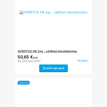
AVENTOS HK top - zdvíhací mechanizmus
50,65 €
/
pár
Skladom
41,18 €
bez DPH
Zvoliť variant
Novinka