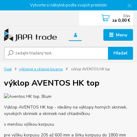
Vytvorte si nábytok podľa svojich predstáv
0
ks
za
0,00 €
Menu
Hľadať
Úvod
výklopné a sklopné kovania
výklop AVENTOS HK top
výklop AVENTOS HK top
Výklop AVENTOS HK top - ideálny na výklopy horných skriniek,
vysokých skriniek a skriniek nad chladničkou
s menšou výškou korpusu
pre výšku korpusu 205 až 600 mm a šírku korpusu do 1800 mm