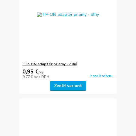
TIP-ON adaptér priamy - dlhý
0,95 €
/
ks
ihneď k odberu
0,77 €
bez DPH
Zvoliť variant