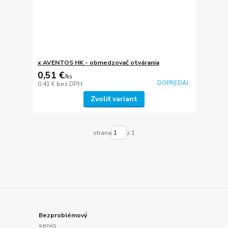
x AVENTOS HK - obmedzovač otvárania
0,51 €
/
ks
DOPREDAJ
0,41 €
bez DPH
Zvoliť variant
strana
z 1
Bezproblémový
servis