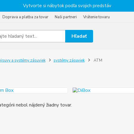
Vytvorte si nábytok podľa svojich predstáv
Doprava a platba za tovar
Naši partneri
Vrátenie tovaru
Hľadať
ýsuvy a systémy zásuviek
systémy zásuviek
ATM
ategórii nebol nájdený žiadny tovar.