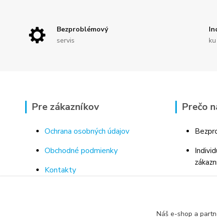
Bezproblémový
In
servis
ku
Pre zákazníkov
Prečo n
Ochrana osobných údajov
Bezpro
Obchodné podmienky
Indivi
zákazn
Kontakty
Bohaté
Doprava a platba za tovar
Odborn
Odstúpenie od kúpnej zmluvy
porad
Náš e-shop a partn