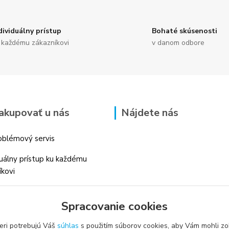
dividuálny prístup
Bohaté skúsenosti
 každému zákazníkovi
v danom odbore
akupovať u nás
Nájdete nás
blémový servis
duálny prístup ku každému
íkovi
 skúsenosti v danom odbore
Spracovanie cookies
é profesionálne
enstvo
eri potrebujú Váš
súhlas
s použitím súborov cookies, aby Vám mohli zo