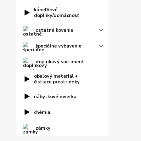
kúpeľňové
doplnky/domácnosť
ostatné kovanie
špeciálne vybavenie
doplnkový sortiment
obalový materiál +
čistiace prostriedky
nábytkové dvierka
chémia
zámky