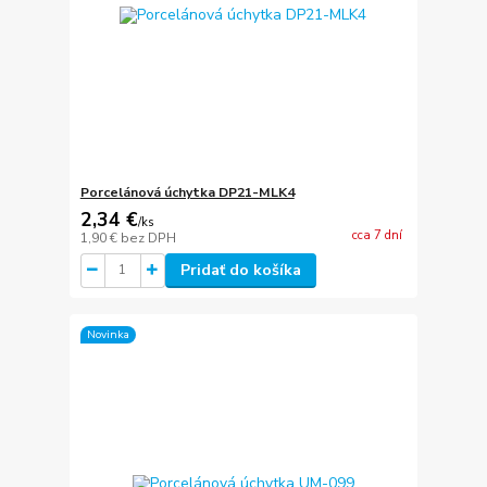
Porcelánová úchytka DP21-MLK4
2,34 €
/
ks
cca 7 dní
1,90 €
bez DPH
Pridať do košíka
Novinka