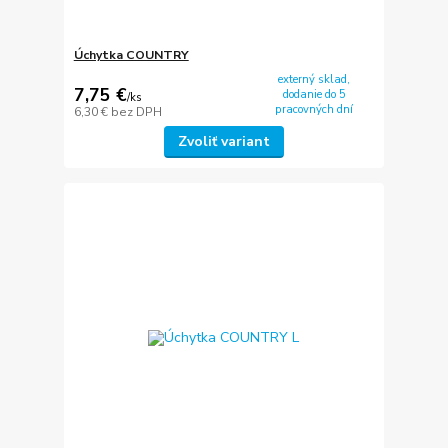
Úchytka COUNTRY
externý sklad,
7,75 €
dodanie do 5
/
ks
pracovných dní
6,30 €
bez DPH
Zvoliť variant