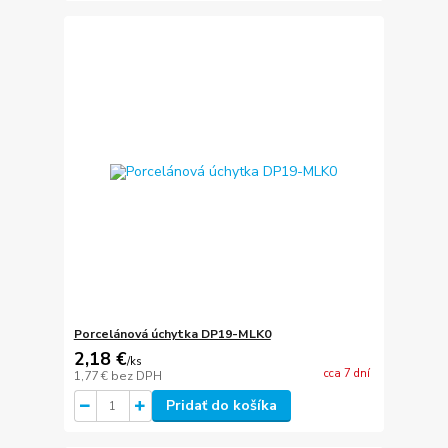
Porcelánová úchytka DP19-MLK0
2,18 €
/
ks
cca 7 dní
1,77 €
bez DPH
Pridať do košíka