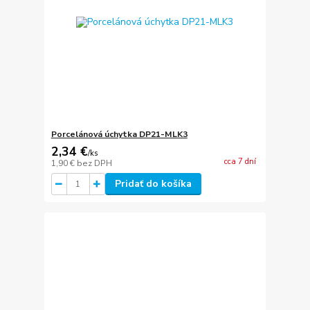
Porcelánová úchytka DP21-MLK3
2,34 €
/
ks
cca 7 dní
1,90 €
bez DPH
Pridať do košíka