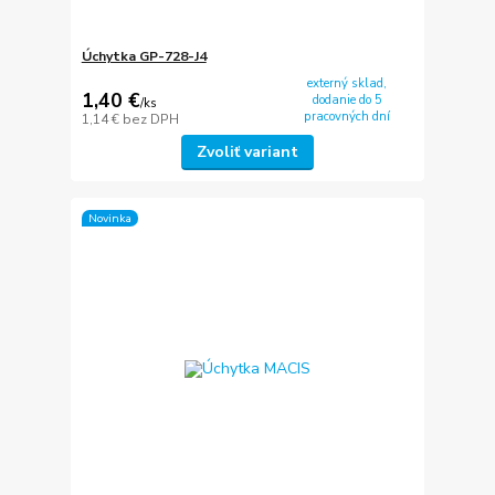
Úchytka GP-728-J4
externý sklad,
1,40 €
dodanie do 5
/
ks
pracovných dní
1,14 €
bez DPH
Zvoliť variant
Novinka