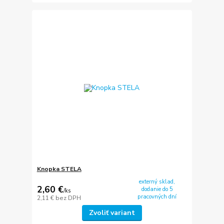
Knopka STELA
externý sklad,
2,60 €
dodanie do 5
/
ks
pracovných dní
2,11 €
bez DPH
Zvoliť variant