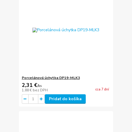
Porcelánová úchytka DP19-MLK3
2,31 €
/
ks
cca 7 dní
1,88 €
bez DPH
Pridať do košíka