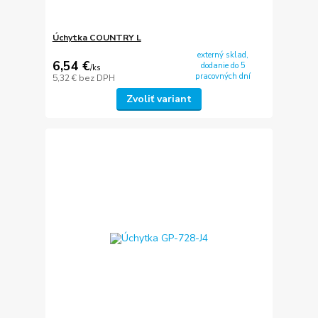
Úchytka COUNTRY L
externý sklad,
6,54 €
dodanie do 5
/
ks
pracovných dní
5,32 €
bez DPH
Zvoliť variant