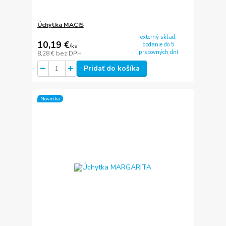
Úchytka MACIS
externý sklad,
10,19 €
dodanie do 5
/
ks
pracovných dní
8,28 €
bez DPH
Pridať do košíka
Novinka