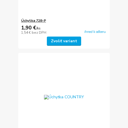
Úchytka 728-P
1,90 €
/
ks
ihneď k odberu
1,54 €
bez DPH
Zvoliť variant