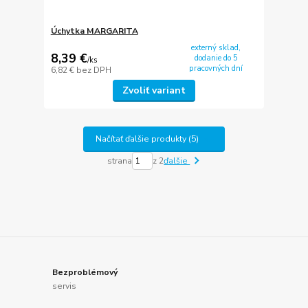
Úchytka MARGARITA
externý sklad,
8,39 €
dodanie do 5
/
ks
pracovných dní
6,82 €
bez DPH
Zvoliť variant
Načítať ďalšie produkty (5)
strana
z 2
ďalšie
Bezproblémový
servis