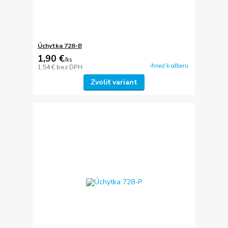
Úchytka 728-B
1,90 €
/
ks
ihneď k odberu
1,54 €
bez DPH
Zvoliť variant