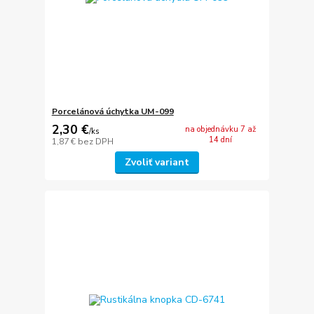
Porcelánová úchytka UM-099
2,30 €
na objednávku 7 až
/
ks
14 dní
1,87 €
bez DPH
Zvoliť variant