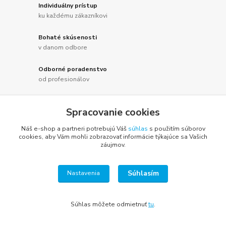
Individuálny prístup
ku každému zákazníkovi
Bohaté skúsenosti
v danom odbore
Odborné poradenstvo
od profesionálov
Spracovanie cookies
Náš e-shop a partneri potrebujú Váš
súhlas
s použitím súborov
Pre zákazníkov
cookies, aby Vám mohli zobrazovať informácie týkajúce sa Vašich
záujmov.
Ochrana osobných údajov
Súhlasím
Nastavenia
Obchodné podmienky
Kontakty
Súhlas môžete odmietnuť
tu
.
Doprava a platba za tovar