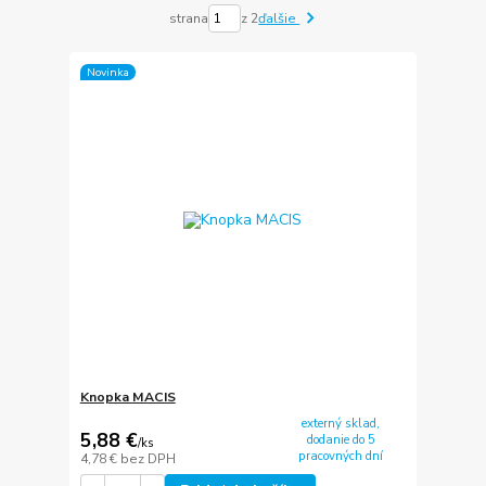
strana
z 2
ďalšie
Novinka
Knopka MACIS
externý sklad,
5,88 €
dodanie do 5
/
ks
pracovných dní
4,78 €
bez DPH