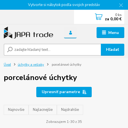
Vytvorte si nábytok podľa svojich predstáv
0
ks
za
0,00 €
Menu
Hľadať
Úvod
úchytky a vešiaky
porcelánové úchytky
porcelánové úchytky
Upresniť parametre
Najnovšie
Najlacnejšie
Najdrahšie
Zobrazujem 1-30 z 35