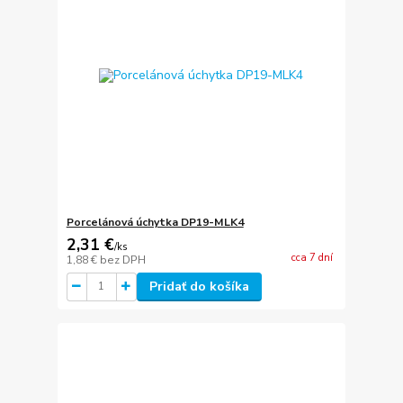
Porcelánová úchytka DP19-MLK4
2,31 €
/
ks
cca 7 dní
1,88 €
bez DPH
Pridať do košíka