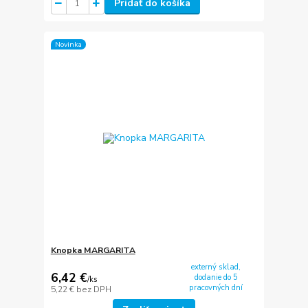
Pridať do košíka
Novinka
Knopka MARGARITA
externý sklad,
6,42 €
dodanie do 5
/
ks
pracovných dní
5,22 €
bez DPH