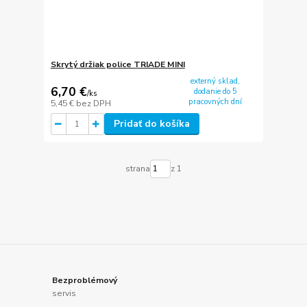
Skrytý držiak police TRIADE MINI
externý sklad,
6,70 €
dodanie do 5
/
ks
pracovných dní
5,45 €
bez DPH
Pridať do košíka
strana
z 1
Bezproblémový
servis