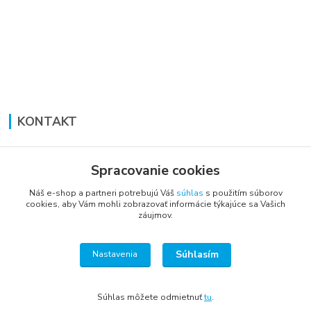
KONTAKT
Lucia Panáková Janušová
+421 948 711 774
Spracovanie cookies
PO-PI: 8:30 - 16:00
Náš e-shop a partneri potrebujú Váš
súhlas
s použitím súborov
cookies, aby Vám mohli zobrazovať informácie týkajúce sa Vašich
vsetkoprenabytok@gmail.com
záujmov.
Súhlasím
Nastavenia
Súhlas môžete odmietnuť
tu
.
Vytvorené na
Eshop-rychlo.sk