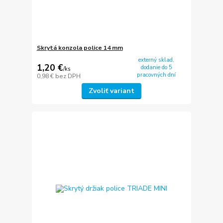
Skrytá konzola police 14 mm
externý sklad,
1,20 €
dodanie do 5
/
ks
pracovných dní
0,98 €
bez DPH
Zvoliť variant