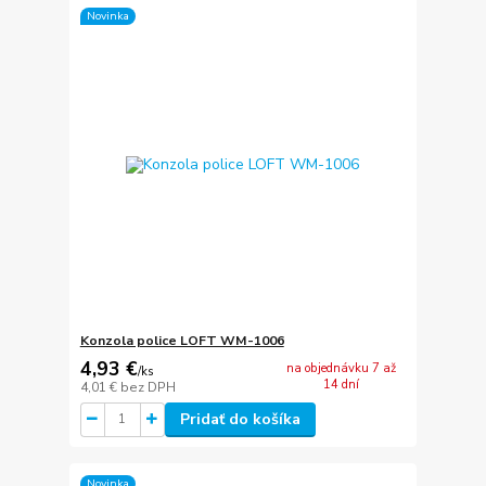
Novinka
Konzola police LOFT WM-1006
4,93 €
na objednávku 7 až
/
ks
14 dní
4,01 €
bez DPH
Pridať do košíka
Novinka