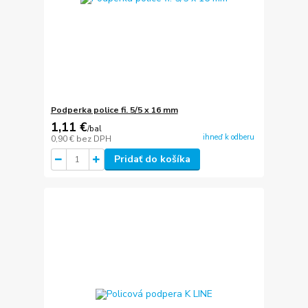
Podperka police fi. 5/5 x 16 mm
1,11 €
/
bal
ihneď k odberu
0,90 €
bez DPH
Pridať do košíka