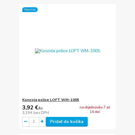
Novinka
Konzola police LOFT WM-1005
3,92 €
na objednávku 7 až
/
ks
14 dní
3,19 €
bez DPH
Pridať do košíka