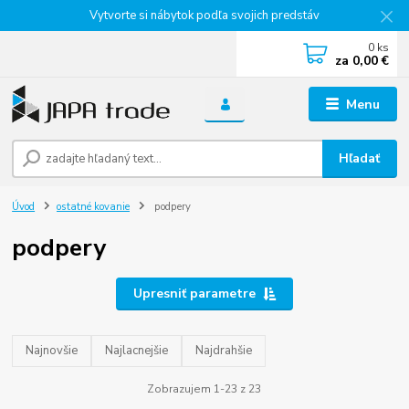
Vytvorte si nábytok podľa svojich predstáv
0
ks
za
0,00 €
Menu
Hľadať
Úvod
ostatné kovanie
podpery
podpery
Upresniť parametre
Najnovšie
Najlacnejšie
Najdrahšie
Zobrazujem 1-23 z 23