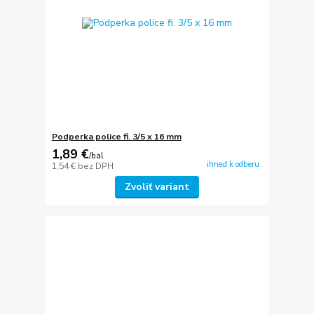
Podperka police fi. 3/5 x 16 mm
1,89 €
/
bal
ihneď k odberu
1,54 €
bez DPH
Zvoliť variant