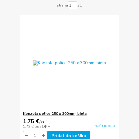
strana
z 1
Konzola police 250 x 300mm, biela
1,75 €
/
ks
ihneď k odberu
1,42 €
bez DPH
Pridať do košíka