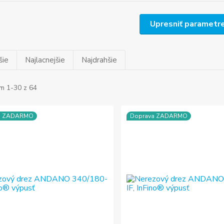
Upresniť parametr
šie
Najlacnejšie
Najdrahšie
m 1-30 z 64
a ZADARMO
Doprava ZADARMO