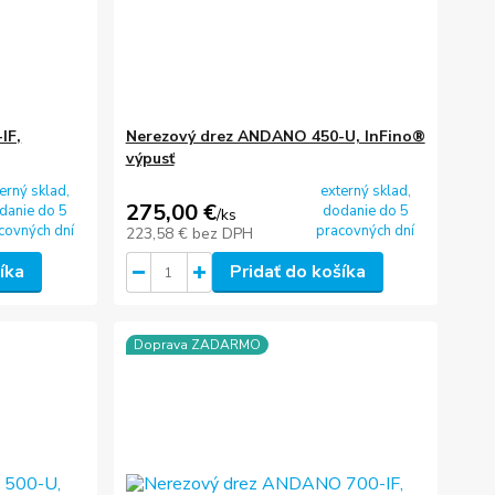
IF,
Nerezový drez ANDANO 450-U, InFino®
výpusť
erný sklad,
externý sklad,
275,00 €
danie do 5
dodanie do 5
/
ks
covných dní
pracovných dní
223,58 €
bez DPH
íka
Pridať do košíka
Doprava ZADARMO