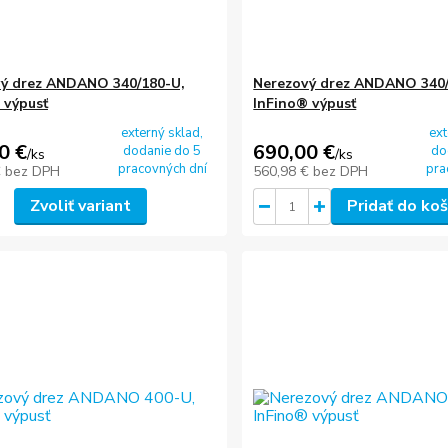
ý drez ANDANO 340/180-U,
Nerezový drez ANDANO 340/
 výpusť
InFino® výpusť
externý sklad,
ext
0 €
690,00 €
dodanie do 5
do
/
ks
/
ks
pracovných dní
pra
€
bez DPH
560,98 €
bez DPH
Zvoliť variant
Pridať do koš