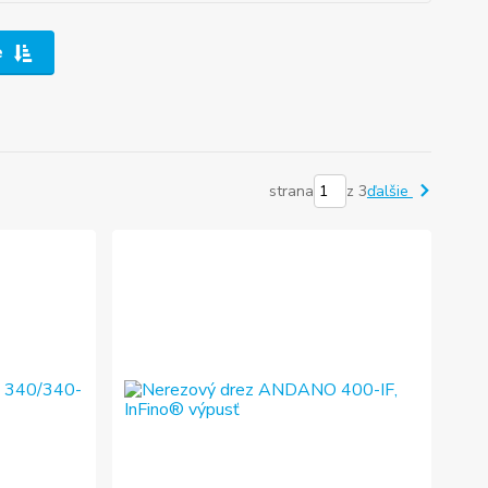
e
strana
z 3
ďalšie