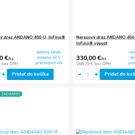
ý drez ANDANO 400-U, InFino®
Nerezový drez ANDANO 450-
InFino® výpusť
externý sklad,
ext
0 €
330,00 €
dodanie do 5
do
/
ks
/
ks
pracovných dní
pra
€
bez DPH
268,29 €
bez DPH
Pridať do košíka
Pridať do koš
a ZADARMO