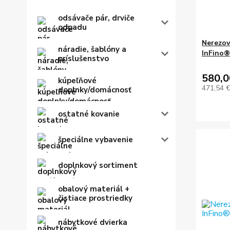
odsávače pár, drviče
odpadu
Nerezov
náradie, šablóny a
InFino®
príslušenstvo
580,0
kúpeľňové
471,54 
doplnky/domácnosť
ostatné kovanie
špeciálne vybavenie
doplnkový sortiment
obalový materiál +
čistiace prostriedky
nábytkové dvierka