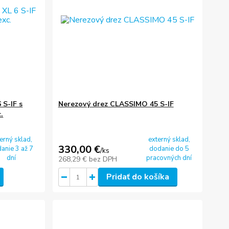
S-IF s
Nerezový drez CLASSIMO 45 S-IF
.
erný sklad,
externý sklad,
330,00 €
anie 3 až 7
dodanie do 5
/
ks
dní
pracovných dní
268,29 €
bez DPH
Pridať do košíka