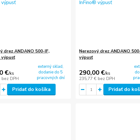
ý drez ANDANO 500-IF,
Nerezový drez ANDANO 500-
 výpusť
výpusť
externý sklad,
ext
0 €
290,00 €
dodanie do 5
do
/
ks
/
ks
pracovných dní
pra
€
bez DPH
235,77 €
bez DPH
Pridať do košíka
Pridať do koš