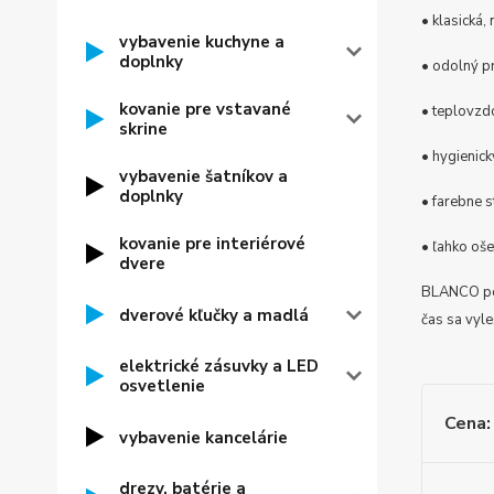
• klasická,
vybavenie kuchyne a
doplnky
• odolný p
kovanie pre vstavané
• teplovzd
skrine
• hygienic
vybavenie šatníkov a
doplnky
• farebne s
kovanie pre interiérové
• ľahko oše
dvere
BLANCO pou
dverové kľučky a madlá
čas sa vyl
elektrické zásuvky a LED
osvetlenie
Cena:
vybavenie kancelárie
drezy, batérie a