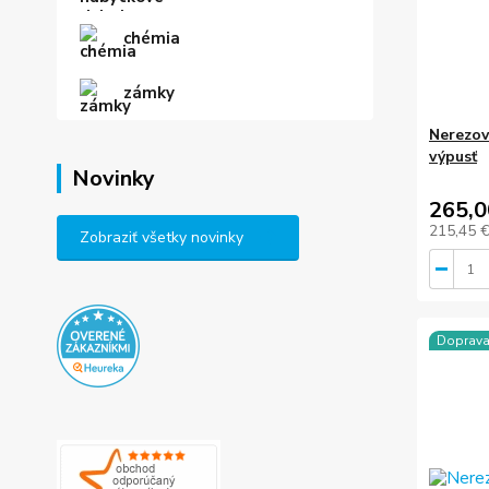
chémia
zámky
Nerezov
výpusť
Novinky
265,0
215,45 
Zobraziť všetky novinky
Doprav