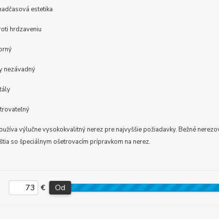
 nadčasová estetika
roti hrdzaveniu
orný
ky nezávadný
tály
trovateľný
žíva výlučne vysokokvalitný nerez pre najvyššie požiadavky. Bežné nerezové
eštia so špeciálnym ošetrovacím prípravkom na nerez.
€
Od