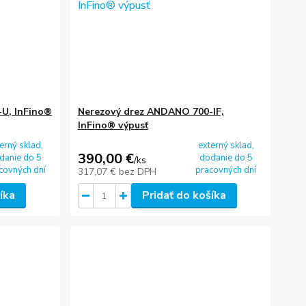
U, InFino®
Nerezový drez ANDANO 700-IF,
InFino® výpusť
erný sklad,
externý sklad,
390,00 €
danie do 5
dodanie do 5
/
ks
covných dní
pracovných dní
317,07 €
bez DPH
íka
Pridať do košíka