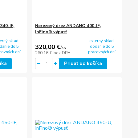
340-IF,
Nerezový drez ANDANO 400-IF,
InFino® výpusť
erný sklad,
externý sklad,
320,00 €
danie do 5
dodanie do 5
/
ks
covných dní
pracovných dní
260,16 €
bez DPH
íka
Pridať do košíka