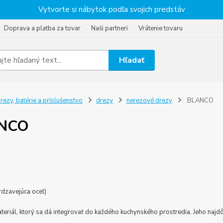
Vytvorte si nábytok podľa svojich predstáv
Doprava a platba za tovar
Naši partneri
Vrátenie tovaru
Hľadať
rezy, batérie a príslušenstvo
drezy
nerezové drezy
BLANCO
NCO
rdzavejúca oceľ)
teriál, ktorý sa dá integrovať do každého kuchynského prostredia. Jeho najdôl