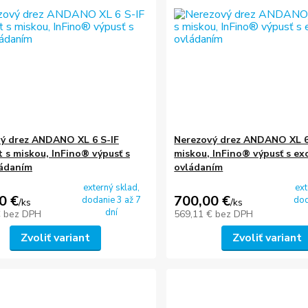
ý drez ANDANO XL 6 S-IF
Nerezový drez ANDANO XL 6 
 s miskou, InFino® výpusť s
miskou, InFino® výpusť s exc
ládaním
ovládaním
externý sklad,
ext
0 €
700,00 €
dodanie 3 až 7
dod
/
ks
/
ks
dní
€
bez DPH
569,11 €
bez DPH
Zvoliť variant
Zvoliť variant