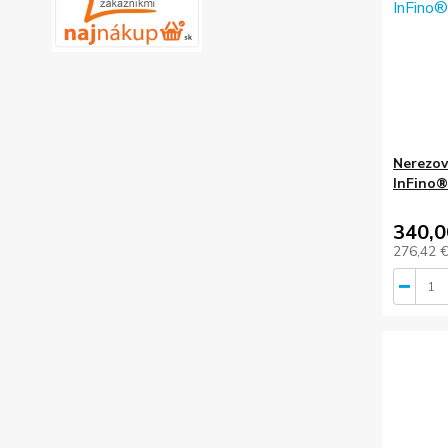
Nerezov
InFino®
340,0
276,42 