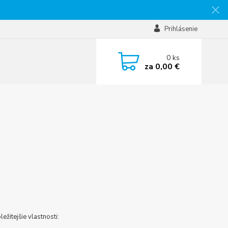
Prihlásenie
0
ks
za
0,00 €
ežitejšie vlastnosti: