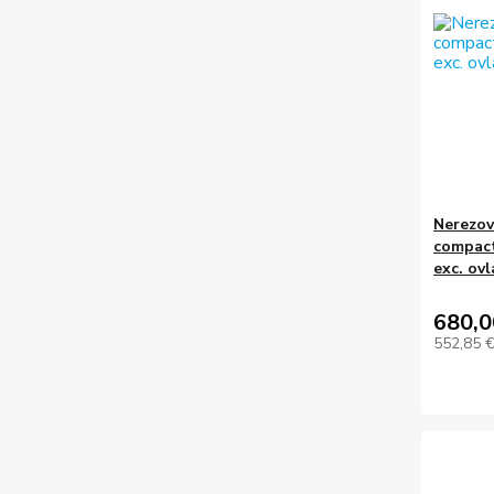
Nerezov
compact
exc. ov
680,0
552,85 