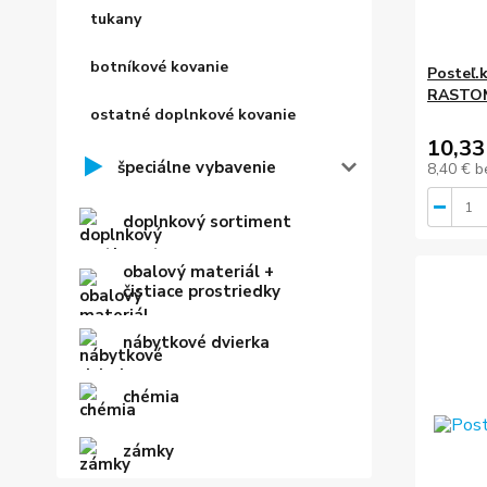
tukany
botníkové kovanie
Posteľ.
RASTO
ostatné doplnkové kovanie
10,33
špeciálne vybavenie
8,40 €
b
doplnkový sortiment
obalový materiál +
čistiace prostriedky
nábytkové dvierka
chémia
zámky