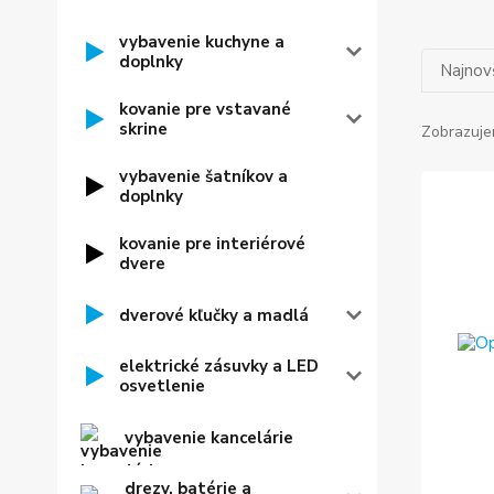
vybavenie kuchyne a
doplnky
Najnov
kovanie pre vstavané
skrine
Zobrazuje
vybavenie šatníkov a
doplnky
kovanie pre interiérové
dvere
dverové kľučky a madlá
elektrické zásuvky a LED
osvetlenie
vybavenie kancelárie
drezy, batérie a