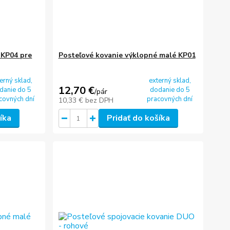
 KP04 pre
Posteľové kovanie výklopné malé KP01
erný sklad,
externý sklad,
12,70 €
danie do 5
dodanie do 5
/
pár
covných dní
pracovných dní
10,33 €
bez DPH
íka
Pridať do košíka