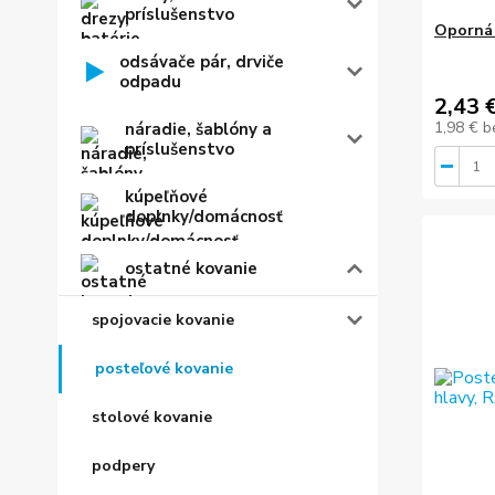
príslušenstvo
Oporná 
odsávače pár, drviče
odpadu
2,43 
1,98 €
b
náradie, šablóny a
príslušenstvo
kúpeľňové
doplnky/domácnosť
ostatné kovanie
spojovacie kovanie
posteľové kovanie
stolové kovanie
podpery