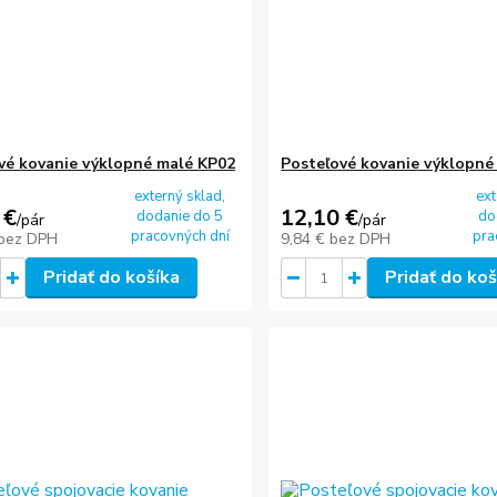
vé kovanie výklopné malé KP02
Posteľové kovanie výklopné
externý sklad,
ext
 €
12,10 €
dodanie do 5
do
/
pár
/
pár
pracovných dní
pra
bez DPH
9,84 €
bez DPH
Pridať do košíka
Pridať do koš