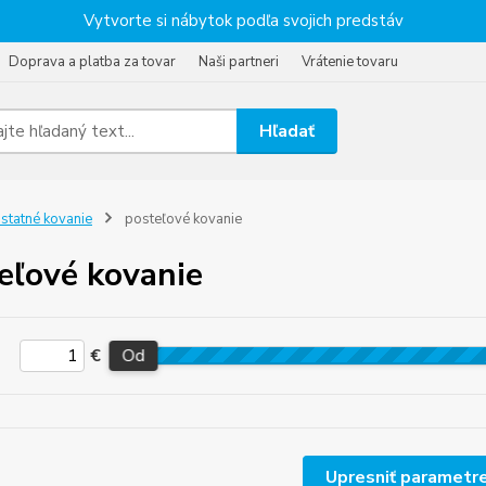
Vytvorte si nábytok podľa svojich predstáv
Doprava a platba za tovar
Naši partneri
Vrátenie tovaru
Hľadať
statné kovanie
posteľové kovanie
eľové kovanie
€
Od
Upresniť parametr