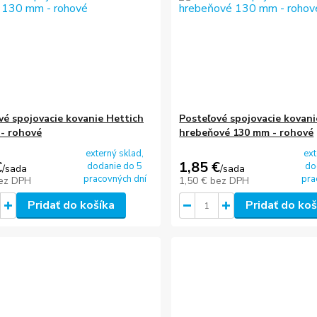
vé spojovacie kovanie Hettich
Posteľové spojovacie kovani
- rohové
hrebeňové 130 mm - rohové
externý sklad,
ext
€
1,85 €
dodanie do 5
do
/
sada
/
sada
pracovných dní
pra
ez DPH
1,50 €
bez DPH
Pridať do košíka
Pridať do koš