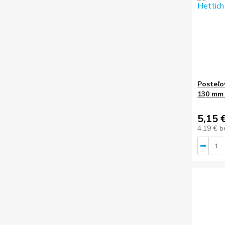
Posteľo
130 mm 
5,15 
4,19 €
b