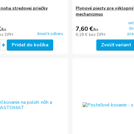
noha stredovej priečky
Plynové piesty pre výklopný
mechanizmus
ext
€
7,60 €
do
/
ks
/
ks
ihneď k odberu
pra
ez DPH
6,18 €
bez DPH
Pridať do košíka
Zvoliť variant