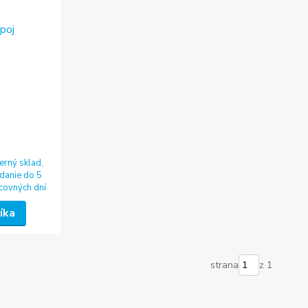
erný sklad,
danie do 5
covných dní
íka
strana
z 1