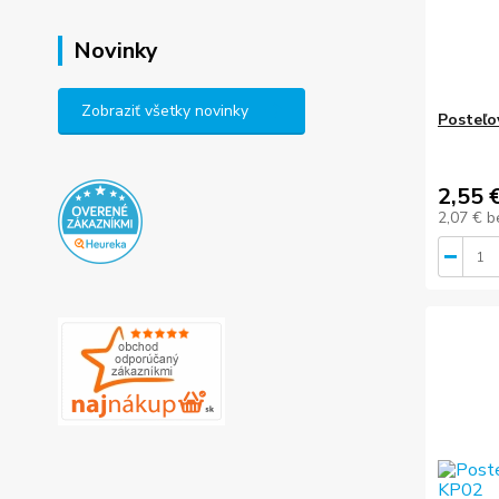
Novinky
Zobraziť všetky novinky
Posteľo
2,55 
2,07 €
b