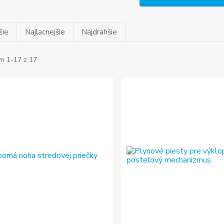
šie
Najlacnejšie
Najdrahšie
m 1-17 z 17