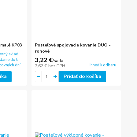
 malé KP03
Posteľové spojovacie kovanie DUO -
rohové
erný sklad,
3,22 €
danie do 5
/
sada
covných dní
ihneď k odberu
2,62 €
bez DPH
íka
Pridať do košíka