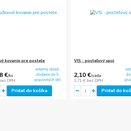
vé kovanie pre postele
VIS - posteľový spoj
externý sklad,
ext
8 €
2,10 €
dodanie do 5
do
/
ks
/
sada
pracovných dní
pra
bez DPH
1,71 €
bez DPH
Pridať do košíka
Pridať do koš