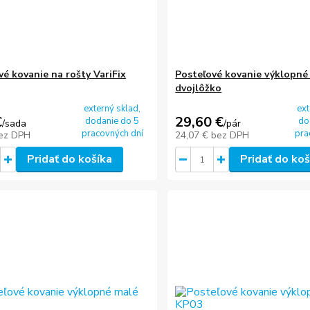
vé kovanie na rošty VariFix
Posteľové kovanie výklopné
dvojlôžko
externý sklad,
ext
€
29,60 €
dodanie do 5
do
/
sada
/
pár
pracovných dní
pra
ez DPH
24,07 €
bez DPH
Pridať do košíka
Pridať do koš