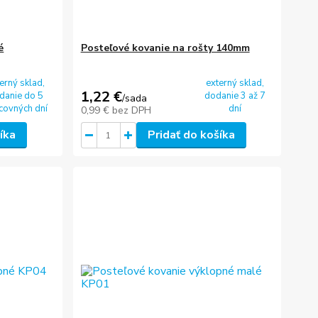
é
Posteľové kovanie na rošty 140mm
erný sklad,
externý sklad,
1,22 €
danie do 5
dodanie 3 až 7
/
sada
covných dní
dní
0,99 €
bez DPH
íka
Pridať do košíka