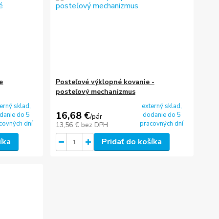
e
Posteľové výklopné kovanie -
posteľový mechanizmus
erný sklad,
externý sklad,
16,68 €
danie do 5
dodanie do 5
/
pár
covných dní
pracovných dní
13,56 €
bez DPH
íka
Pridať do košíka