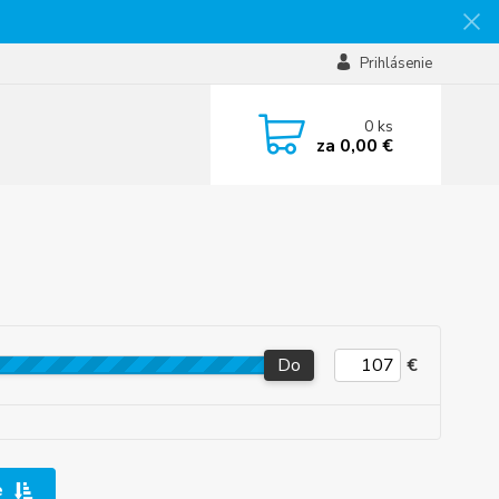
Prihlásenie
0
ks
za
0,00 €
Do
€
e