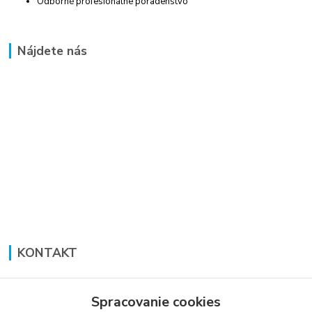
Odborné profesionálne poradenstvo
Nájdete nás
KONTAKT
Lucia Panáková Janušová
+421 948 711 774
Spracovanie cookies