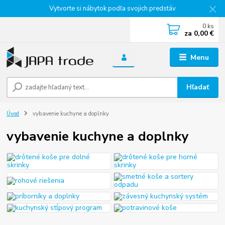
Vytvorte si nábytok podľa svojich predstáv
0
ks
za
0,00 €
Menu
Hľadať
Úvod
vybavenie kuchyne a doplnky
vybavenie kuchyne a doplnky