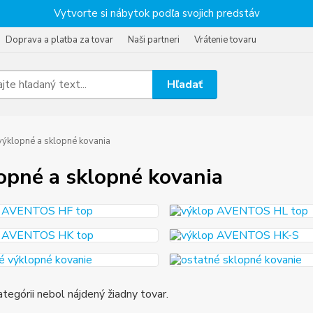
Vytvorte si nábytok podľa svojich predstáv
Doprava a platba za tovar
Naši partneri
Vrátenie tovaru
Hľadať
ýklopné a sklopné kovania
opné a sklopné kovania
ategórii nebol nájdený žiadny tovar.