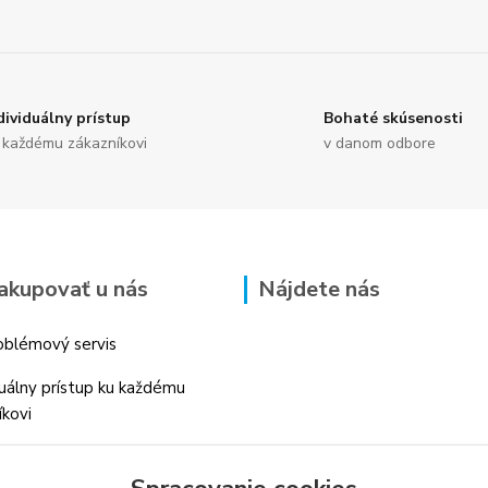
dividuálny prístup
Bohaté skúsenosti
 každému zákazníkovi
v danom odbore
akupovať u nás
Nájdete nás
blémový servis
duálny prístup ku každému
íkovi
 skúsenosti v danom odbore