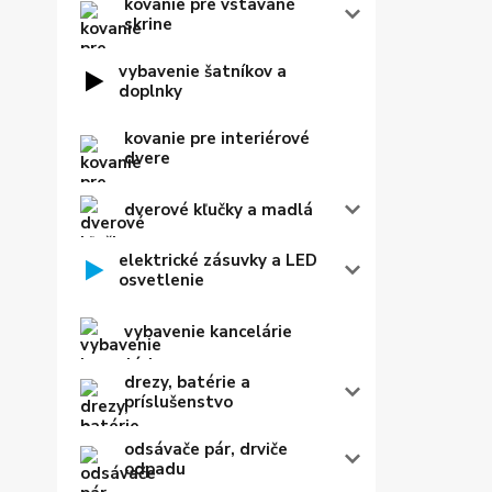
kovanie pre vstavané
skrine
vybavenie šatníkov a
doplnky
kovanie pre interiérové
dvere
dverové kľučky a madlá
elektrické zásuvky a LED
osvetlenie
vybavenie kancelárie
drezy, batérie a
príslušenstvo
odsávače pár, drviče
odpadu