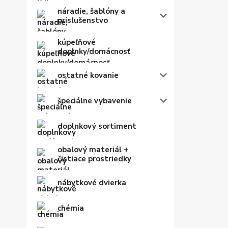
náradie, šablóny a
príslušenstvo
kúpeľňové
doplnky/domácnosť
ostatné kovanie
špeciálne vybavenie
doplnkový sortiment
obalový materiál +
čistiace prostriedky
nábytkové dvierka
chémia