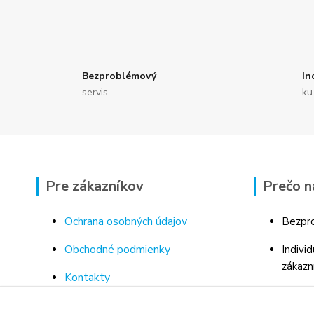
Bezproblémový
In
servis
ku
Pre zákazníkov
Prečo n
Ochrana osobných údajov
Bezpro
Obchodné podmienky
Indivi
zákazn
Kontakty
Bohaté
Doprava a platba za tovar