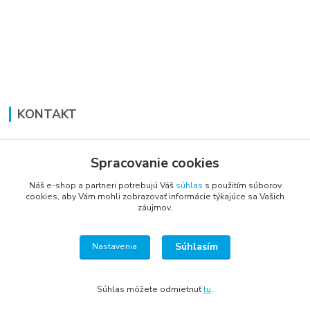
KONTAKT
Lucia Panáková Janušová
+421 948 711 774
Spracovanie cookies
PO-PI: 8:30 - 16:00
Náš e-shop a partneri potrebujú Váš
súhlas
s použitím súborov
cookies, aby Vám mohli zobrazovať informácie týkajúce sa Vašich
vsetkoprenabytok@gmail.com
záujmov.
Súhlasím
Nastavenia
Súhlas môžete odmietnuť
tu
.
Vytvorené na
Eshop-rychlo.sk