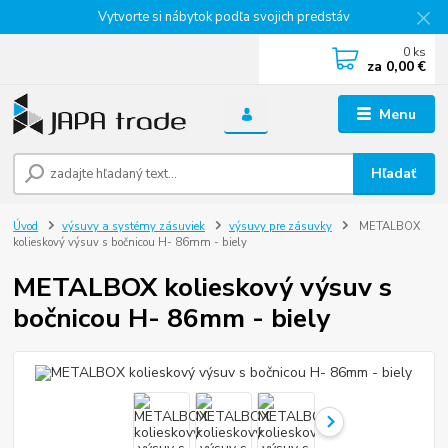
Vytvorte si nábytok podľa svojich predstáv
0
ks
za
0,00 €
Menu
Hľadať
Úvod
výsuvy a systémy zásuviek
výsuvy pre zásuvky
METALBOX
kolieskový výsuv s bočnicou H- 86mm - biely
METALBOX kolieskový výsuv s
bočnicou H- 86mm - biely