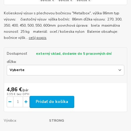
Kolieskový výsuv s plechovou bočnicou "Metalbox", výška 86mm typ
výsuvu: čiastočný výsuv výška bočníc: 86mm dĺžka výsuvu: 270, 300,
350, 400, 450, 500, 550, 600mm povrchová úprava: biela maximálna
nosnosť: 25 kg materiál: oceľ / kolieska nylon Balenie obsahuje:
bočnice výšk...
celý popis
Dostupnosť
externý sklad, dodanie do 5 pracovných dní
dĺžka:
4,86 €
/
pár
3,95 €
bez DPH
Pridať do košíka
Výrobca:
STRONG