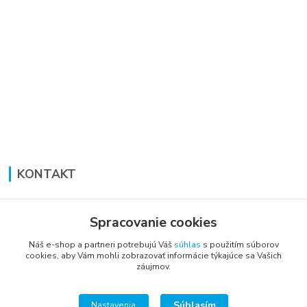
KONTAKT
Lucia Panáková Janušová
+421 948 711 774
Spracovanie cookies
PO-PI: 8:30 - 16:00
Náš e-shop a partneri potrebujú Váš
súhlas
s použitím súborov
cookies, aby Vám mohli zobrazovať informácie týkajúce sa Vašich
vsetkoprenabytok@gmail.com
záujmov.
Súhlasím
Nastavenia