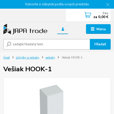
Vytvorte si nábytok podľa svojich predstáv
0
ks
za
0,00 €
Menu
Hľadať
Úvod
úchytky a vešiaky
vešiaky
Vešiak HOOK-1
Vešiak HOOK-1