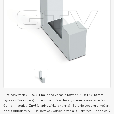
Dizajnový vešiak HOOK-1 na jedno vešanie rozmer: 40 x 12 x 40 mm
(výška x šírka x hĺbka) povrchová úprava: lesklý chróm lakovaný nerez
čierna materiál: ZnAl (zliatina zínku a hliníka) Balenie obsahuje: vešiak
podľa objednávky - 1 ks kovové ukotvenie vešiaka + skrutky - 1 sada
celý