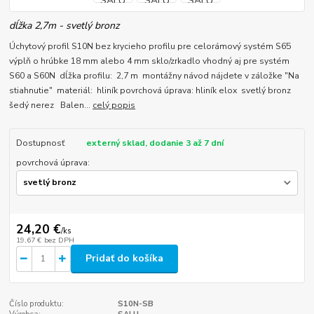
dĺžka 2,7m - svetlý bronz
Úchytový profil S10N bez krycieho profilu pre celorámový systém S65
výplň o hrúbke 18 mm alebo 4 mm sklo/zrkadlo vhodný aj pre systém
S60 a S60N dĺžka profilu: 2,7 m montážny návod nájdete v záložke "Na
stiahnutie" materiál: hliník povrchová úprava: hliník elox svetlý bronz
šedý nerez Balen...
celý popis
Dostupnosť
externý sklad, dodanie 3 až 7 dní
povrchová úprava:
24,20 €
/
ks
19,67 €
bez DPH
Pridať do košíka
Číslo produktu:
S10N-SB