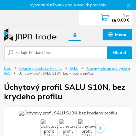
Vytvorte si nábytok podľa svojich predstáv
0
ks
za
0,00 €
Menu
Hľadať
Úvod
kovanie pre vstavané skrine
SALU
Posuvný celorámový systém
S65
Úchytový profil SALU S10N, bez krycieho profilu
Úchytový profil SALU S10N, bez
krycieho profilu