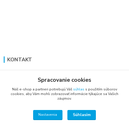
KONTAKT
Lucia Panáková Janušová
+421 948 711 774
Spracovanie cookies
PO-PI: 8:30 - 16:00
Náš e-shop a partneri potrebujú Váš
súhlas
s použitím súborov
cookies, aby Vám mohli zobrazovať informácie týkajúce sa Vašich
vsetkoprenabytok@gmail.com
záujmov.
Súhlasím
Nastavenia