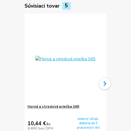
Súvisiaci tovar
5
Horná a stredová priečka S65
Dolná prieč
externý sklad,
10,44 €
20,25 €
dodanie do 5
/
ks
/
k
pracovných dní
8,49 €
bez DPH
16,46 €
bez 