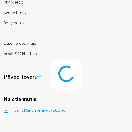
hliník elox
svetlý bronz
šedý nerez
Balenie obsahuje:
profil S10N - 1 ks
Pôvod tovaru
Na stiahnutie
_ps_515mont-navod-S65.pdf