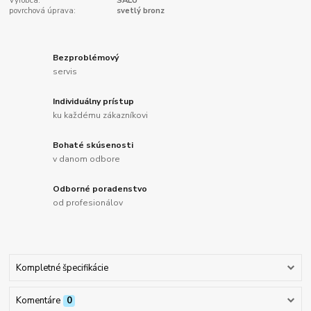
Výrobca:
SALU
povrchová úprava:
svetlý bronz
Bezproblémový
servis
Individuálny prístup
ku každému zákazníkovi
Bohaté skúsenosti
v danom odbore
Odborné poradenstvo
od profesionálov
Kompletné špecifikácie
Komentáre
0