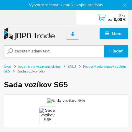
Vytvorte si nábytok podľa svojich predstáv
0
ks
za
0,00 €
Menu
Hľadať
Úvod
kovanie pre vstavané skrine
SALU
Posuvný celorámový systém
S65
Sada vozíkov S65
Sada vozíkov S65