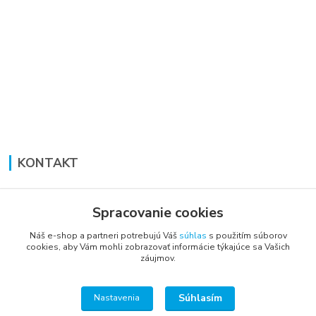
KONTAKT
Lucia Panáková Janušová
+421 948 711 774
Spracovanie cookies
PO-PI: 8:30 - 16:00
Náš e-shop a partneri potrebujú Váš
súhlas
s použitím súborov
cookies, aby Vám mohli zobrazovať informácie týkajúce sa Vašich
vsetkoprenabytok@gmail.com
záujmov.
Súhlasím
Nastavenia