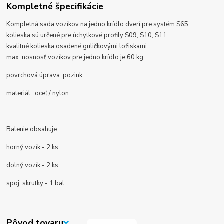
Kompletné špecifikácie
Kompletná sada vozíkov na jedno krídlo dverí
pre systém S65
kolieska sú určené pre úchytkové profily S09, S10, S11
kvalitné kolieska osadené guličkovými ložiskami
max. nosnosť vozíkov pre jedno krídlo je 60 kg
povrchová úprava:
pozink
materiál: oceľ / nylon
Balenie obsahuje:
horný vozík - 2 ks
dolný vozík - 2 ks
spoj. skrutky - 1 bal.
Pôvod tovaru