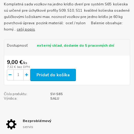
Kompletná sada vozíkov na jedno krídlo dverí pre systém S65 kolieska
sú určené pre úchytkové profily S09, S10, S11 kvalitné kolieska osadené
guličkovými ložiskami max. nosnosť vozíkov pre jedno krídlo je 60 kg
povrchová úprava: pozink materiál: oceľ / nylon Balenie obsahuje:
horný...
celý popis
Dostupnosť
externý sklad, dodanie do 5 pracovných dní
9,00 €
/
ks
7,32 €
bez DPH
Pridať do košíka
Číslo produktu:
SV-S65
Výrobca:
SALU
Bezproblémový
servis