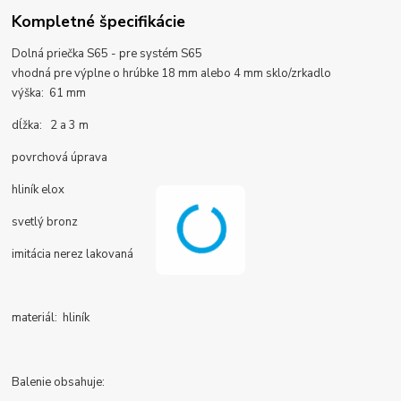
Kompletné špecifikácie
Dolná priečka S65 -
pre systém S65
vhodná pre
výplne o hrúbke 18 mm alebo 4 mm sklo/zrkadlo
výška: 61 mm
dĺžka: 2 a 3 m
povrchová úprava
hliník elox
svetlý bronz
imitácia nerez lakovaná
materiál: hliník
Balenie obsahuje: