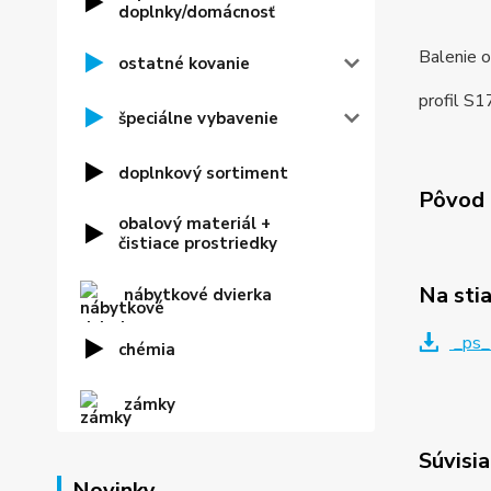
doplnky/domácnosť
Balenie o
ostatné kovanie
profil S1
špeciálne vybavenie
doplnkový sortiment
Pôvod 
obalový materiál +
čistiace prostriedky
Na sti
nábytkové dvierka
_ps_
chémia
zámky
Súvisia
Novinky