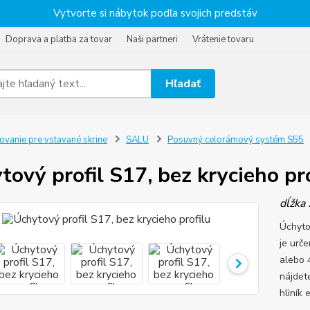
Vytvorte si nábytok podľa svojich predstáv
Doprava a platba za tovar
Naši partneri
Vrátenie tovaru
Hľadať
ovanie pre vstavané skrine
SALU
Posuvný celorámový systém S55
tový profil S17, bez krycieho pr
dĺžka 
Úchytov
je urč
alebo 
nájdet
hliník 