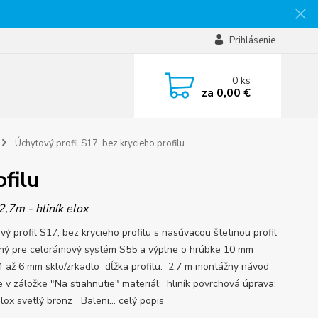
Prihlásenie
0
ks
za
0,00 €
Úchytový profil S17, bez krycieho profilu
ofilu
2,7m - hliník elox
ý profil S17, bez krycieho profilu s nasúvacou štetinou profil
ený pre celorámový systém S55 a výplne o hrúbke 10 mm
4 až 6 mm sklo/zrkadlo dĺžka profilu: 2,7 m montážny návod
e v záložke "Na stiahnutie" materiál: hliník povrchová úprava:
elox svetlý bronz Baleni...
celý popis