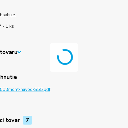
bsahuje:
7 - 1 ks
tovaru
ahnutie
508mont-navod-S55.pdf
ci tovar
7