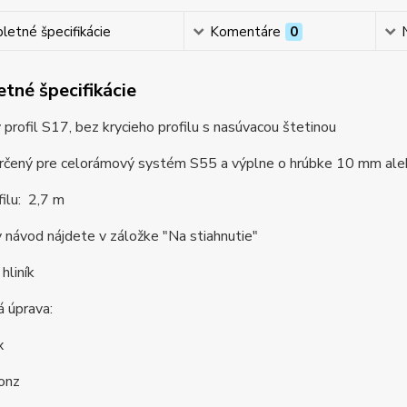
etné špecifikácie
Komentáre
0
tné špecifikácie
profil S17, bez krycieho profilu s nasúvacou štetinou
e určený pre celorámový systém S55 a výplne o hrúbke 10 mm al
filu: 2,7 m
návod nájdete v záložke "Na stiahnutie"
hliník
 úprava:
x
onz