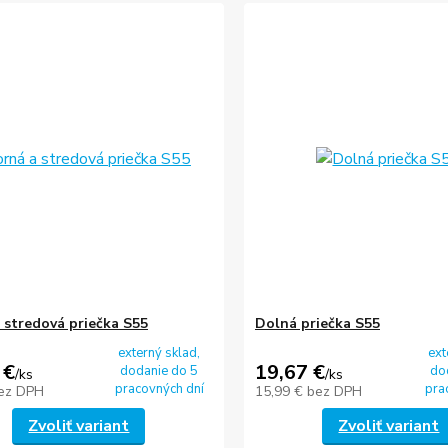
 stredová priečka S55
Dolná priečka S55
externý sklad,
ext
 €
19,67 €
dodanie do 5
do
/
ks
/
ks
pracovných dní
pra
ez DPH
15,99 €
bez DPH
Zvoliť variant
Zvoliť variant