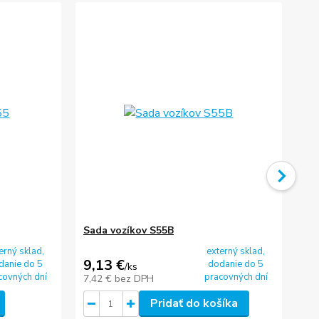
Sada vozíkov S55B
Št
na
erný sklad,
externý sklad,
9,13 €
0,
danie do 5
dodanie do 5
/
ks
covných dní
pracovných dní
7,42 €
bez DPH
0,
Pridať do košíka