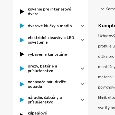
Kompl
kovanie pre interiérové
dvere
Komple
dverové kľučky a madlá
Úchytový 
elektrické zásuvky a LED
osvetlenie
profil j
vybavenie kancelárie
dĺžka pro
drezy, batérie a
montážny 
príslušenstvo
materiál: 
odsávače pár, drviče
odpadu
povrchová
hliník elo
náradie, šablóny a
príslušenstvo
svetlý br
kúpeľňové