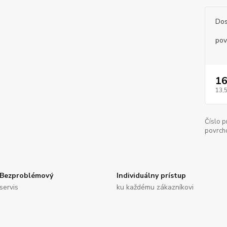
Dos
pov
16
13,
Číslo p
povrch
Bezproblémový
Individuálny prístup
servis
ku každému zákazníkovi