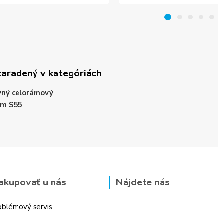
zaradený v kategóriách
vný celorámový
ém S55
akupovať u nás
Nájdete nás
blémový servis