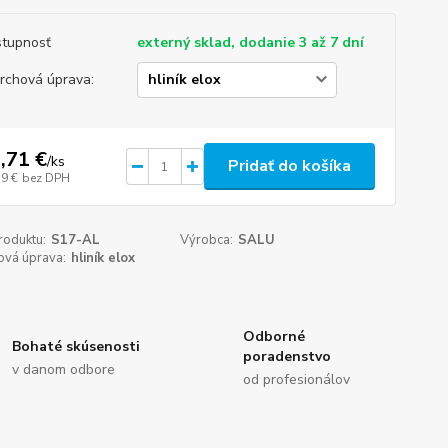
tupnosť
externý sklad, dodanie 3 až 7 dní
rchová úprava:
,71 €
/
ks
Pridať do košíka
59 €
bez DPH
roduktu:
S17-AL
Výrobca:
SALU
ová úprava:
hliník elox
Odborné
Bohaté skúsenosti
poradenstvo
v danom odbore
od profesionálov