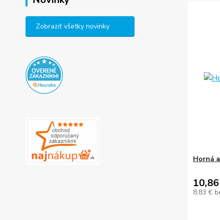
Zobraziť všetky novinky
Horná a
10,86
8,83 €
b