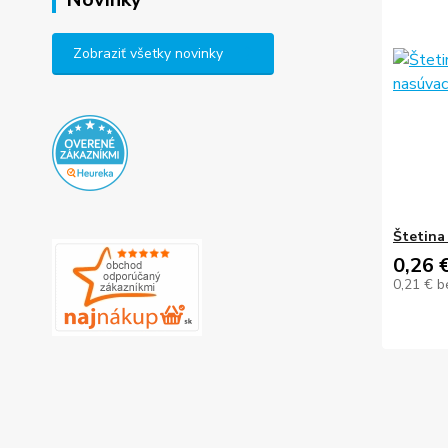
Zobraziť všetky novinky
Štetina
0,26 
0,21 €
b