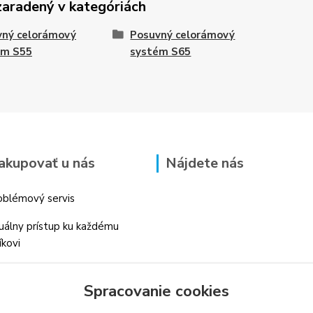
zaradený v kategóriách
vný celorámový
Posuvný celorámový
ém S55
systém S65
akupovať u nás
Nájdete nás
blémový servis
duálny prístup ku každému
íkovi
 skúsenosti v danom odbore
Spracovanie cookies
é profesionálne