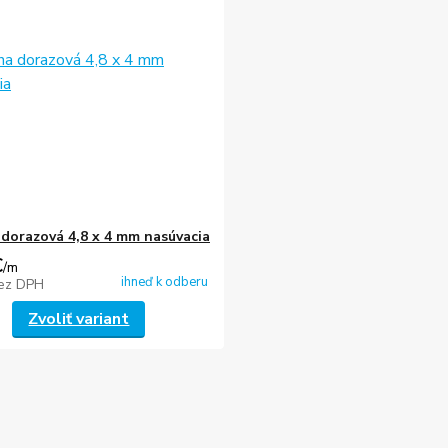
 dorazová 4,8 x 4 mm nasúvacia
€
/
m
ihneď k odberu
ez DPH
Zvoliť variant