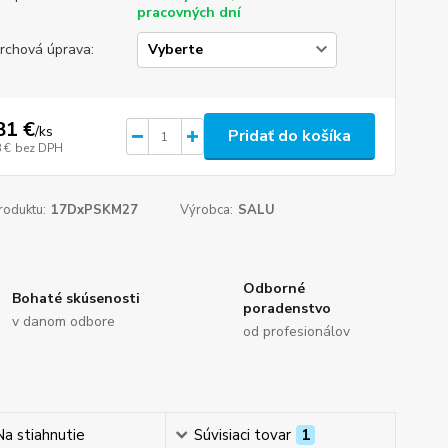
pracovných dní
rchová úprava:
81 €
/
ks
Pridať do košíka
 €
bez DPH
roduktu:
17DxPSKM27
Výrobca:
SALU
Odborné
Bohaté skúsenosti
poradenstvo
v danom odbore
od profesionálov
Na stiahnutie
Súvisiaci tovar
1