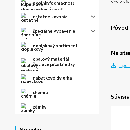
krycí profil
doplnky/domácnosť
ostatné kovanie
Pôvod 
špeciálne vybavenie
doplnkový sortiment
Na sti
obalový materiál +
čistiace prostriedky
_ps_
nábytkové dvierka
chémia
Súvisia
zámky
Novinky