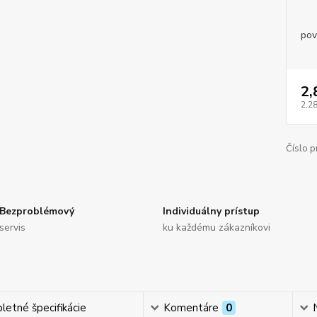
pov
2,
2,28
Číslo p
Bezproblémový
Individuálny prístup
servis
ku každému zákazníkovi
etné špecifikácie
Komentáre
0