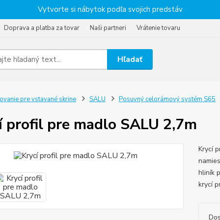
Vytvorte si nábytok podľa svojich predstáv
Doprava a platba za tovar
Naši partneri
Vrátenie tovaru
Hľadať
ovanie pre vstavané skrine
SALU
Posuvný celorámový systém S65
í profil pre madlo SALU 2,7m
Krycí 
namies
hliník
krycí p
Dos