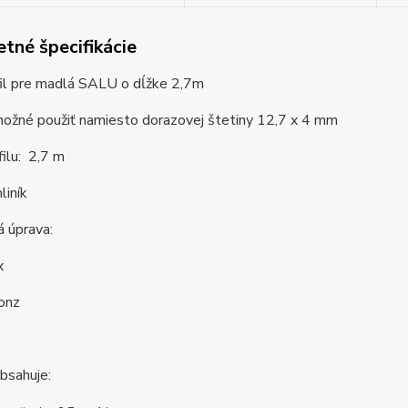
tné špecifikácie
fil pre madlá SALU o dĺžke 2,7m
 možné použiť namiesto dorazovej štetiny 12,7 x 4 mm
filu: 2,7 m
liník
 úprava:
ox
onz
bsahuje: