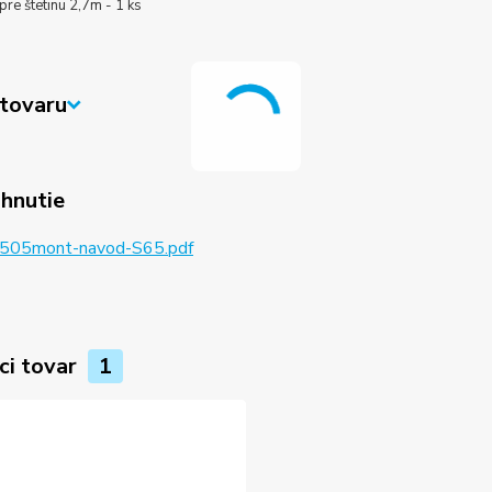
 pre štetinu 2,7m - 1 ks
tovaru
ahnutie
505mont-navod-S65.pdf
ci tovar
1