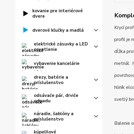
kovanie pre interiérové
Komple
dvere
Krycí pro
dverové kľučky a madlá
profil je
elektrické zásuvky a LED
osvetlenie
dĺžka pro
metriál: h
vybavenie kancelárie
povrchová
drezy, batérie a
príslušenstvo
hliník el
odsávače pár, drviče
svetlý br
odpadu
náradie, šablóny a
príslušenstvo
Balenie o
kúpeľňové