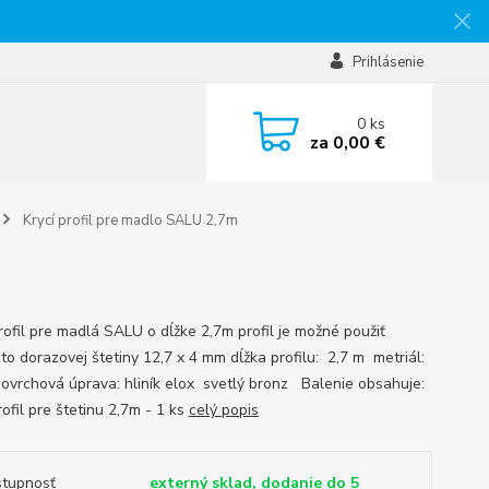
Prihlásenie
0
ks
za
0,00 €
Krycí profil pre madlo SALU 2,7m
profil pre madlá SALU o dĺžke 2,7m profil je možné použiť
to dorazovej štetiny 12,7 x 4 mm dĺžka profilu: 2,7 m metriál:
 povrchová úprava: hliník elox svetlý bronz Balenie obsahuje:
rofil pre štetinu 2,7m - 1 ks
celý popis
tupnosť
externý sklad, dodanie do 5