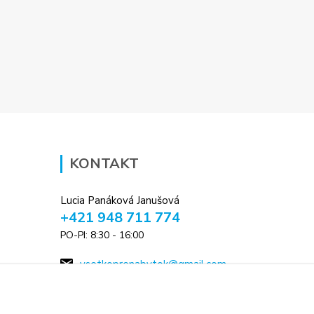
KONTAKT
Lucia Panáková Janušová
+421 948 711 774
PO-PI: 8:30 - 16:00
vsetkoprenabytok@gmail.com