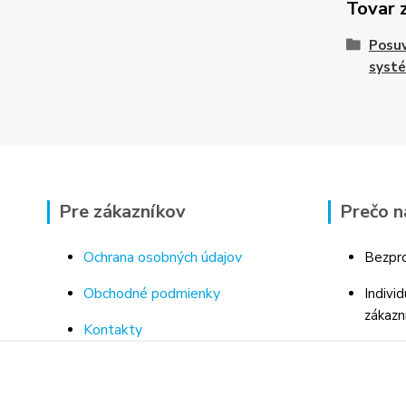
Tovar 
Posu
syst
Pre zákazníkov
Prečo n
Ochrana osobných údajov
Bezpro
Obchodné podmienky
Indivi
zákazn
Kontakty
Bohaté
Doprava a platba za tovar
Odborn
Odstúpenie od kúpnej zmluvy