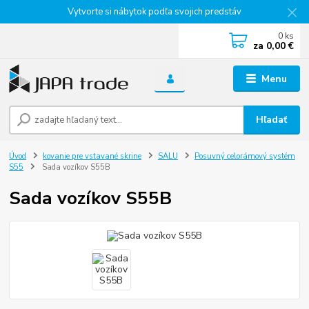
Vytvorte si nábytok podľa svojich predstáv
0
ks
za
0,00 €
Menu
Hľadať
Úvod
kovanie pre vstavané skrine
SALU
Posuvný celorámový systém
S55
Sada vozíkov S55B
Sada vozíkov S55B