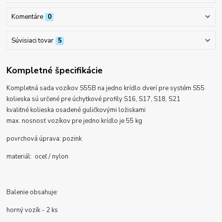
Komentáre
0
Súvisiaci tovar
5
Kompletné špecifikácie
Kompletná sada vozíkov S55B na jedno krídlo dverí
pre systém S55
kolieska sú určené pre úchytkové profily S16, S17, S18, S21
kvalitné kolieska osadené guličkovými ložiskami
max. nosnosť vozíkov pre jedno krídlo je 55 kg
povrchová úprava:
pozink
materiál: oceľ / nylon
Balenie obsahuje:
horný vozík - 2 ks