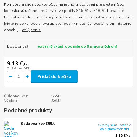
Kompletná sada vozíkov S55B na jedno krídlo dverí pre systém S55
kolieska sú určené pre úchytkové profily S16, S17, S18, S21 kvalitné
kolieska osadené guličkovými ložiskami max. nosnosť vozíkov pre jedno
krídlo je 55 kg povrchová úprava: pozink materiál: oceľ / nylon Balenie
obsahuj...
celý popis
Dostupnosť
externý sklad, dodanie do 5 pracovných dní
9,13 €
/
ks
7,42 €
bez DPH
Pridať do košíka
Číslo produktu:
S55B
Výrobca:
SALU
Podobné produkty
Sada vozíkov S55A
externý sklad, dodanie
do 5 pracovných dní
9,13 €
/
ks