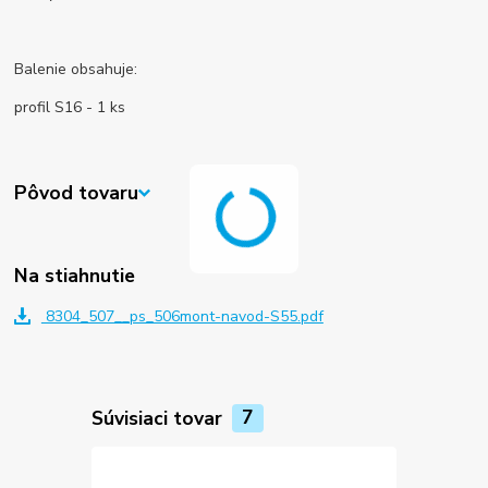
Balenie obsahuje:
profil S16 - 1 ks
Pôvod tovaru
Na stiahnutie
8304_507__ps_506mont-navod-S55.pdf
Súvisiaci tovar
7