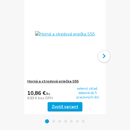
Horná a stredová priečka S55
Dolná prieč
externý sklad,
10,86 €
19,67 €
dodanie do 5
/
ks
/
k
pracovných dní
8,83 €
bez DPH
15,99 €
bez 
Zvoliť variant