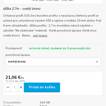
dĺžka 2,7m - svetlý bronz
Úchytový profil S16, bez krycieho profilu s nasúvacou štetinou profil je
určený pre celorámový systém S55 a výplne o hrúbke 10 mm alebo 4 až
6 mm sklo/zrkadlo dĺžka profilu: 2,7 m montážny návod nájdete v
záložke "Na stiahnutie" materiál: hliník povrchová úprava: hliník elox
svetlý bronz Balen...
celý popis
Dostupnosť
externý sklad, dodanie do 5 pracovných dní
povrchová úprava:
21,06 €
/
ks
17,12 €
bez DPH
Pridať do košíka
Číslo produktu:
S16-SB