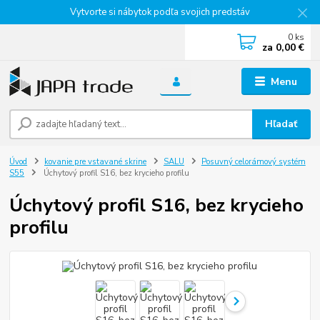
Vytvorte si nábytok podľa svojich predstáv
0
ks
za
0,00 €
Menu
Hľadať
Úvod
kovanie pre vstavané skrine
SALU
Posuvný celorámový systém
S55
Úchytový profil S16, bez krycieho profilu
Úchytový profil S16, bez krycieho
profilu