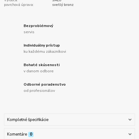
Výrobca:
SALU
povrchová úprava:
svetlý bronz
Bezproblémový
servis
Individuálny prístup
ku každému zákazníkovi
Bohaté skúsenosti
v danom odbore
Odborné poradenstvo
od profesionálov
Kompletné špecifikácie
Komentáre
0