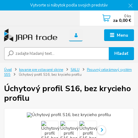
Vytvorte si nábytok podľa svojich predstáv
0
ks
za
0,00 €
Menu
Hľadať
Úvod
kovanie pre vstavané skrine
SALU
Posuvný celorámový systém
S55
Úchytový profil S16, bez krycieho profilu
Úchytový profil S16, bez krycieho
profilu