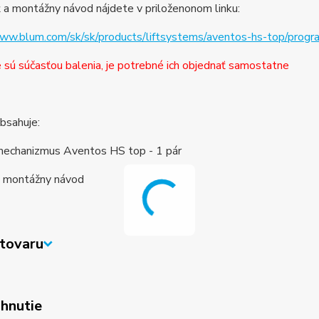
 a montážny návod nájdete v priloženonom linku:
www.blum.com/sk/sk/products/liftsystems/aventos-hs-top/prog
e sú súčasťou balenia, je potrebné ich objednať samostatne
obsahuje:
 mechanizmus Aventos HS top - 1 pár
+ montážny návod
tovaru
ahnutie