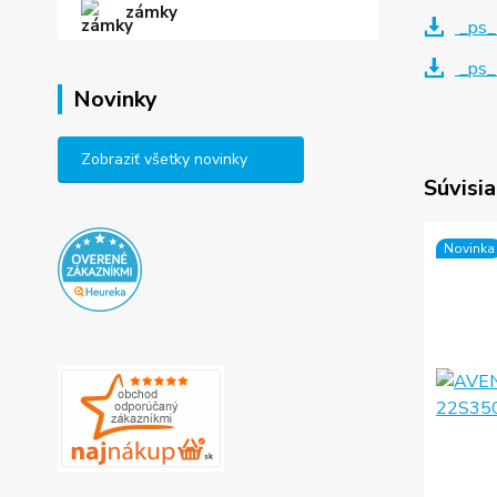
zámky
_ps_
_ps_
Novinky
Zobraziť všetky novinky
Súvisia
Novinka