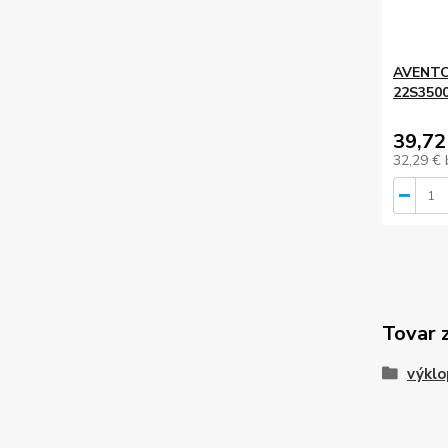
AVENTOS
22S350
39,72
32,29 €
Tovar 
výkl