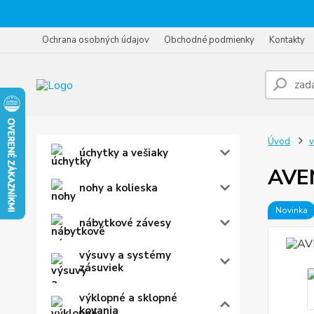
Ochrana osobných údajov
Obchodné podmienky
Kontakty
Úvod
v
úchytky a vešiaky
AVEN
nohy a kolieska
Novinka
nábytkové závesy
výsuvy a systémy
zásuviek
výklopné a sklopné
kovania