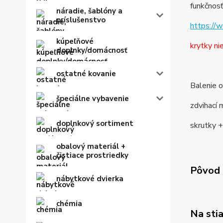
funkčnosť
náradie, šablóny a
príslušenstvo
https://
kúpeľňové
krytky ni
doplnky/domácnosť
ostatné kovanie
Balenie 
špeciálne vybavenie
zdvihací
doplnkový sortiment
skrutky 
obalový materiál +
čistiace prostriedky
Pôvod 
nábytkové dvierka
chémia
Na sti