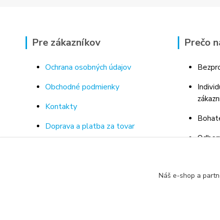
Pre zákazníkov
Prečo n
Ochrana osobných údajov
Bezpro
Obchodné podmienky
Indivi
zákazn
Kontakty
Bohaté
Doprava a platba za tovar
Odborn
Odstúpenie od kúpnej zmluvy
porad
Vrátenie tovaru
Náš e-shop a partn