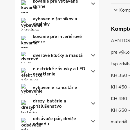
kovanie pre vstavané
skrine
Kompl
vybavenie šatníkov a
doplnky
Komple
kovanie pre interiérové
AENTOS H
dvere
pre výkl
dverové kľučky a madlá
typ zdví
elektrické zásuvky a LED
osvetlenie
KH 350 -
KH 450 -
vybavenie kancelárie
KH 480 -
drezy, batérie a
príslušenstvo
KH 650 -
odsávače pár, drviče
materiál:
odpadu