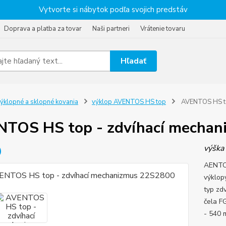
Vytvorte si nábytok podľa svojich predstáv
Doprava a platba za tovar
Naši partneri
Vrátenie tovaru
Hľadať
ýklopné a sklopné kovania
výklop AVENTOS HS top
AVENTOS HS to
TOS HS top - zdvíhací mecha
výška
AENTOS
výklop
typ zd
čela F
- 540 