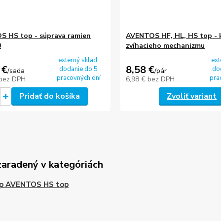
 HS top - súprava ramien
AVENTOS HF, HL, HS top - 
0
zvíhacieho mechanizmu
externý sklad,
ext
 €
8,58 €
dodanie do 5
do
/
sada
/
pár
pracovných dní
pra
bez DPH
6,98 €
bez DPH
Pridať do košíka
Zvoliť variant
zaradený v kategóriách
op AVENTOS HS top