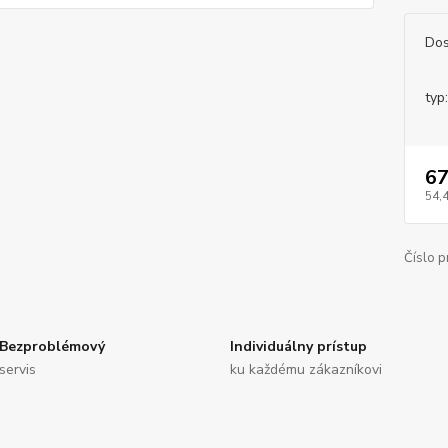
Dos
typ:
67
54,
Číslo p
Bezproblémový
Individuálny prístup
servis
ku každému zákazníkovi