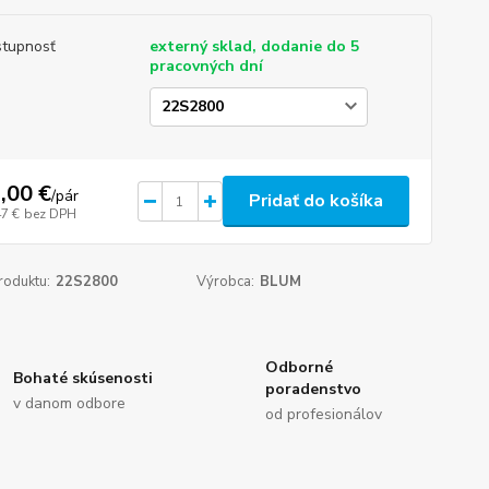
tupnosť
externý sklad, dodanie do 5
pracovných dní
,00 €
/
pár
Pridať do košíka
47 €
bez DPH
roduktu:
22S2800
Výrobca:
BLUM
Odborné
Bohaté skúsenosti
poradenstvo
v danom odbore
od profesionálov