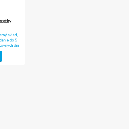
krytky
erný sklad,
danie do 5
covných dní