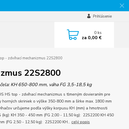
Prihlásenie
0
ks
za
0,00 €
p - zdvíhací mechanizmus 22S2800
nizmus 22S2800
 čela: KH 650-800 mm, váha FG 3,5-18,5 kg
 HS top - zdvíhací mechanizmus s tlmeným dovieraním pre
y horných skriniek o výške 350-800 mm a šírke max. 1800 mm
víhačov určujeme podľa výšky korpusu KH (mm) a hmotnosti
G (kg): KH 350 - 450 mm (FG 2,00 - 11,50 kg): 22S2200 KH 450
mm (FG 2,50 - 12,50 kg): 22S2200 KH...
celý popis