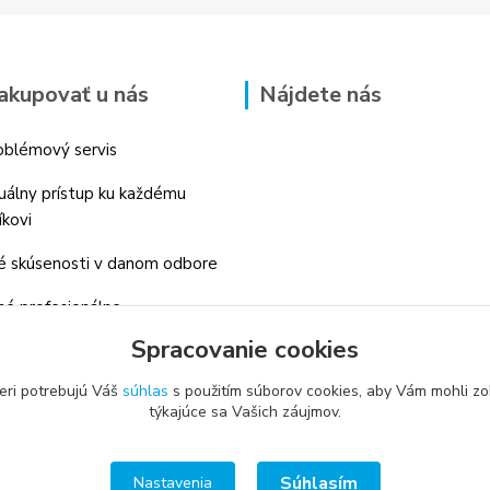
akupovať u nás
Nájdete nás
blémový servis
duálny prístup ku každému
íkovi
 skúsenosti v danom odbore
é profesionálne
enstvo
Spracovanie cookies
eri potrebujú Váš
súhlas
s použitím súborov cookies, aby Vám mohli zo
týkajúce sa Vašich záujmov.
Súhlasím
Nastavenia