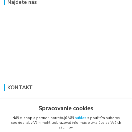
Nájdete nás
KONTAKT
Lucia Panáková Janušová
+421 948 711 774
Spracovanie cookies
PO-PI: 8:30 - 16:00
Náš e-shop a partneri potrebujú Váš
súhlas
s použitím súborov
cookies, aby Vám mohli zobrazovať informácie týkajúce sa Vašich
vsetkoprenabytok@gmail.com
záujmov.