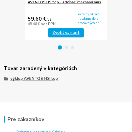
AVENTOS HS top - zdvíhací mechanizmus
AVENTOS HK,
dreveného č
externý sklad,
59,60 €
2,72 €
dodanie do 5
/
pár
/
pár
pracovných dní
48,46 €
bez DPH
2,21 €
bez D
Zvoliť variant
Tovar zaradený v kategóriách
výklop AVENTOS HS top
Pre zákazníkov