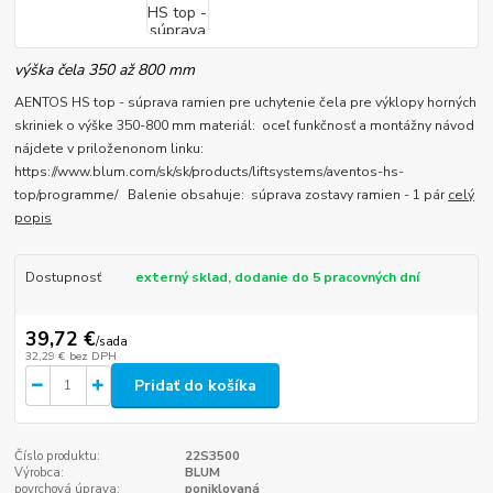
výška čela 350 až 800 mm
AENTOS HS top - súprava ramien pre uchytenie čela pre výklopy horných
skriniek o výške 350-800 mm materiál: oceľ funkčnosť a montážny návod
nájdete v priloženonom linku:
https://www.blum.com/sk/sk/products/liftsystems/aventos-hs-
top/programme/ Balenie obsahuje: súprava zostavy ramien - 1 pár
celý
popis
Dostupnosť
externý sklad, dodanie do 5 pracovných dní
39,72 €
/
sada
32,29 €
bez DPH
Pridať do košíka
Číslo produktu:
22S3500
Výrobca:
BLUM
povrchová úprava:
poniklovaná