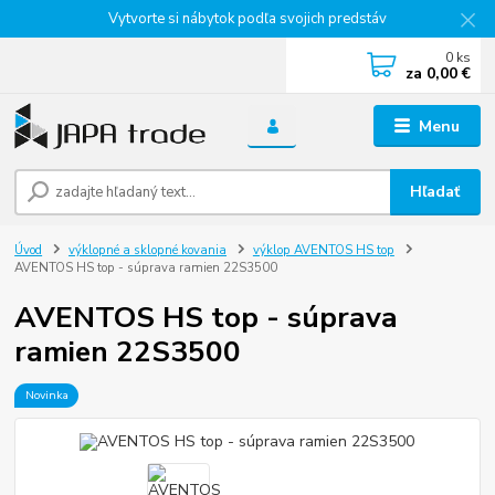
Vytvorte si nábytok podľa svojich predstáv
0
ks
za
0,00 €
Menu
Hľadať
Úvod
výklopné a sklopné kovania
výklop AVENTOS HS top
AVENTOS HS top - súprava ramien 22S3500
AVENTOS HS top - súprava
ramien 22S3500
Novinka