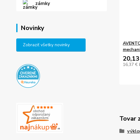
zámky
Novinky
AVENTOS
Zobraziť všetky novinky
mechan
20,13
16,37 €
Tovar 
výkl