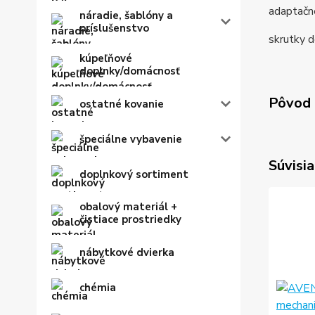
adaptačné
náradie, šablóny a
príslušenstvo
skrutky d
kúpeľňové
doplnky/domácnosť
Pôvod 
ostatné kovanie
špeciálne vybavenie
Súvisia
doplnkový sortiment
obalový materiál +
čistiace prostriedky
nábytkové dvierka
chémia