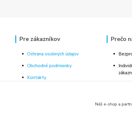
Pre zákazníkov
Prečo n
Ochrana osobných údajov
Bezpro
Obchodné podmienky
Indivi
zákazn
Kontakty
Bohaté
Doprava a platba za tovar
Odborn
Odstúpenie od kúpnej zmluvy
porad
Náš e-shop a partn
Vrátenie tovaru