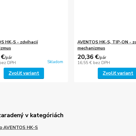
 HK-S - zdvíhacií
AVENTOS HK-S, TIP-ON - zd
izmus
mechanizmus
 €
20,36 €
/
pár
/
pár
Skladom
bez DPH
16,55 €
bez DPH
Zvoliť variant
Zvoliť variant
zaradený v kategóriách
op AVENTOS HK-S