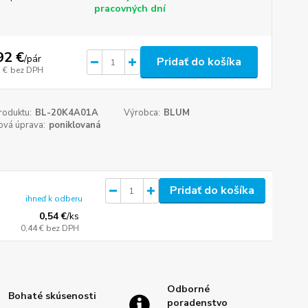
pracovných dní
92 €
/
pár
Pridať do košíka
 €
bez DPH
roduktu:
BL-20K4A01A
Výrobca:
BLUM
ová úprava:
poniklovaná
Pridať do košíka
ihneď k odberu
0,54 €
/
ks
0,44 €
bez DPH
Odborné
Bohaté skúsenosti
poradenstvo