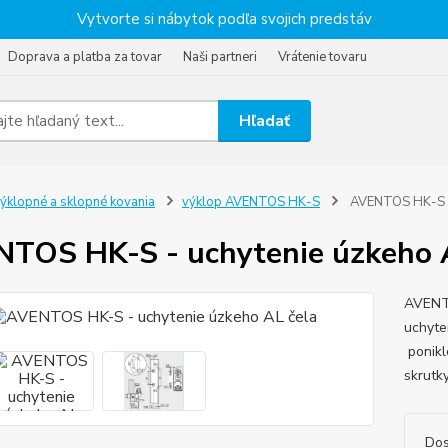
Vytvorte si nábytok podľa svojich predstáv
Doprava a platba za tovar
Naši partneri
Vrátenie tovaru
Hľadať
ýklopné a sklopné kovania
výklop AVENTOS HK-S
AVENTOS HK-S - 
TOS HK-S - uchytenie úzkeho 
AVENTO
uchyte
ponikl
skrutk
Dos