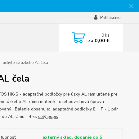
Prihlásenie
0
ks
za
0,00 €
uchytenie úzkeho AL čela
AL čela
S HK-S - adaptačné podložky pre úzky AL rám určené pre
nie úzkeho AL rámu materiík: oceľ povrchová úprava:
ovaný Balenie obsahuje: adaptačné podložky Ľ + P - 1 pár
y do AL rámu - 4 ks
celý popis
tupnosť
externý sklad, dodanie do 5