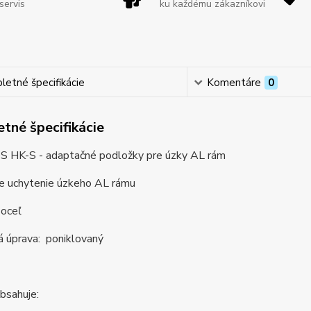
servis
ku každému zákazníkovi
etné špecifikácie
Komentáre
0
tné špecifikácie
HK-S - adaptačné podložky pre úzky AL rám
re uchytenie úzkeho AL rámu
 oceľ
á úprava: poniklovaný
obsahuje: