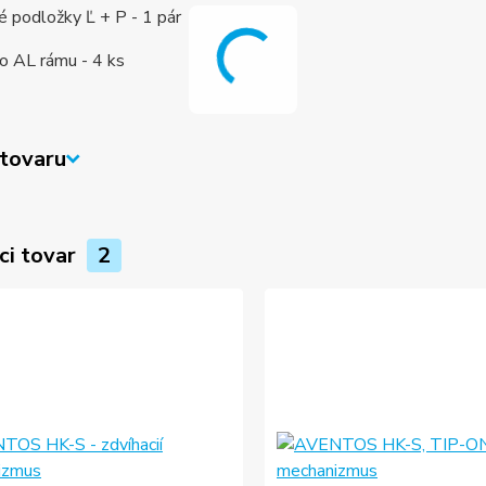
 podložky Ľ + P - 1 pár
o AL rámu - 4 ks
tovaru
ci tovar
2