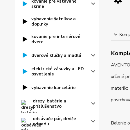
kovanie pre vstavané
skrine
vybavenie šatníkov a
doplnky
Kompl
kovanie pre interiérové
dvere
Komple
dverové kľučky a madlá
AVENTOS 
elektrické zásuvky a LED
osvetlenie
určené p
vybavenie kancelárie
materiík:
povrchov
drezy, batérie a
príslušenstvo
odsávače pár, drviče
Balenie 
odpadu