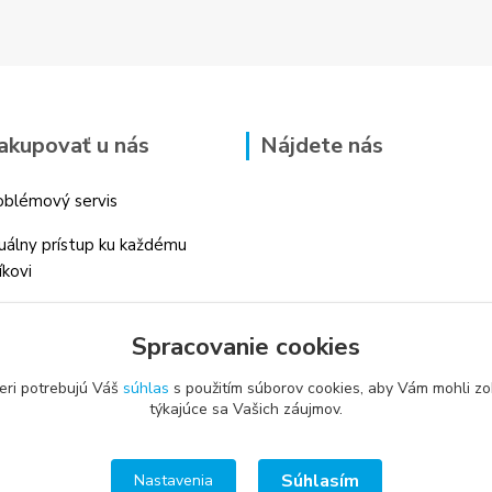
akupovať u nás
Nájdete nás
blémový servis
duálny prístup ku každému
íkovi
 skúsenosti v danom odbore
Spracovanie cookies
é profesionálne
enstvo
eri potrebujú Váš
súhlas
s použitím súborov cookies, aby Vám mohli zo
týkajúce sa Vašich záujmov.
Súhlasím
Nastavenia