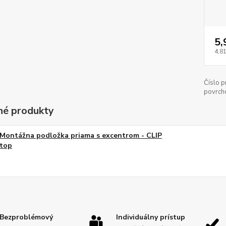
5,
4,81
Číslo p
povrch
é produkty
Montážna podložka priama s excentrom - CLIP
top
Bezproblémový
Individuálny prístup