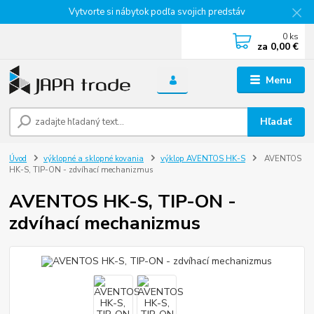
Vytvorte si nábytok podľa svojich predstáv
0
ks
za
0,00 €
Menu
Hľadať
Úvod
výklopné a sklopné kovania
výklop AVENTOS HK-S
AVENTOS
HK-S, TIP-ON - zdvíhací mechanizmus
AVENTOS HK-S, TIP-ON -
zdvíhací mechanizmus