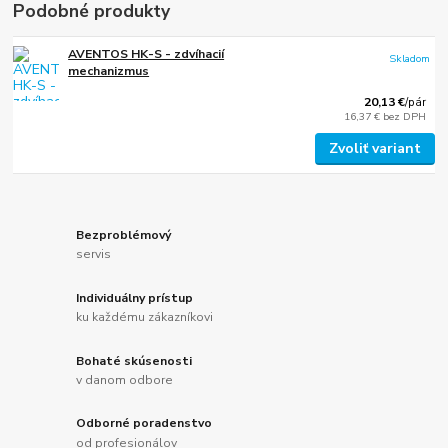
Podobné produkty
AVENTOS HK-S - zdvíhacií
Skladom
mechanizmus
20,13 €
/
pár
16,37 €
bez DPH
Zvoliť variant
Bezproblémový
servis
Individuálny prístup
ku každému zákazníkovi
Bohaté skúsenosti
v danom odbore
Odborné poradenstvo
od profesionálov