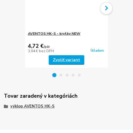
AVENTOS HK-S - krytky NEW
Montážna po
CLIP top
4,72 €
0,54 €
/
pár
/
ks
Skladom
3,84 €
bez DPH
0,44 €
bez D
Zvoliť variant
Tovar zaradený v kategóriách
výklop AVENTOS HK-S