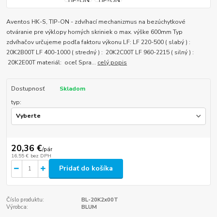
Aventos HK-S, TIP-ON - zdvíhací mechanizmus na bezúchytkové
otváranie pre výklopy horných skriniek o max. výške 600mm Typ
zdvíhačov určujeme podľa faktoru výkonu LF: LF 220-500 ( slabý ) :
20K2B00T LF 400-1000 ( stredný ) : 20K2C00T LF 960-2215 ( silný ) :
20K2E00T materiál: oceľ Spra...
celý popis
Dostupnosť
Skladom
typ:
20,36 €
/
pár
16,55 €
bez DPH
Pridať do košíka
Číslo produktu:
BL-20K2x00T
Výrobca:
BLUM