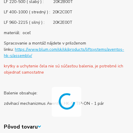
LF 220-500 ( slabý ) : 20K2B00T
LF 400-1000 ( stredný ) : 20K2C00T
LF 960-2215 ( silný ) : 20K2E00T
materiál: oceľ
Spracovanie a montáž nájdete v priloženom
linku:
https://www.blum.com/sk/sk/products/liftsystems/aventos-
hk-s/assembly/
krytky a uchytenie čela nie sú súčasťou balenia, je potrebné ich
objednať samostatne
Balenie obsahuje:
zdvihací mechanizmus Aventos HK-S, TIP-ON - 1 pár
Pôvod tovaru