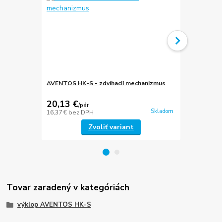
AVENTOS HK-S - zdvíhacií mechanizmus
AVENTOS HK-
mechanizmu
20,13 €
20,36 €
/
pár
/
p
Skladom
16,37 €
bez DPH
16,55 €
bez 
Zvoliť variant
Tovar zaradený v kategóriách
výklop AVENTOS HK-S