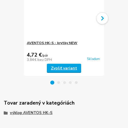
AVENTOS HK-S - krytky NEW
Montážna po
CLIP top
4,72 €
0,54 €
/
pár
/
ks
Skladom
3,84 €
bez DPH
0,44 €
bez D
Zvoliť variant
Tovar zaradený v kategóriách
výklop AVENTOS HK-S