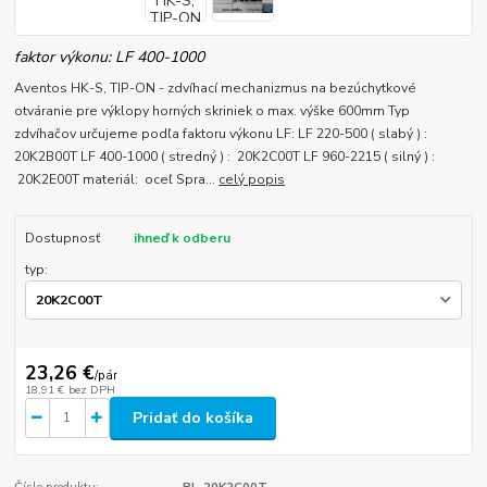
faktor výkonu: LF 400-1000
Aventos HK-S, TIP-ON - zdvíhací mechanizmus na bezúchytkové
otváranie pre výklopy horných skriniek o max. výške 600mm Typ
zdvíhačov určujeme podľa faktoru výkonu LF: LF 220-500 ( slabý ) :
20K2B00T LF 400-1000 ( stredný ) : 20K2C00T LF 960-2215 ( silný ) :
20K2E00T materiál: oceľ Spra...
celý popis
Dostupnosť
ihneď k odberu
typ:
23,26 €
/
pár
18,91 €
bez DPH
Pridať do košíka