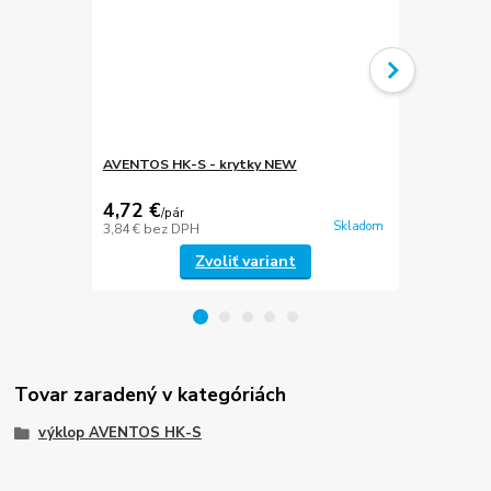
AVENTOS HK-S - krytky NEW
Montážna po
CLIP top
4,72 €
0,54 €
/
pár
/
ks
Skladom
3,84 €
bez DPH
0,44 €
bez D
Zvoliť variant
Tovar zaradený v kategóriách
výklop AVENTOS HK-S