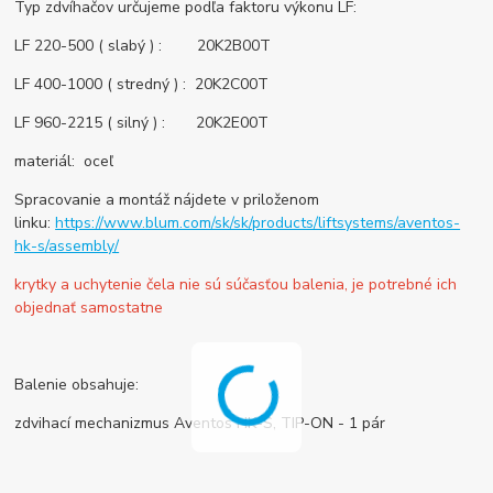
Typ zdvíhačov určujeme podľa faktoru výkonu LF:
LF 220-500 ( slabý ) : 20K2B00T
LF 400-1000 ( stredný ) : 20K2C00T
LF 960-2215 ( silný ) : 20K2E00T
materiál: oceľ
Spracovanie a montáž nájdete v priloženom
linku:
https://www.blum.com/sk/sk/products/liftsystems/aventos-
hk-s/assembly/
krytky a uchytenie čela nie sú súčasťou balenia, je potrebné ich
objednať samostatne
Balenie obsahuje:
zdvihací mechanizmus Aventos HK-S, TIP-ON - 1 pár