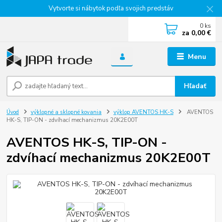
Vytvorte si nábytok podľa svojich predstáv
0
ks
za
0,00 €
Menu
Hľadať
Úvod
výklopné a sklopné kovania
výklop AVENTOS HK-S
AVENTOS
HK-S, TIP-ON - zdvíhací mechanizmus 20K2E00T
AVENTOS HK-S, TIP-ON -
zdvíhací mechanizmus 20K2E00T