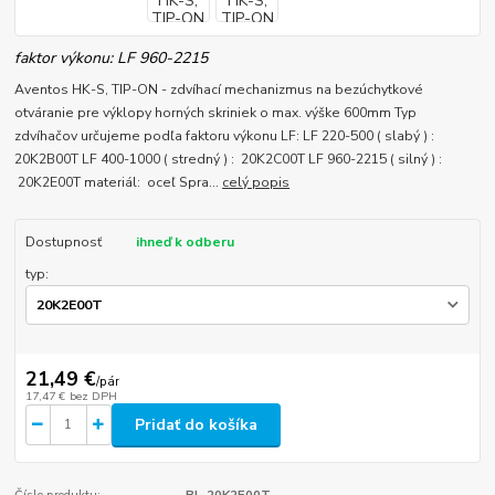
faktor výkonu: LF 960-2215
Aventos HK-S, TIP-ON - zdvíhací mechanizmus na bezúchytkové
otváranie pre výklopy horných skriniek o max. výške 600mm Typ
zdvíhačov určujeme podľa faktoru výkonu LF: LF 220-500 ( slabý ) :
20K2B00T LF 400-1000 ( stredný ) : 20K2C00T LF 960-2215 ( silný ) :
20K2E00T materiál: oceľ Spra...
celý popis
Dostupnosť
ihneď k odberu
typ:
21,49 €
/
pár
17,47 €
bez DPH
Pridať do košíka