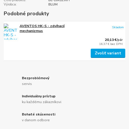
Číslo produktu:
BL-20K2E00T
Výrobca:
BLUM
Podobné produkty
AVENTOS HK-S - zdvíhacií
Skladom
mechanizmus
20,13 €
/
pár
16,37 €
bez DPH
Zvoliť variant
Bezproblémový
servis
Individuálny prístup
ku každému zákazníkovi
Bohaté skúsenosti
v danom odbore