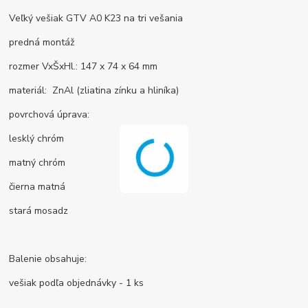
Veľký vešiak GTV A0 K23 na tri vešania
predná montáž
rozmer VxŠxHl.: 147 x 74 x 64 mm
materiál: ZnAl (zliatina zínku a hliníka)
povrchová úprava:
lesklý chróm
matný chróm
čierna matná
stará mosadz
Balenie obsahuje:
vešiak podľa objednávky - 1 ks