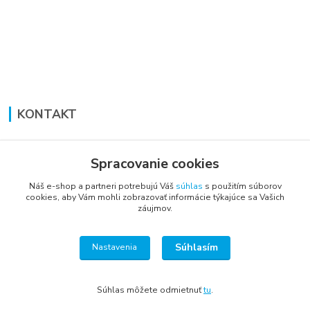
KONTAKT
Lucia Panáková Janušová
+421 948 711 774
Spracovanie cookies
PO-PI: 8:30 - 16:00
Náš e-shop a partneri potrebujú Váš
súhlas
s použitím súborov
cookies, aby Vám mohli zobrazovať informácie týkajúce sa Vašich
vsetkoprenabytok@gmail.com
záujmov.
Súhlasím
Nastavenia
Súhlas môžete odmietnuť
tu
.
Vytvorené na
Eshop-rychlo.sk