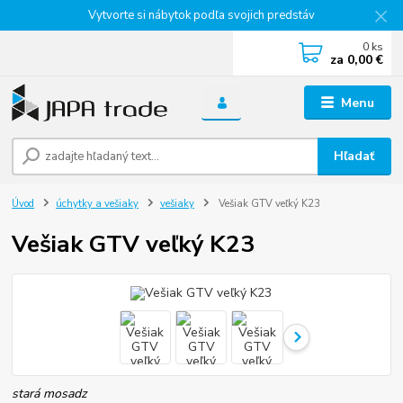
Vytvorte si nábytok podľa svojich predstáv
0
ks
za
0,00 €
Menu
Hľadať
Úvod
úchytky a vešiaky
vešiaky
Vešiak GTV veľký K23
Vešiak GTV veľký K23
stará mosadz