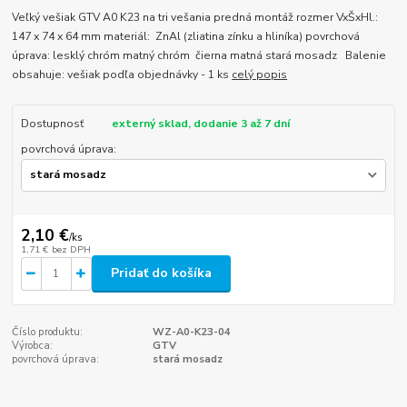
Veľký vešiak GTV A0 K23 na tri vešania predná montáž rozmer VxŠxHl.:
147 x 74 x 64 mm materiál: ZnAl (zliatina zínku a hliníka) povrchová
úprava: lesklý chróm matný chróm čierna matná stará mosadz Balenie
obsahuje: vešiak podľa objednávky - 1 ks
celý popis
Dostupnosť
externý sklad, dodanie 3 až 7 dní
povrchová úprava:
2,10 €
/
ks
1,71 €
bez DPH
Pridať do košíka
Číslo produktu:
WZ-A0-K23-04
Výrobca:
GTV
povrchová úprava:
stará mosadz