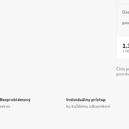
Dos
pov
1,
1,06
Číslo p
povrch
Bezproblémový
Individuálny prístup
servis
ku každému zákazníkovi