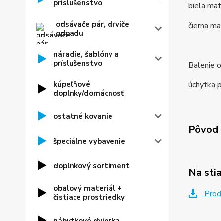
príslušenstvo
biela ma
odsávače pár, drviče
čierna ma
odpadu
náradie, šablóny a
príslušenstvo
Balenie o
kúpeľňové
úchytka p
doplnky/domácnosť
ostatné kovanie
Pôvod 
špeciálne vybavenie
doplnkový sortiment
Na sti
obalový materiál +
Prod
čistiace prostriedky
nábytkové dvierka