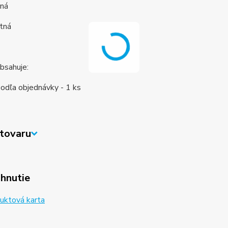
tná
tná
bsahuje:
odľa objednávky - 1 ks
tovaru
ahnutie
uktová karta