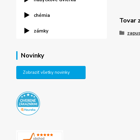
chémia
Tovar 
zámky
zapus
Novinky
Zobraziť všetky novinky