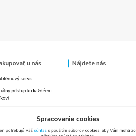
akupovať u nás
Nájdete nás
blémový servis
duálny prístup ku každému
íkovi
 skúsenosti v danom odbore
Spracovanie cookies
é profesionálne
enstvo
eri potrebujú Váš
súhlas
s použitím súborov cookies, aby Vám mohli zo