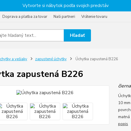
Vytvorte si nábytok podľa svojich predstáv
Doprava a platba za tovar
Naši partneri
Vrátenie tovaru
Hľadať
chytky a vešiaky
zapustené úchytky
Úchytka zapustená B226
tka zapustená B226
čiern
Úchytk
10 mm 
povrch
matná 
popis