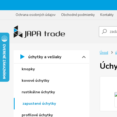
Ochrana osobných údajov
Obchodné podmienky
Kontakty
Úvod
ú
úchytky a vešiaky
Úchy
knopky
kovové úchytky
rustikálne úchytky
zapustené úchytky
profilové úchytky