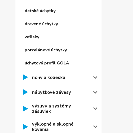
detské úchytky
drevené úchytky
vešiaky
porcelánové úchytky
úchytový profil GOLA
nohy a kolieska
nábytkové závesy
výsuvy a systémy
zásuviek
výklopné a sklopné
kovania