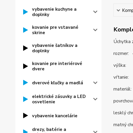
vybavenie kuchyne a
Kompl
doplnky
kovanie pre vstavané
Komple
skrine
Úchytka 
vybavenie šatníkov a
doplnky
rozmer:
kovanie pre interiérové
výška:
dvere
vŕtanie:
dverové kľučky a madlá
materiál: 
elektrické zásuvky a LED
povrchová
osvetlenie
lesklý c
vybavenie kancelárie
matný ch
drezy, batérie a