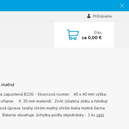
Prihlásenie
0
ks
za
0,00 €
a matná
a zapustená B226 - štvorcová rozmer: 40 x 40 mm výška:
vŕtanie: fi. 35 mm materiál: ZnAl (zliatina zínku a hliníka)
ová úprava: lesklý chróm matný chróm biela matná čierna
Balenie obsahuje: úchytka podľa objednávky - 1 ks
celý