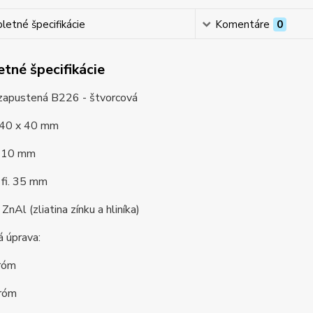
etné špecifikácie
Komentáre
0
tné špecifikácie
zapustená B226 - štvorcová
 40 x 40 mm
 10 mm
 fi. 35 mm
ZnAl (zliatina zínku a hliníka)
 úprava:
hróm
róm