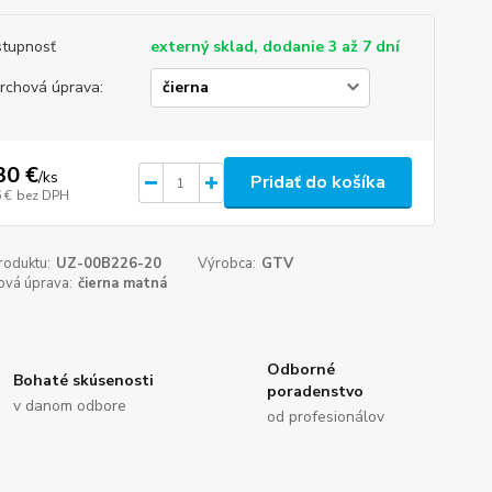
tupnosť
externý sklad, dodanie 3 až 7 dní
rchová úprava:
30 €
/
ks
Pridať do košíka
 €
bez DPH
roduktu:
UZ-00B226-20
Výrobca:
GTV
ová úprava:
čierna matná
Odborné
Bohaté skúsenosti
poradenstvo
v danom odbore
od profesionálov