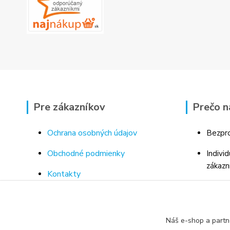
Pre zákazníkov
Prečo n
Ochrana osobných údajov
Bezpro
Obchodné podmienky
Indivi
zákazn
Kontakty
Bohaté
Doprava a platba za tovar
Odborn
Odstúpenie od kúpnej zmluvy
porad
Náš e-shop a partn
Vrátenie tovaru