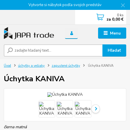
Vytvorte si nábytok podľa svojich predstáv
0
ks
za
0,00 €
Menu
Hľadať
Úvod
úchytky a vešiaky
zapustené úchytky
Úchytka KANIVA
Úchytka KANIVA
čierna matná