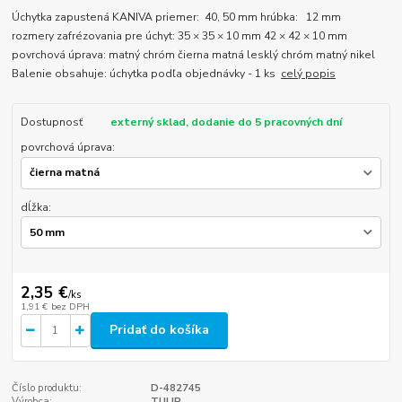
Úchytka zapustená KANIVA priemer: 40, 50 mm hrúbka: 12 mm
rozmery zafrézovania pre úchyt: 35 × 35 × 10 mm 42 × 42 × 10 mm
povrchová úprava: matný chróm čierna matná lesklý chróm matný nikel
Balenie obsahuje: úchytka podľa objednávky - 1 ks
celý popis
Dostupnosť
externý sklad, dodanie do 5 pracovných dní
povrchová úprava:
dĺžka:
2,35 €
/
ks
1,91 €
bez DPH
Pridať do košíka
Číslo produktu:
D-482745
Výrobca:
TULIP