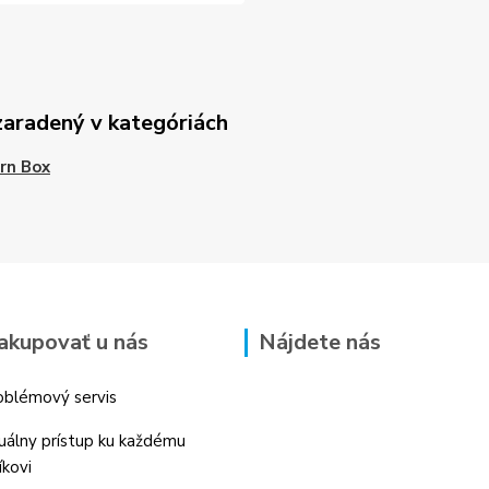
zaradený v kategóriách
rn Box
akupovať u nás
Nájdete nás
blémový servis
duálny prístup ku každému
íkovi