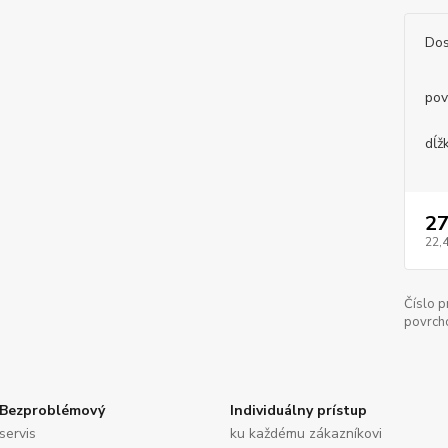
Dos
pov
dĺž
27
22,
Číslo p
povrch
Bezproblémový
Individuálny prístup
servis
ku každému zákazníkovi