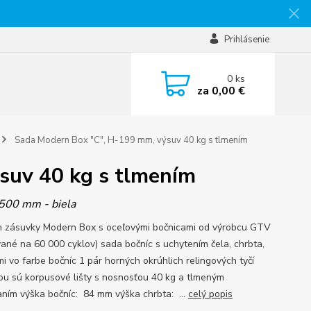
Prihlásenie
0
ks
za
0,00 €
Sada Modern Box "C", H-199 mm, výsuv 40 kg s tlmením
suv 40 kg s tlmením
 500 mm - biela
 zásuvky Modern Box s oceľovými bočnicami od výrobcu GTV
vané na 60 000 cyklov) sada bočníc s uchytením čela, chrbta,
mi vo farbe bočníc 1 pár horných okrúhlich relingových tyčí
ou sú korpusové lišty s nosnosťou 40 kg a tlmeným
aním výška bočníc: 84 mm výška chrbta: ...
celý popis