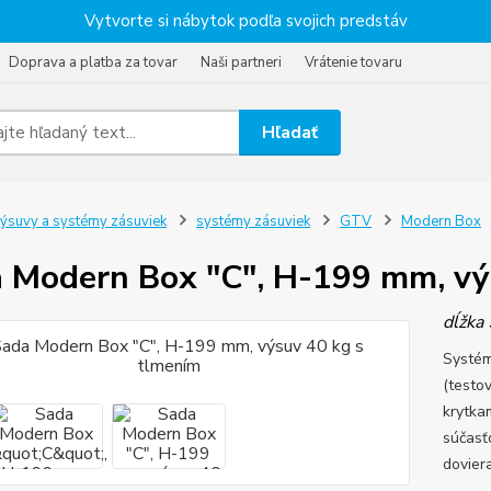
Vytvorte si nábytok podľa svojich predstáv
Doprava a platba za tovar
Naši partneri
Vrátenie tovaru
Hľadať
ýsuvy a systémy zásuviek
systémy zásuviek
GTV
Modern Box
 Modern Box "C", H-199 mm, vý
dĺžka
Systém
(testo
krytka
súčasť
dovier