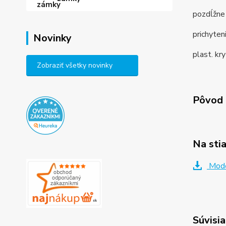
pozdĺžne 
prichyten
Novinky
plast. kr
Zobraziť všetky novinky
Pôvod 
Na sti
Mode
Súvisia