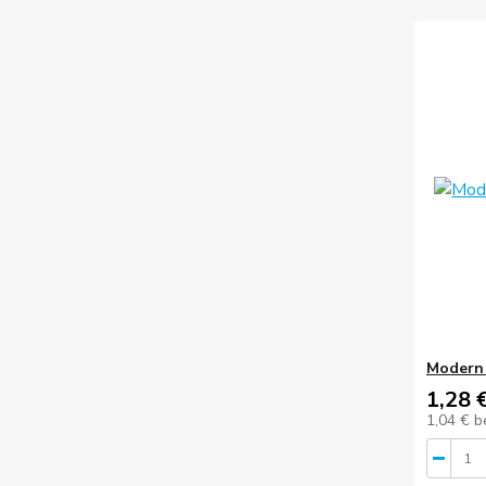
Modern 
1,28 
1,04 €
b