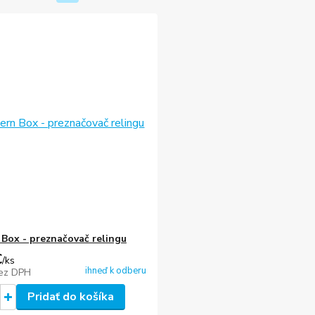
Box - preznačovač relingu
€
/
ks
ihneď k odberu
ez DPH
Pridať do košíka