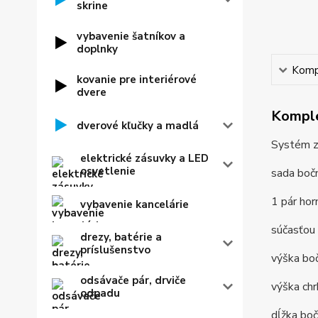
skrine
vybavenie šatníkov a
doplnky
Kompl
kovanie pre interiérové
dvere
Komple
dverové kľučky a madlá
Systém z
elektrické zásuvky a LED
osvetlenie
sada bočn
1 pár hor
vybavenie kancelárie
súčasťou
drezy, batérie a
príslušenstvo
výška bo
odsávače pár, drviče
výška ch
odpadu
dĺžka bo