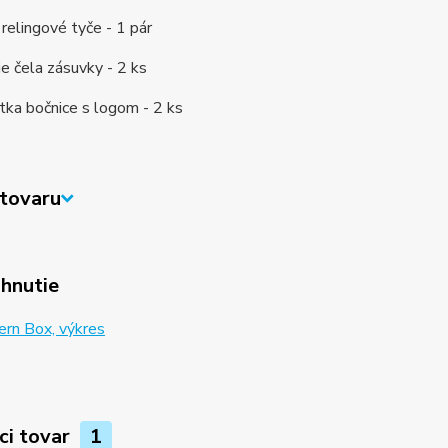
relingové tyče - 1 pár
ie čela zásuvky - 2 ks
ytka bočnice s logom - 2 ks
tovaru
ahnutie
rn Box, výkres
ci tovar
1