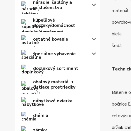
náradie, šablóny a
príslušenstvo
materiál:
kúpeľňové
povrchová
doplnky/domácnosť
biela
ostatné kovanie
šedá
špeciálne vybavenie
doplnkový sortiment
Technic
obalový materiál +
čistiace prostriedky
Balenie 
nábytkové dvierka
bočnice 
chémia
celovýsu
držiak ch
zámky