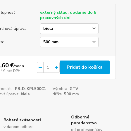
tupnosť
externý sklad, dodanie do 5
pracovných dní
rchová úprava:
ka:
,60 €
/
sada
Pridať do košíka
44 €
bez DPH
roduktu:
PB-D-KPL500C1
Výrobca:
GTV
ová úprava:
biela
dĺžka:
500 mm
Odborné
Bohaté skúsenosti
poradenstvo
v danom odbore
od profesionálov