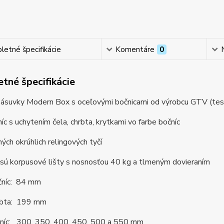
etné špecifikácie
Komentáre
0
tné špecifikácie
ásuvky Modern Box s oceľovými bočnicami od výrobcu GTV (tes
íc s uchytením čela, chrbta, krytkami vo farbe bočníc
ných okrúhlich relingových tyčí
 sú korpusové lišty s nosnosťou 40 kg a tlmeným dovieraním
čníc: 84 mm
rbta: 199 mm
čníc: 300, 350, 400, 450, 500 a 550 mm