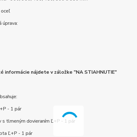
 oceľ
 úprava:
ké informácie nájdete v záložke "NA STIAHNUTIE"
obsahuje:
Ľ+P - 1 pár
v s tlmeným dovieraním Ľ+P - 1 pár
rbta Ľ+P - 1 pár