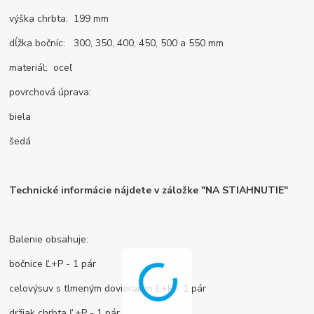
výška chrbta: 199 mm
dĺžka bočníc: 300, 350, 400, 450, 500 a 550 mm
materiál: oceľ
povrchová úprava:
biela
šedá
Technické informácie nájdete v záložke "NA STIAHNUTIE"
Balenie obsahuje:
bočnice Ľ+P - 1 pár
celovýsuv s tlmeným dovieraním Ľ+P - 1 pár
držiak chrbta Ľ+P - 1 pár