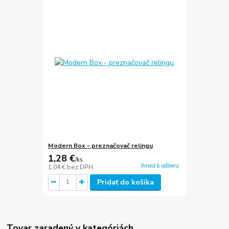
Modern Box - preznačovač relingu
1,28 €
/
ks
ihneď k odberu
1,04 €
bez DPH
Pridať do košíka
Tovar zaradený v kategóriách