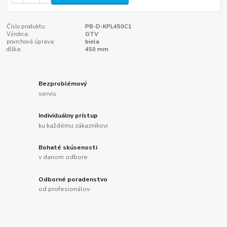
Číslo produktu:
PB-D-KPL450C1
Výrobca:
GTV
povrchová úprava:
biela
dĺžka:
450 mm
Bezproblémový
servis
Individuálny prístup
ku každému zákazníkovi
Bohaté skúsenosti
v danom odbore
Odborné poradenstvo
od profesionálov