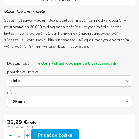
dĺžka 450 mm - biela
Systém zásuvky Modern Box s oceľovými bočnicami od výrobcu GTV
(testované na 60 000 cyklov) sada bočníc s uchytením čela, chrbta,
krytkami vo farbe bočníc 1 pár horných okrúhlich relingových tyčí
súčasťou sú korpusové lišty s nosnosťou 40 kg a tlmeným dovieraním
výška bočníc: 84 mm výška chrbta: ...
celý popis
Dostupnosť
externý sklad, dodanie do 5 pracovných dní
povrchová úprava:
dĺžka:
25,99 €
/
sada
21,13 €
bez DPH
Pridať do košíka