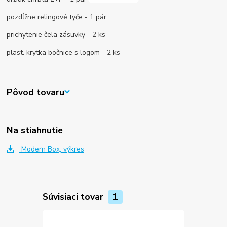
pozdĺžne relingové tyče - 1 pár
prichytenie čela zásuvky - 2 ks
plast. krytka bočnice s logom - 2 ks
Pôvod tovaru
Na stiahnutie
Modern Box, výkres
Súvisiaci tovar
1