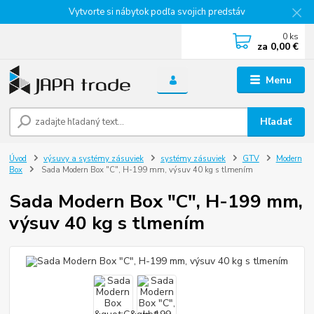
Vytvorte si nábytok podľa svojich predstáv
0
ks
za
0,00 €
Menu
Hľadať
Úvod
výsuvy a systémy zásuviek
systémy zásuviek
GTV
Modern
Box
Sada Modern Box "C", H-199 mm, výsuv 40 kg s tlmením
Sada Modern Box "C", H-199 mm,
výsuv 40 kg s tlmením