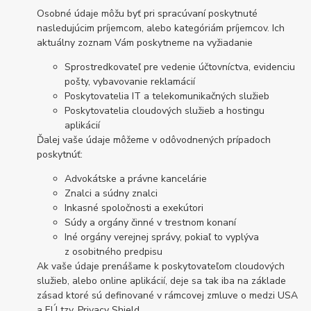
Osobné údaje môžu byť pri spracúvaní poskytnuté
nasledujúcim príjemcom, alebo kategóriám príjemcov. Ich
aktuálny zoznam Vám poskytneme na vyžiadanie
Sprostredkovateľ pre vedenie účtovníctva, evidenciu
pošty, vybavovanie reklamácií
Poskytovatelia IT a telekomunikačných služieb
Poskytovatelia cloudových služieb a hostingu
aplikácií
Ďalej vaše údaje môžeme v odôvodnených prípadoch
poskytnúť:
Advokátske a právne kancelárie
Znalci a súdny znalci
Inkasné spoločnosti a exekútori
Súdy a orgány činné v trestnom konaní
Iné orgány verejnej správy, pokiaľ to vyplýva
z osobitného predpisu
Ak vaše údaje prenášame k poskytovateľom cloudových
služieb, alebo online aplikácií, deje sa tak iba na základe
zásad ktoré sú definované v rámcovej zmluve o medzi USA
a EÚ tzv. Privacy Shield.