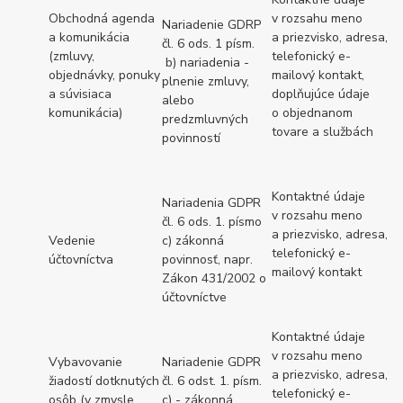
Obchodná agenda
v rozsahu meno
Nariadenie GDRP
a komunikácia
a priezvisko, adresa,
čl. 6 ods. 1 písm.
(zmluvy,
telefonický e-
b) nariadenia -
objednávky, ponuky
mailový kontakt,
plnenie zmluvy,
a súvisiaca
doplňujúce údaje
alebo
komunikácia)
o objednanom
predzmluvných
tovare a službách
povinností
Kontaktné údaje
Nariadenia GDPR
v rozsahu meno
čl. 6 ods. 1. písmo
a priezvisko, adresa,
Vedenie
c) zákonná
telefonický e-
účtovníctva
povinnosť, napr.
mailový kontakt
Zákon 431/2002 o
účtovníctve
Kontaktné údaje
v rozsahu meno
Vybavovanie
Nariadenie GDPR
a priezvisko, adresa,
žiadostí dotknutých
čl. 6 odst. 1. písm.
telefonický e-
osôb (v zmysle
c) - zákonná