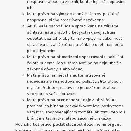
nesprávne alebo sa zmenili, kontaktuje nás, opravíme
ich.
Máte
právo na výmaz
osobných údajov, pokiaľ sú
nesprávne, alebo spracúvané nezákonne.
Ak sú vaše osobné údaje spracúvané na základe
súhlasu, máte právo ho kedykoľvek svoj
súhlas
odvolať
, bez toho, aby to malo vplyv na zákonnosť
spracúvania založeného na súhlase udelenom pred
jeho odvolaním.
Máte
právo na obmedzenie spracúvania
, pokiaľ si
želáte budeme údaje spracúvať iba na najnutnejšie
zákonné dôvody, alebo vôbec.
Máte
právo namietať a automatizované
individuálne rozhodovanie
, pokiaľ zistíte, alebo si
myslíte, že toto spracúvanie je nezákonné, alebo
v rozpore s vašimi právami.
Máte
právo na prenosnosť údajov
, ak si želáte
preniesť ich k inému prevádzkovateľovi, poskytneme
vám ich v zodpovedajúcom formáte, ak tomu nebudú
brániť iné technické, alebo zákonné prekážky.
Rovnako tiež
právo podať sťažnosť dozornému orgánu
,
ktorým je Úrad pre ochranu osobných údajov Slovenskej