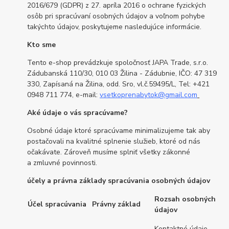
2016/679 (GDPR) z 27. apríla 2016 o ochrane fyzických
osôb pri spracúvaní osobných údajov a voľnom pohybe
takýchto údajov, poskytujeme nasledujúce informácie.
Kto sme
Tento e-shop prevádzkuje spoločnosť JAPA Trade, s.r.o.
Zádubanská 110/30, 010 03 Žilina - Zádubnie, IČO: 47 319
330, Zapísaná na Žilina, odd. Sro, vl.č.59495/L, Tel: +421
0948 711 774, e-mail:
vsetkoprenabytok
@gmail.com
Aké údaje o vás spracúvame?
Osobné údaje ktoré spracúvame minimalizujeme tak aby
postačovali na kvalitné splnenie služieb, ktoré od nás
očakávate. Zároveň musíme splniť všetky zákonné
a zmluvné povinnosti.
účely a právna základy spracúvania osobných údajov
Rozsah osobných
Účel spracúvania
Právny základ
údajov
Kontaktné údaje