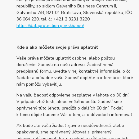
republiky, so sídlom Galvaniho Business Centrum II,
Galvaniho 7/B, 821 04 Bratislava, Slovenská republika, IČO:
36 064 220, tel. č.: +421 2 3231 3220,
https://dataprotection.gov.sk/uoou/
Kde a ako môžete svoje práva uplatniť
Vaše práva môžete uplatniť osobne, alebo poštou
doručením žiadosti na našu adresu. Žiadosť nemá
predpísanú formu, uveďte v nej kontaktné informácie, o čo
žiadate a prípadne vašu žiadosť doplňte o informácie, ktoré
nám pomôžu vybaviť ju.
Na vašu žiadosť odpovieme bezplatne v lehote do 30 dní.
V prípade zložitosti, alebo veľkého počtu žiadostí sme
oprávnený túto lehotu predĺžiť o ďalších 60 dní. Pokiaľ
k tomu dôjde budeme Vás o tom, aj o dôvodoch informovať.
Ak bude ale vaša žiadosť zjavne neodôvodnená, alebo
opakovaná, sme oprávnený účtovať si primeraný
administratívny poplatok na pokrytie nákladov spojených