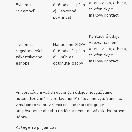
a priezvisko, adresa,
Evidencia
čl. 6 odst. 1. písm.
telefonický e-
reklamácií
c) - zákonná
mailový kontakt
povinnosť
Kontaktné údaje
v rozsahu meno
Evidencia
Nariadenie GDPR
a priezvisko, adresa,
registrovaných
čl. 6 odst. 1. písm.
telefonický e-
zákazníkov na
a) – súhlas
mailový kontakt
eshope
dotknutej osoby
Pri spracúvaní vašich osobných údajov nevyužívame
automatizované rozhodovanie. Profilovanie využívame iba
v malom rozsahu v rámci on-line marketingu, pre
prispôsobenie obsahu reklám a nemá na vás žiadne právne
účinky.
Kategórie príjemcov