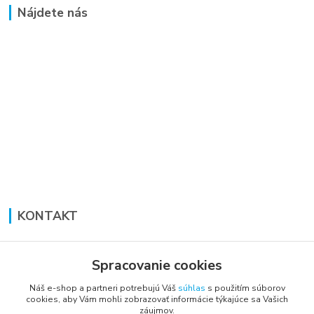
Nájdete nás
KONTAKT
Lucia Panáková Janušová
+421 948 711 774
Spracovanie cookies
PO-PI: 8:30 - 16:00
Náš e-shop a partneri potrebujú Váš
súhlas
s použitím súborov
cookies, aby Vám mohli zobrazovať informácie týkajúce sa Vašich
vsetkoprenabytok@gmail.com
záujmov.