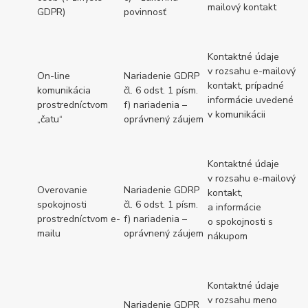
mailový kontakt
GDPR)
povinnosť
Kontaktné údaje
v rozsahu e-mailový
On-line
Nariadenie GDRP
kontakt, prípadné
komunikácia
čl. 6 odst. 1 písm.
informácie uvedené
prostredníctvom
f) nariadenia –
v komunikácii
„čatu“
oprávnený záujem
Kontaktné údaje
v rozsahu e-mailový
Overovanie
Nariadenie GDRP
kontakt,
spokojnosti
čl. 6 odst. 1 písm.
a informácie
prostredníctvom e-
f) nariadenia –
o spokojnosti s
mailu
oprávnený záujem
nákupom
Kontaktné údaje
v rozsahu meno
Nariadenie GDPR