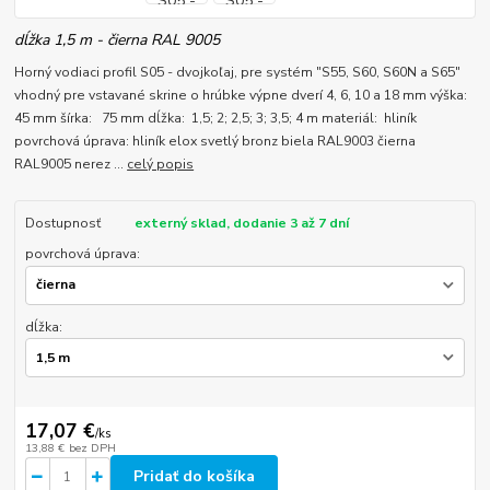
dĺžka 1,5 m - čierna RAL 9005
Horný vodiaci profil S05 - dvojkoľaj, pre systém "S55, S60, S60N a S65"
vhodný pre vstavané skrine o hrúbke výpne dverí 4, 6, 10 a 18 mm výška:
45 mm šírka: 75 mm dĺžka: 1,5; 2; 2,5; 3; 3,5; 4 m materiál: hliník
povrchová úprava: hliník elox svetlý bronz biela RAL9003 čierna
RAL9005 nerez ...
celý popis
Dostupnosť
externý sklad, dodanie 3 až 7 dní
povrchová úprava:
dĺžka:
17,07 €
/
ks
13,88 €
bez DPH
Pridať do košíka