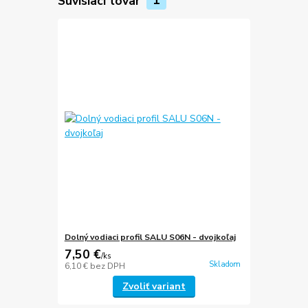
Súvisiaci tovar
1
Dolný vodiaci profil SALU S06N - dvojkoľaj
7,50 €
/
ks
Skladom
6,10 €
bez DPH
Zvoliť variant