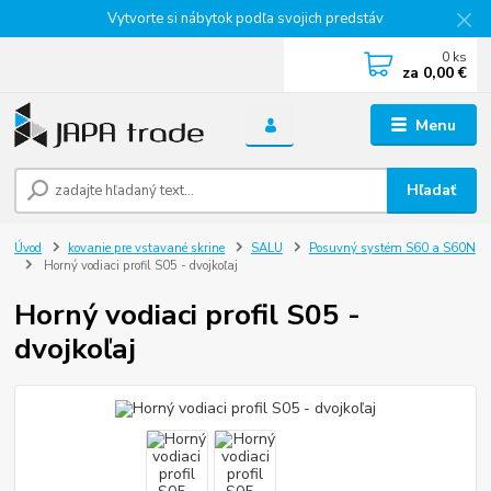
Vytvorte si nábytok podľa svojich predstáv
0
ks
za
0,00 €
Menu
Hľadať
Úvod
kovanie pre vstavané skrine
SALU
Posuvný systém S60 a S60N
Horný vodiaci profil S05 - dvojkoľaj
Horný vodiaci profil S05 -
dvojkoľaj