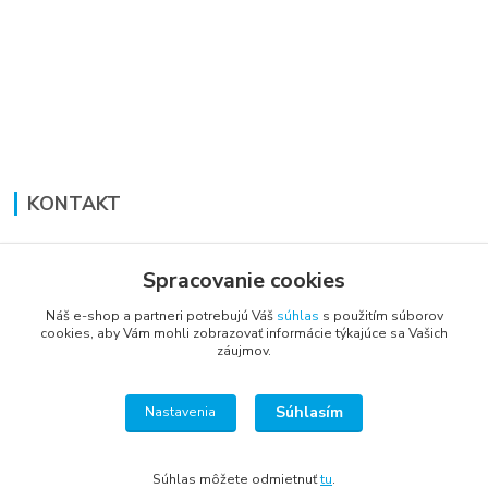
KONTAKT
Lucia Panáková Janušová
+421 948 711 774
Spracovanie cookies
PO-PI: 8:30 - 16:00
Náš e-shop a partneri potrebujú Váš
súhlas
s použitím súborov
cookies, aby Vám mohli zobrazovať informácie týkajúce sa Vašich
vsetkoprenabytok@gmail.com
záujmov.
Súhlasím
Nastavenia
Súhlas môžete odmietnuť
tu
.