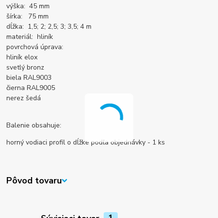
výška: 45 mm
šírka: 75 mm
dĺžka: 1,5; 2; 2,5; 3; 3,5; 4 m
materiál: hliník
povrchová úprava:
hliník elox
svetlý bronz
biela RAL9003
čierna RAL9005
nerez šedá
Balenie obsahuje:
horný vodiaci profil o dĺžke podľa objednávky - 1 ks
Pôvod tovaru