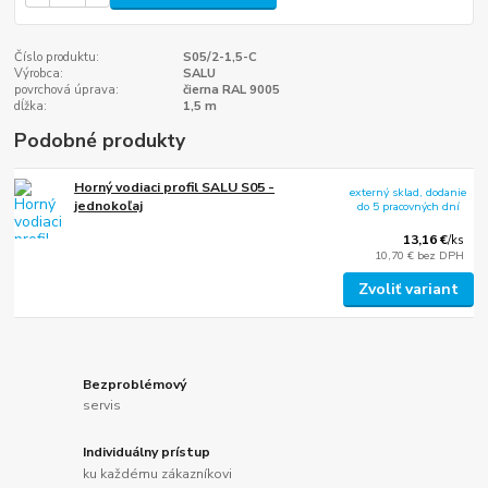
Číslo produktu:
S05/2-1,5-C
Výrobca:
SALU
povrchová úprava:
čierna RAL 9005
dĺžka:
1,5 m
Podobné produkty
Horný vodiaci profil SALU S05 -
externý sklad, dodanie
jednokoľaj
do 5 pracovných dní
13,16 €
/
ks
10,70 €
bez DPH
Zvoliť variant
Bezproblémový
servis
Individuálny prístup
ku každému zákazníkovi