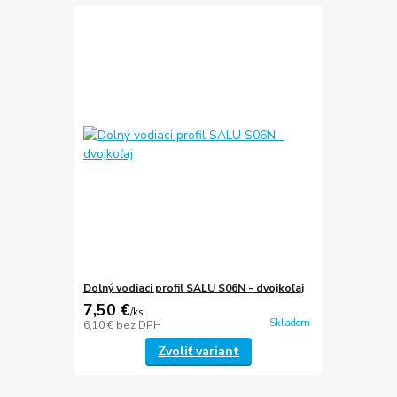
Dolný vodiaci profil SALU S06N - dvojkoľaj
7,50 €
/
ks
Skladom
6,10 €
bez DPH
Zvoliť variant