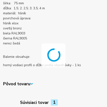
šírka: 75 mm
dĺžka: 1,5; 2; 2,5; 3; 3,5; 4 m
materiál: hliník
povrchová úprava:
hliník elox
svetlý bronz
biela RAL9003
čierna RAL9005
nerez šedá
Balenie obsahuje:
horný vodiaci profil o dĺžke podľa objednávky - 1 ks
Pôvod tovaru
Súvisiaci tovar
1