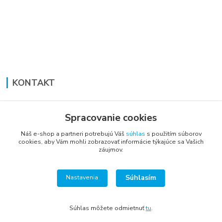
KONTAKT
Lucia Panáková Janušová
+421 948 711 774
Spracovanie cookies
PO-PI: 8:30 - 16:00
Náš e-shop a partneri potrebujú Váš
súhlas
s použitím súborov
cookies, aby Vám mohli zobrazovať informácie týkajúce sa Vašich
vsetkoprenabytok@gmail.com
záujmov.
Súhlasím
Nastavenia
Súhlas môžete odmietnuť
tu
.
Vytvorené na
Eshop-rychlo.sk