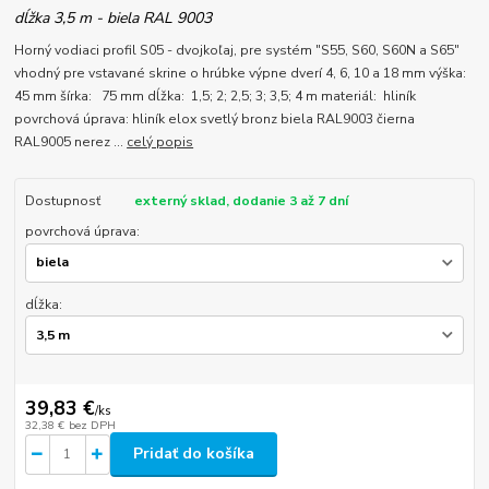
dĺžka 3,5 m - biela RAL 9003
Horný vodiaci profil S05 - dvojkoľaj, pre systém "S55, S60, S60N a S65"
vhodný pre vstavané skrine o hrúbke výpne dverí 4, 6, 10 a 18 mm výška:
45 mm šírka: 75 mm dĺžka: 1,5; 2; 2,5; 3; 3,5; 4 m materiál: hliník
povrchová úprava: hliník elox svetlý bronz biela RAL9003 čierna
RAL9005 nerez ...
celý popis
Dostupnosť
externý sklad, dodanie 3 až 7 dní
povrchová úprava:
dĺžka:
39,83 €
/
ks
32,38 €
bez DPH
Pridať do košíka