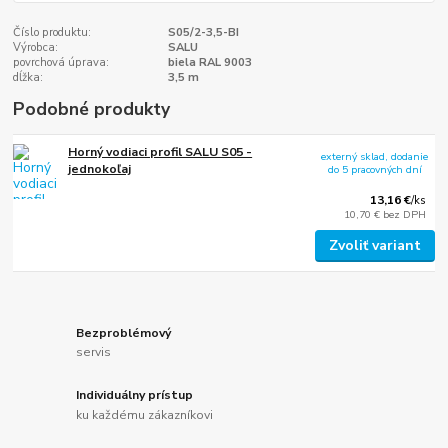
Číslo produktu:
S05/2-3,5-BI
Výrobca:
SALU
povrchová úprava:
biela RAL 9003
dĺžka:
3,5 m
Podobné produkty
Horný vodiaci profil SALU S05 -
externý sklad, dodanie
jednokoľaj
do 5 pracovných dní
13,16 €
/
ks
10,70 €
bez DPH
Zvoliť variant
Bezproblémový
servis
Individuálny prístup
ku každému zákazníkovi