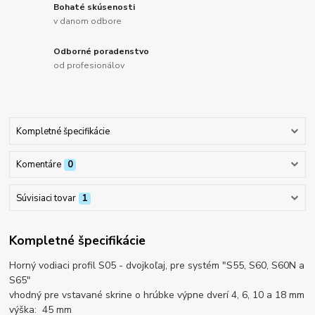
Bohaté skúsenosti
v danom odbore
Odborné poradenstvo
od profesionálov
Kompletné špecifikácie
Komentáre
0
Súvisiaci tovar
1
Kompletné špecifikácie
Horný vodiaci profil S05 - dvojkoľaj, pre systém "S55, S60, S60N a
S65"
vhodný pre vstavané skrine o hrúbke výpne dverí 4, 6, 10 a 18 mm
výška: 45 mm