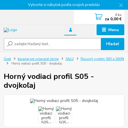
Vytvorte si nábytok podľa svojich predstáv
0
ks
za
0,00 €
Menu
Hľadať
Úvod
kovanie pre vstavané skrine
SALU
Posuvný systém S60 a S60N
Horný vodiaci profil S05 - dvojkoľaj
Horný vodiaci profil S05 -
dvojkoľaj