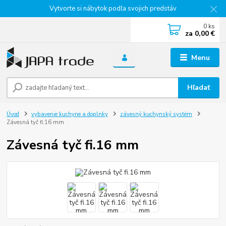
Vytvorte si nábytok podľa svojich predstáv
0
ks
za
0,00 €
Menu
Hľadať
Úvod
vybavenie kuchyne a doplnky
závesný kuchynský systém
Závesná tyč fi.16 mm
Závesná tyč fi.16 mm