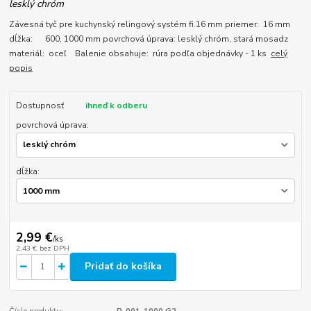
lesklý chróm
Závesná tyč pre kuchynský relingový systém fi.16 mm priemer: 16 mm
dĺžka: 600, 1000 mm povrchová úprava: lesklý chróm, stará mosadz
materiál: oceľ Balenie obsahuje: rúra podľa objednávky - 1 ks
celý
popis
Dostupnosť
ihneď k odberu
povrchová úprava:
dĺžka:
2,99 €
/
ks
2,43 €
bez DPH
Pridať do košíka