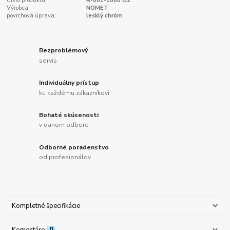
Číslo produktu:
R-001-1000 G2
Výrobca:
NOMET
povrchová úprava:
lesklý chróm
Bezproblémový
servis
Individuálny prístup
ku každému zákazníkovi
Bohaté skúsenosti
v danom odbore
Odborné poradenstvo
od profesionálov
Kompletné špecifikácie
Komentáre
0