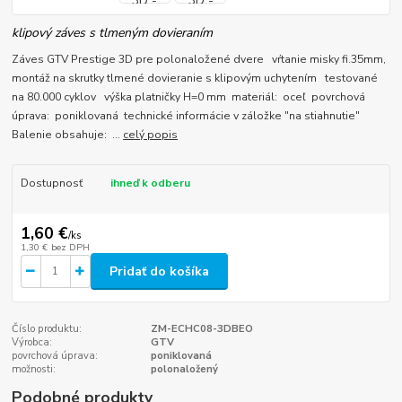
klipový záves s tlmeným dovieraním
Záves GTV Prestige 3D pre polonaložené dvere vŕtanie misky fi.35mm,
montáž na skrutky tlmené dovieranie s klipovým uchytením testované
na 80.000 cyklov výška platničky H=0 mm materiál: oceľ povrchová
úprava: poniklovaná technické informácie v záložke "na stiahnutie"
Balenie obsahuje: ...
celý popis
Dostupnosť
ihneď k odberu
1,60 €
/
ks
1,30 €
bez DPH
Pridať do košíka
Číslo produktu:
ZM-ECHC08-3DBEO
Výrobca:
GTV
povrchová úprava:
poniklovaná
možnosti:
polonaložený
Podobné produkty